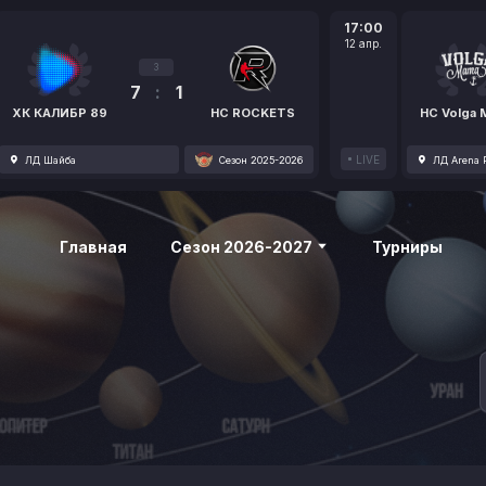
17:00
12 апр.
3
7
:
1
ХК КАЛИБР 89
HC ROCKETS
HC Volga
LIVE
ЛД Шайба
Сезон 2025-2026
ЛД Arena P
Главная
Сезон 2026-2027
Турниры