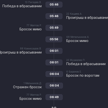
13
Пигарев В.
05:46
Победа в вбрасывании
22
Кащеев А.
05:46
Проигрыш в вбрасывани
77
Желтов Р.
05:49
Бросок мимо
68
Метальников А.
05:56
Бросок мимо
88
Комиссаров В.
06:01
Проигрыш в вбрасывании
23
Журавлев П.
06:01
Победа в вбрасывании
6
Баранов Е.
06:04
Бросок по воротам
1
Мельников Д.
06:04
Отражен бросок
77
Желтов Р.
06:49
Бросок мимо