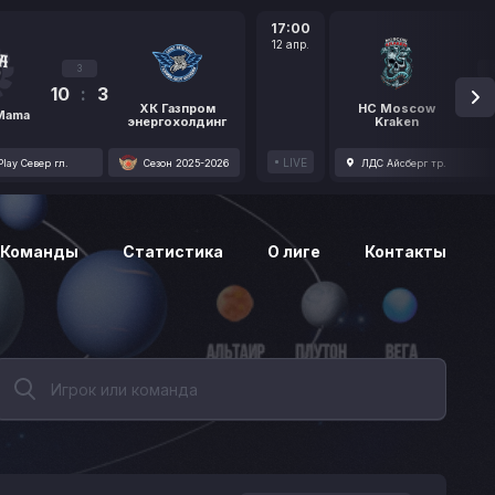
17:00
12 апр.
3
10
:
3
1
ХК Газпром
HC Moscow
 Mama
энергохолдинг
Kraken
LIVE
lay Север гл.
Сезон 2025-2026
ЛДС Айсберг тр.
Команды
Статистика
О лиге
Контакты