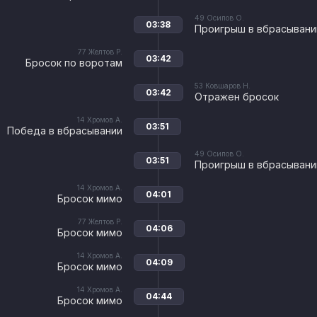
49
Осипов О.
03:38
Проигрыш в вбрасывани
77
Желтов Р.
03:42
Бросок по воротам
53
Ковшаров Н.
03:42
Отражен бросок
14
Хромов А.
03:51
Победа в вбрасывании
49
Осипов О.
03:51
Проигрыш в вбрасывани
14
Хромов А.
04:01
Бросок мимо
77
Желтов Р.
04:06
Бросок мимо
14
Хромов А.
04:09
Бросок мимо
14
Хромов А.
04:44
Бросок мимо