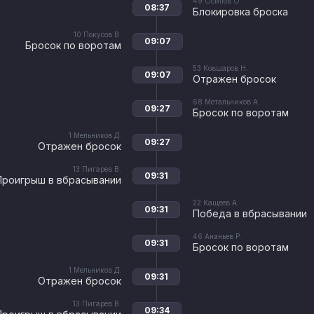
49
Осипов О.
08:37
Блокировка броска
10
Покусов В.
09:07
Бросок по воротам
53
Ковшаров Н.
09:07
Отражен бросок
68
Метальников А.
09:27
Бросок по воротам
1
Мельников Д.
09:27
Отражен бросок
13
Пигарев В.
09:31
Проигрыш в вбрасывании
22
Кащеев А.
09:31
Победа в вбрасывании
46
Ананьев Р.
09:31
Бросок по воротам
1
Мельников Д.
09:31
Отражен бросок
13
Пигарев В.
09:34