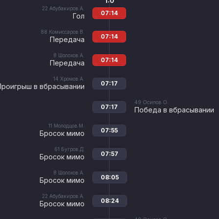
1:0
22
Абубакиров А.
07:14
Гол
88
Комиссаров В.
07:14
Передача
8
Шолохов А.
07:14
Передача
14
Хромов А.
07:17
Проигрыш в вбрасывании
49
Осипов О.
07:17
Победа в вбрасывании
11
Молодцов М.
07:55
Бросок мимо
61
Бугров Д.
07:57
Бросок мимо
8
Шолохов А.
08:05
Бросок мимо
22
Абубакиров А.
08:24
Бросок мимо