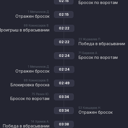
02:15
Бросок по воротам
1
Мельников Д.
02:15
Отражен бросок
88
Комиссаров В.
02:22
Проигрыш в вбрасывании
23
Журавлев П.
02:22
Победа в вбрасывании
71
Баранов А.
02:24
Бросок по воротам
1
Мельников Д.
02:24
Отражен бросок
88
Комиссаров В.
02:49
Блокировка броска
75
Рахин Ю.
03:34
Бросок по воротам
53
Ковшаров Н.
03:34
Отражен бросок
14
Хромов А.
03:38
Победа в вбрасывании