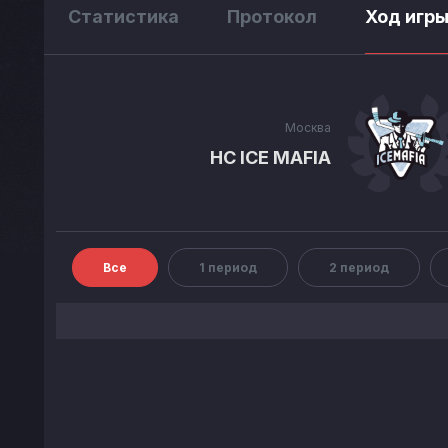
Статистика
Протокол
Ход игр
Москва
HC ICE MAFIA
Все
1 период
2 период