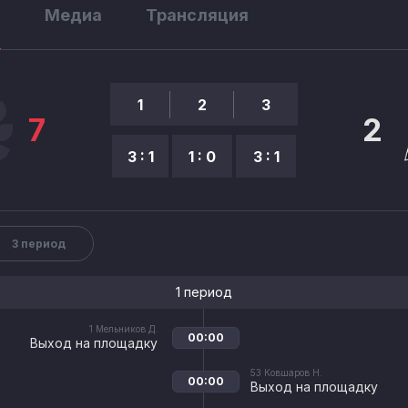
ы
Медиа
Трансляция
1
2
3
7
2
3 : 1
1 : 0
3 : 1
3 период
1 период
1
Мельников Д.
00:00
Выход на площадку
53
Ковшаров Н.
00:00
Выход на площадку