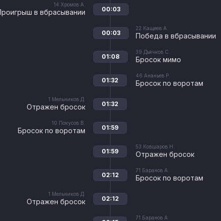
14
Хромов А.
00:03
Проигрыш в вбрасывании
22
Кащеев А.
00:03
Победа в вбрасывании
39
Дьячков С.
01:08
Бросок мимо
46
Ананьев Р.
01:32
Бросок по воротам
1
Мельников Д.
01:32
Отражен бросок
10
Покусов В.
01:59
Бросок по воротам
53
Ковшаров Н.
01:59
Отражен бросок
71
Баранов А.
02:12
Бросок по воротам
1
Мельников Д.
02:12
Отражен бросок
71
Баранов А.