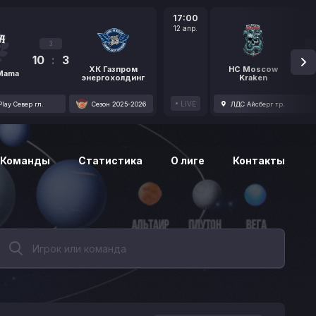
17:00
12 апр.
3
10
:
3
1
ХК Газпром
HC Moscow
 Mama
энергохолдинг
Kraken
LIVE
lay Север гл.
Сезон 2025-2026
ЛДС Айсберг тр.
Команды
Статистика
О лиге
Контакты