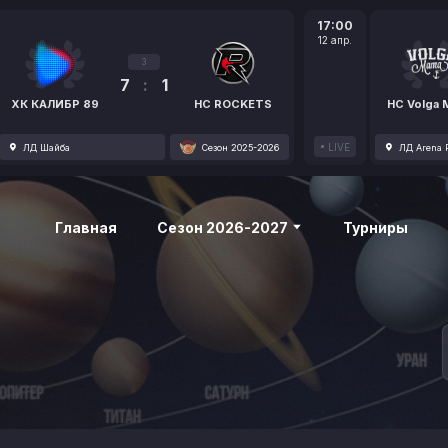
17:00
12 апр.
3
7
:
1
ХК КАЛИБР 89
HC ROCKETS
HC Volga
LIVE
ЛД Шайба
Сезон 2025-2026
ЛД Arena P
Главная
Сезон 2026-2027
Турниры