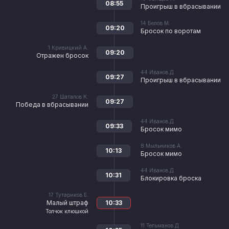
08:55
Проигрыш в вбрасывании
14
Белов М.
09:20
Бросок по воротам
1
Кривицкий А.
09:20
Отражен бросок
44
Иванов Д.
09:27
Проигрыш в вбрасывании
27
Шаталов К.
09:27
Победа в вбрасывании
44
Иванов Д.
09:33
Бросок мимо
8
Мыльников А.
10:13
Бросок мимо
44
Иванов Д.
10:31
Блокировка броска
17
Тутариков Е.
Малый штраф
10:33
Толчок клюшкой
11
Тельманов Д.