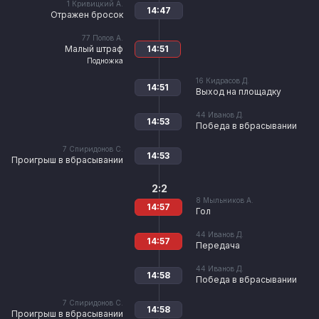
1
Кривицкий А.
14:47
Отражен бросок
77
Попов А.
Малый штраф
14:51
Подножка
16
Кидрасов Д.
14:51
Выход на площадку
44
Иванов Д.
14:53
Победа в вбрасывании
7
Спиридонов С.
14:53
Проигрыш в вбрасывании
2:2
8
Мыльников А.
14:57
Гол
44
Иванов Д.
14:57
Передача
44
Иванов Д.
14:58
Победа в вбрасывании
7
Спиридонов С.
14:58
Проигрыш в вбрасывании