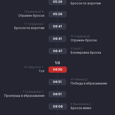
05:26
Бросок по воротам
1
Кривицкий А.
05:26
Отражен бросок
17
Тутариков Е.
06:41
Бросок по воротам
16
Кидрасов Д.
06:41
Отражен бросок
3
Голуб С.
06:47
Блокировка броска
1:0
44
Абдуллин Т.
06:50
Гол
44
Иванов Д.
06:51
Победа в вбрасывании
7
Спиридонов С.
06:51
Проигрыш в вбрасывании
8
Мыльников А.
08:08
Бросок мимо