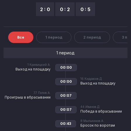
2 : 0
0 : 2
0 : 5
Все
1 период
2 период
3 пе
1 период
1
Кривицкий А.
00:00
Выход на площадку
16
Кидрасов Д.
00:00
Выход на площадку
77
Попов А.
00:07
Проигрыш в вбрасывании
44
Иванов Д.
00:07
Победа в вбрасывании
8
Мыльников А.
00:43
Бросок по воротам