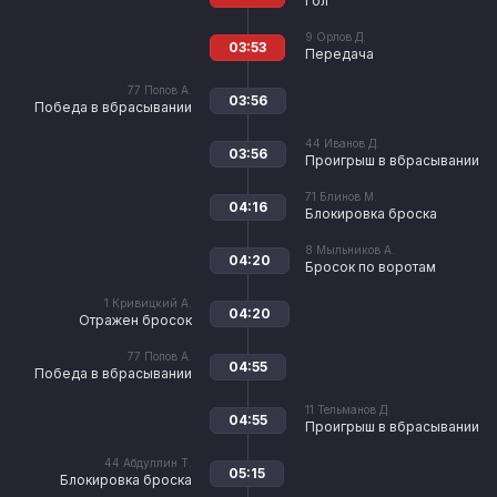
Гол
9
Орлов Д.
03:53
Передача
77
Попов А.
03:56
Победа в вбрасывании
44
Иванов Д.
03:56
Проигрыш в вбрасывании
71
Блинов М.
04:16
Блокировка броска
8
Мыльников А.
04:20
Бросок по воротам
1
Кривицкий А.
04:20
Отражен бросок
77
Попов А.
04:55
Победа в вбрасывании
11
Тельманов Д.
04:55
Проигрыш в вбрасывании
44
Абдуллин Т.
05:15
Блокировка броска