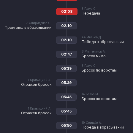
3
Голуб С.
02:08
Передача
7
Спиридонов С.
02:10
Проигрыш в вбрасывании
44
Иванов Д.
02:10
Победа в вбрасывании
8
Мыльников А.
02:47
Бросок мимо
3
Голуб С.
05:39
Бросок по воротам
1
Кривицкий А.
05:39
Отражен бросок
14
Белов М.
05:45
Бросок по воротам
1
Кривицкий А.
05:45
Отражен бросок
19
Свищёв А.
05:50
Победа в вбрасывании