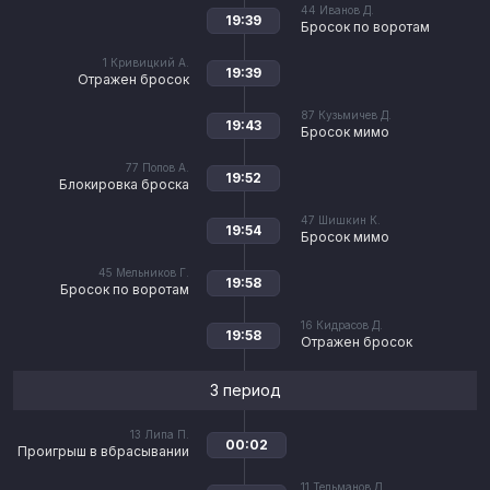
44
Иванов Д.
19:39
Бросок по воротам
1
Кривицкий А.
19:39
Отражен бросок
87
Кузьмичев Д.
19:43
Бросок мимо
77
Попов А.
19:52
Блокировка броска
47
Шишкин К.
19:54
Бросок мимо
45
Мельников Г.
19:58
Бросок по воротам
16
Кидрасов Д.
19:58
Отражен бросок
3 период
13
Липа П.
00:02
Проигрыш в вбрасывании
11
Тельманов Д.