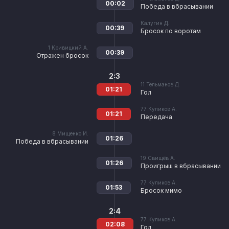
00:02
Победа в вбрасывании
Калугин Д.
00:39
Бросок по воротам
1
Кривицкий А.
00:39
Отражен бросок
2:3
11
Тельманов Д.
01:21
Гол
77
Куликов А.
01:21
Передача
8
Мищенко И.
01:26
Победа в вбрасывании
19
Свищёв А.
01:26
Проигрыш в вбрасывании
77
Куликов А.
01:53
Бросок мимо
2:4
77
Куликов А.
02:08
Гол