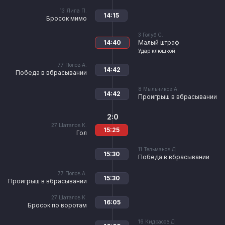
13
Липа П.
14:15
Бросок мимо
3
Голуб С.
14:40
Малый штраф
Удар клюшкой
77
Попов А.
14:42
Победа в вбрасывании
8
Мыльников А.
14:42
Проигрыш в вбрасывании
2:0
27
Шаталов К.
15:25
Гол
11
Тельманов Д.
15:30
Победа в вбрасывании
77
Попов А.
15:30
Проигрыш в вбрасывании
27
Шаталов К.
16:05
Бросок по воротам
16
Кидрасов Д.