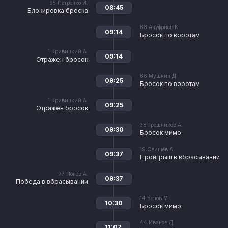
95
Петренко И.
08:45
Блокировка броска
88
Ануфриев К.
09:14
Бросок по воротам
1
Кривицкий А.
09:14
Отражен бросок
86
Мушкин Д.
09:25
Бросок по воротам
1
Кривицкий А.
09:25
Отражен бросок
38
Грешников А.
09:30
Бросок мимо
19
Свищёв А.
09:37
Проигрыш в вбрасывании
77
Попов А.
09:37
Победа в вбрасывании
14
Белов М.
10:30
Бросок мимо
44
Иванов Д.
11:07