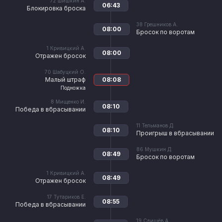
72
Шишкин А.
06:43
Блокировка броска
38
Грешников А.
08:00
Бросок по воротам
1
Кривицкий А.
08:00
Отражен бросок
70
Шабуцкий О.
Малый штраф
08:08
Подножка
8
Мищенко И.
08:10
Победа в вбрасывании
11
Тельманов Д.
08:10
Проигрыш в вбрасывании
86
Мушкин Д.
08:49
Бросок по воротам
1
Кривицкий А.
08:49
Отражен бросок
17
Тутариков Е.
08:55
Победа в вбрасывании
19
Свищёв А.