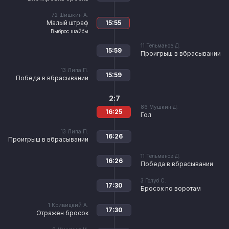
72
Шишкин А.
Малый штраф
15:55
Выброс шайбы
11
Тельманов Д.
15:59
Проигрыш в вбрасывании
13
Липа П.
15:59
Победа в вбрасывании
2:7
86
Мушкин Д.
16:25
Гол
13
Липа П.
16:26
Проигрыш в вбрасывании
11
Тельманов Д.
16:26
Победа в вбрасывании
3
Голуб С.
17:30
Бросок по воротам
1
Кривицкий А.
17:30
Отражен бросок