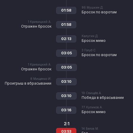
86
Мушкин Д.
01:58
Бросок по воротам
1
Кривицкий А.
01:58
Отражен бросок
Калугин Д.
02:13
Бросок мимо
3
Голуб С.
03:05
Бросок по воротам
1
Кривицкий А.
03:05
Отражен бросок
8
Мищенко И.
03:10
Проигрыш в вбрасывании
19
Свищёв А.
03:10
Победа в вбрасывании
77
Куликов А.
03:16
Бросок мимо
2:1
14
Белов М.
03:53