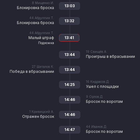
8
Мищенко И.
13:03
Блокировка броска
44
Абдуллин Т.
13:32
Блокировка броска
44
Абдуллин Т.
Малый штраф
13:41
Подножка
19
Свищёв А.
13:44
Проигрыш в вбрасывании
27
Шаталов К.
13:44
Победа в вбрасывании
16
Кидрасов Д.
14:25
Ушел с площадки
9
Орлов Д.
14:46
Бросок по воротам
1
Кривицкий А.
14:46
Отражен бросок
44
Иванов Д.
14:47
Бросок по воротам