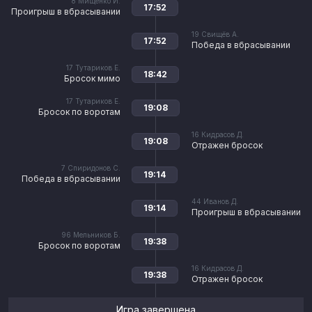
8
Мищенко И.
17:52
Проигрыш в вбрасывании
19
Свищёв А.
17:52
Победа в вбрасывании
17
Тутариков Е.
18:42
Бросок мимо
17
Тутариков Е.
19:08
Бросок по воротам
16
Кидрасов Д.
19:08
Отражен бросок
7
Спиридонов С.
19:14
Победа в вбрасывании
44
Иванов Д.
19:14
Проигрыш в вбрасывании
96
Мельников Б.
19:38
Бросок по воротам
16
Кидрасов Д.
19:38
Отражен бросок
Игра завершена