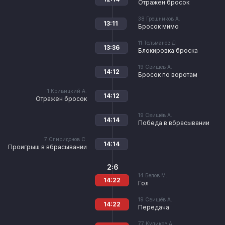
Отражен бросок
38
Грешников А.
13:11
Бросок мимо
11
Тельманов Д.
13:36
Блокировка броска
19
Свищёв А.
14:12
Бросок по воротам
1
Кривицкий А.
14:12
Отражен бросок
19
Свищёв А.
14:14
Победа в вбрасывании
7
Спиридонов С.
14:14
Проигрыш в вбрасывании
2:6
14
Белов М.
14:22
Гол
19
Свищёв А.
14:22
Передача
77
Куликов А.