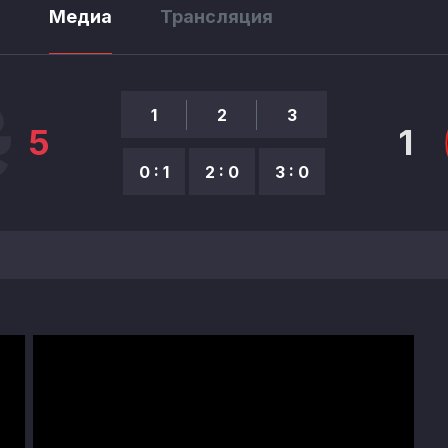
ы
Медиа
Трансляция
1
2
3
5
1
0 : 1
2 : 0
3 : 0