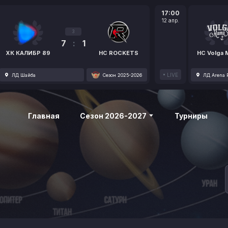
17:00
12 апр.
3
7
:
1
ХК КАЛИБР 89
HC ROCKETS
HC Volga
LIVE
ЛД Шайба
Сезон 2025-2026
ЛД Arena P
Главная
Сезон 2026-2027
Турниры