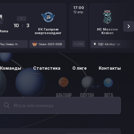
17:00
12 апр.
3
10
:
3
1
ХК Газпром
HC Moscow
 Mama
энергохолдинг
Kraken
LIVE
lay Север гл.
Сезон 2025-2026
ЛДС Айсберг тр.
Команды
Статистика
О лиге
Контакты