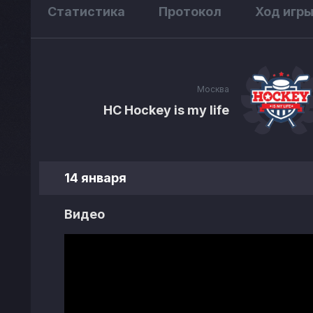
Статистика
Протокол
Ход игр
Москва
НС Hockey is my life
14 января
Видео