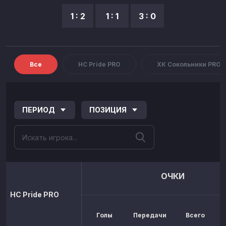
1 : 2
1 : 1
3 : 0
Все
HC Pride PRO
ХК Сокольники PRO
ПЕРИОД
ПОЗИЦИЯ
ОЧКИ
HC Pride PRO
Голы
Передачи
Всего
р