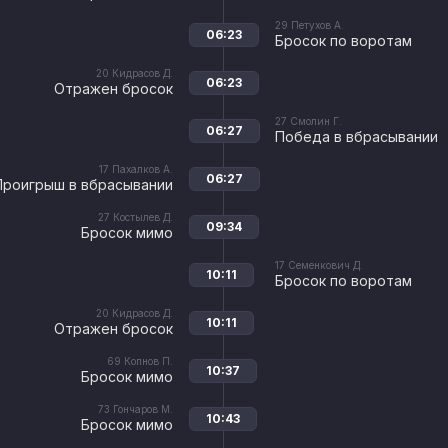
29
Петухов А.
06:23
Бросок по воротам
20
Кидрасов Д.
06:23
Отражен бросок
27
Смолин Г.
06:27
Победа в вбрасывании
17
Пахалков А.
06:27
Проигрыш в вбрасывании
27
Костылев Д.
09:34
Бросок мимо
17
Семенкович Д.
10:11
Бросок по воротам
20
Кидрасов Д.
10:11
Отражен бросок
69
Копнов П.
10:37
Бросок мимо
73
Гончаров М.
10:43
Бросок мимо