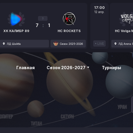
17:00
12 апр.
3
7
:
1
ХК КАЛИБР 89
HC ROCKETS
HC Volga
LIVE
ЛД Шайба
Сезон 2025-2026
ЛД Arena P
Главная
Сезон 2026-2027
Турниры