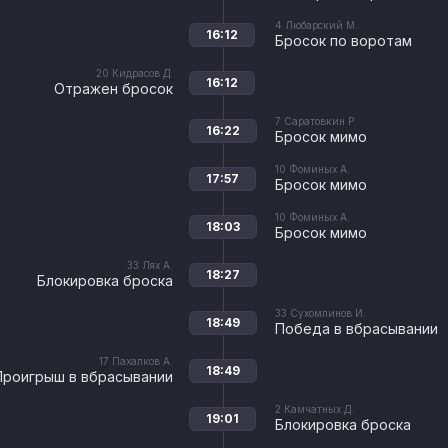
4
Любарский М.
16:12
Бросок по воротам
20
Кидрасов Д.
16:12
Отражен бросок
7
Саратовкин Р.
16:22
Бросок мимо
10
Фоминых А.
17:57
Бросок мимо
10
Фоминых А.
18:03
Бросок мимо
33
Лях А.
18:27
Блокировка броска
33
Сухомлинов И.
18:49
Победа в вбрасывании
17
Пахалков А.
18:49
Проигрыш в вбрасывании
2
Камчатных Д.
19:01
Блокировка броска