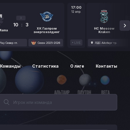
17:00
12 апр.
3
10
:
3
1
ХК Газпром
HC Moscow
 Mama
энергохолдинг
Kraken
LIVE
lay Север гл.
Сезон 2025-2026
ЛДС Айсберг тр.
Команды
Статистика
О лиге
Контакты