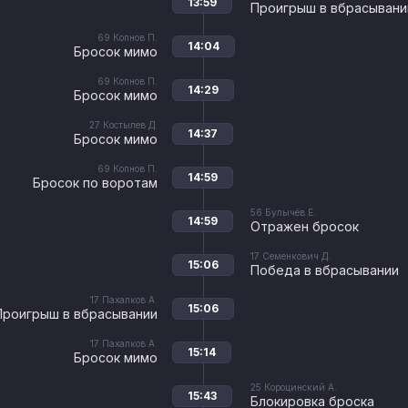
13:59
Проигрыш в вбрасывани
69
Копнов П.
14:04
Бросок мимо
69
Копнов П.
14:29
Бросок мимо
27
Костылев Д.
14:37
Бросок мимо
69
Копнов П.
14:59
Бросок по воротам
56
Булычёв Е.
14:59
Отражен бросок
17
Семенкович Д.
15:06
Победа в вбрасывании
17
Пахалков А.
15:06
Проигрыш в вбрасывании
17
Пахалков А.
15:14
Бросок мимо
25
Короцинский А.
15:43
Блокировка броска