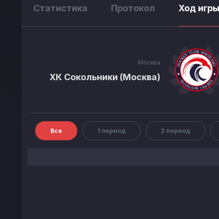
Статистика
Протокол
Ход игр
Москва
ХК Сокольники (Москва)
Все
1 период
2 период