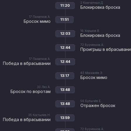
2
Камчатных Д.
11:20
Блокировка броска
17
Пахалков А.
11:51
Бросок мимо
16
Хорьков В.
12:03
Блокировка броска
72
Бурченков А.
12:44
Проигрыш в вбрасывани
17
Пахалков А.
12:44
Победа в вбрасывании
83
Москалёв Э.
13:17
Бросок мимо
33
Лях А.
13:48
Бросок по воротам
56
Булычёв Е.
13:48
Отражен бросок
25
Костылев Н.
13:59
Победа в вбрасывании
72
Бурченков А.