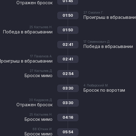
01:45
Отражен бросок
27
Смолин Г.
01:50
Проигрыш в вбрасывани
25
Костылев Н.
01:50
Победа в вбрасывании
17
Семенкович Д.
02:41
Победа в вбрасывании
17
Пахалков А.
02:41
Проигрыш в вбрасывании
27
Костылев Д.
02:54
Бросок мимо
4
Любарский М.
03:30
Бросок по воротам
20
Кидрасов Д.
03:30
Отражен бросок
25
Костылев Н.
04:16
Бросок мимо
88
Юткин И.
05:54
Бросок мимо