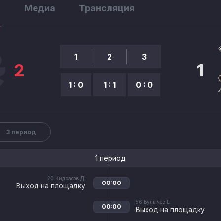
ы
Медиа
Трансляция
1
2
3
2
1
1 : 0
1 : 1
0 : 0
3 период
1 период
20
Кидрасов Д.
00:00
Выход на площадку
56
Булычёв Е.
00:00
Выход на площадку