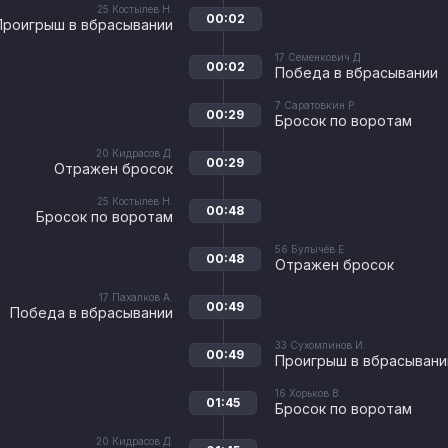
25
Костылев Н.
00:02
Проигрыш в вбрасывании
17
Семенкович Д.
00:02
Победа в вбрасывании
7
Саратовкин Р.
00:29
Бросок по воротам
20
Кидрасов Д.
00:29
Отражен бросок
25
Костылев Н.
00:48
Бросок по воротам
56
Булычёв Е.
00:48
Отражен бросок
17
Пахалков А.
00:49
Победа в вбрасывании
33
Сухомлинов И.
00:49
Проигрыш в вбрасывани
16
Хорьков В.
01:45
Бросок по воротам
20
Кидрасов Д.