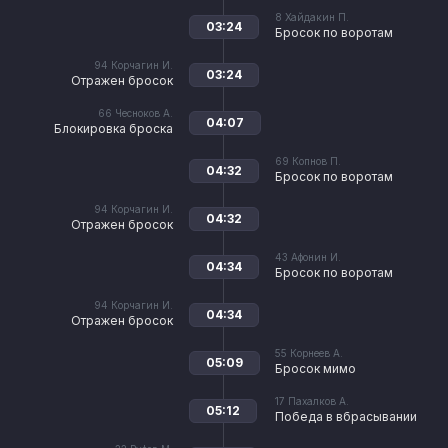
8
Хайдакин П.
03:24
Бросок по воротам
94
Корчагин И.
03:24
Отражен бросок
66
Чесноков А.
04:07
Блокировка броска
69
Копнов П.
04:32
Бросок по воротам
94
Корчагин И.
04:32
Отражен бросок
43
Афонин И.
04:34
Бросок по воротам
94
Корчагин И.
04:34
Отражен бросок
55
Корнеев А.
05:09
Бросок мимо
17
Пахалков А.
05:12
Победа в вбрасывании