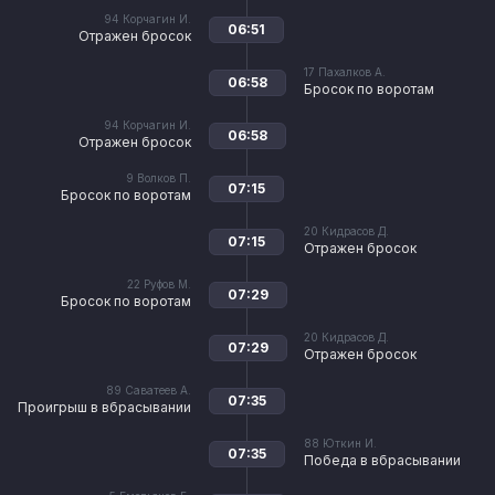
94
Корчагин И.
06:51
Отражен бросок
17
Пахалков А.
06:58
Бросок по воротам
94
Корчагин И.
06:58
Отражен бросок
9
Волков П.
07:15
Бросок по воротам
20
Кидрасов Д.
07:15
Отражен бросок
22
Руфов М.
07:29
Бросок по воротам
20
Кидрасов Д.
07:29
Отражен бросок
89
Саватеев А.
07:35
Проигрыш в вбрасывании
88
Юткин И.
07:35
Победа в вбрасывании