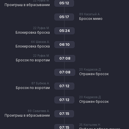
22
Руфов М.
05:12
Проигрыш в вбрасывании
89
Касатый А.
05:17
Бросок мимо
22
Руфов М.
05:24
Блокировка броска
44
Шаяхов А.
06:10
Блокировка броска
22
Руфов М.
07:08
Бросок по воротам
20
Кидрасов Д.
07:08
Отражен бросок
87
Бубнов А.
07:12
Бросок по воротам
20
Кидрасов Д.
07:12
Отражен бросок
89
Саватеев А.
07:15
Проигрыш в вбрасывании
25
Костылев Н.
07:15