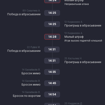
14:24
Малый штраф
Неправильная атака
89
Саватеев А.
14:25
Победа в вбрасывании
13
Киракосян А.
14:25
Проигрыш в вбрасывании
13
Киракосян А.
14:28
Малый штраф
Игра высоко поднятой клюшкой
22
Руфов М.
14:31
Победа в вбрасывании
25
Костылев Н.
14:31
Проигрыш в вбрасывании
14
Балабасёв В.
14:35
Бросок мимо
14
Балабасёв В.
14:45
Бросок мимо
14
Балабасёв В.
14:54
Бросок по воротам
20
Кидрасов Д.