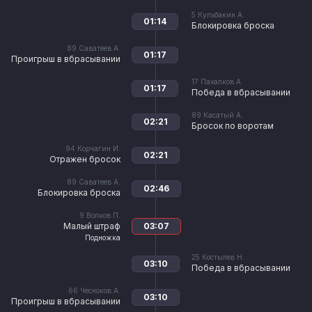
5
Кульбакин А.
01:14
Блокировка броска
89
Саватеев А.
01:17
Проигрыш в вбрасывании
17
Пахалков А.
01:17
Победа в вбрасывании
89
Касатый А.
02:21
Бросок по воротам
94
Корчагин И.
02:21
Отражен бросок
89
Саватеев А.
02:46
Блокировка броска
9
Волков П.
Малый штраф
03:07
Подножка
25
Костылев Н.
03:10
Победа в вбрасывании
66
Чесноков А.
03:10
Проигрыш в вбрасывании