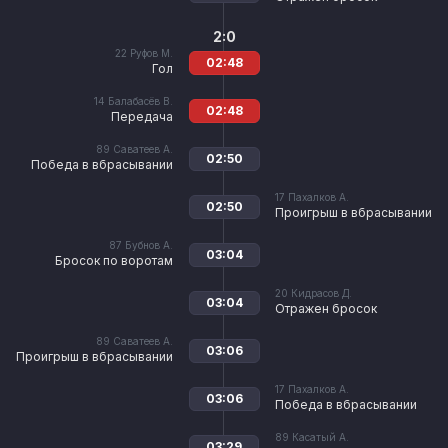
2:0
22
Руфов М.
02:48
Гол
14
Балабасёв В.
02:48
Передача
89
Саватеев А.
02:50
Победа в вбрасывании
17
Пахалков А.
02:50
Проигрыш в вбрасывании
87
Бубнов А.
03:04
Бросок по воротам
20
Кидрасов Д.
03:04
Отражен бросок
89
Саватеев А.
03:06
Проигрыш в вбрасывании
17
Пахалков А.
03:06
Победа в вбрасывании
89
Касатый А.
03:29