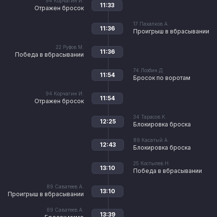
94
Корчагин И.
11:33
Отражен бросок
17
Пахалков А.
11:36
Проигрыш в вбрасывании
22
Руфов М.
11:36
Победа в вбрасывании
74
Лозбин Д.
11:54
Бросок по воротам
94
Корчагин И.
11:54
Отражен бросок
34
Тарасов К.
12:25
Блокировка броска
89
Касатый А.
12:43
Блокировка броска
25
Костылев Н.
13:10
Победа в вбрасывании
89
Саватеев А.
13:10
Проигрыш в вбрасывании
89
Саватеев А.
13:39