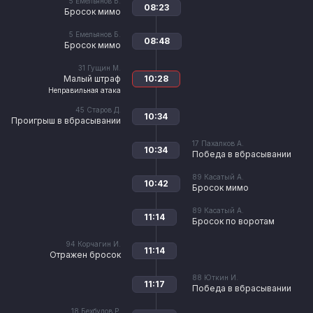
5
Емельянов Б.
08:23
Бросок мимо
5
Емельянов Б.
08:48
Бросок мимо
31
Гущин М.
Малый штраф
10:28
Неправильная атака
45
Старов Д.
10:34
Проигрыш в вбрасывании
17
Пахалков А.
10:34
Победа в вбрасывании
89
Касатый А.
10:42
Бросок мимо
89
Касатый А.
11:14
Бросок по воротам
94
Корчагин И.
11:14
Отражен бросок
88
Юткин И.
11:17
Победа в вбрасывании
18
Бехбудов Р.