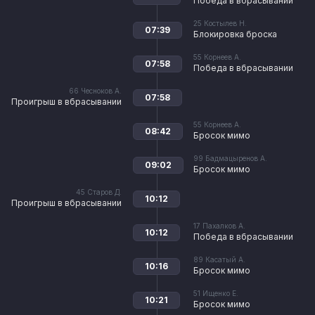
Победа в вбрасывании
25
Костылев Н.
07:39
Блокировка броска
55
Корнеев А.
07:58
Победа в вбрасывании
66
Чесноков А.
07:58
Проигрыш в вбрасывании
55
Корнеев А.
08:42
Бросок мимо
99
Бадмацыренов А.
09:02
Бросок мимо
45
Старов Д.
10:12
Проигрыш в вбрасывании
17
Пахалков А.
10:12
Победа в вбрасывании
89
Касатый А.
10:16
Бросок мимо
51
Ищенко Е.
10:21
Бросок мимо