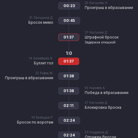
25
Костылев Н.
00:23
Проигрыш в вбрасывании
21
Лапшаков Д.
00:45
Бросок мимо
27
Костылев Д.
01:37
Штрафной бросок
Задержка клюшкой
1:0
14
Балабасёв В.
01:37
Буллит гол
22
Руфов М.
01:38
Проигрыш в вбрасывании
55
Корнеев А.
01:38
Победа в вбрасывании
27
Костылев Д.
02:11
Блокировка броска
18
Бехбудов Р.
02:24
Бросок по воротам
20
Кидрасов Д.
02:24
Отражен бросок