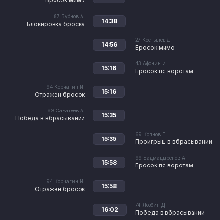
Бросок мимо
87
Бубнов А.
14:38
Блокировка броска
27
Костылев Д.
14:56
Бросок мимо
43
Афонин И.
15:16
Бросок по воротам
94
Корчагин И.
15:16
Отражен бросок
89
Саватеев А.
15:35
Победа в вбрасывании
69
Копнов П.
15:35
Проигрыш в вбрасывании
99
Бадмацыренов А.
15:58
Бросок по воротам
94
Корчагин И.
15:58
Отражен бросок
74
Лозбин Д.
16:02
Победа в вбрасывании