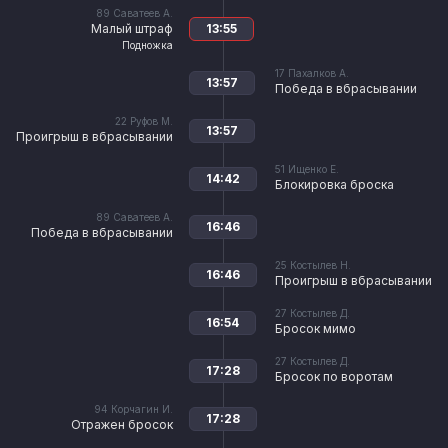
89
Саватеев А.
Малый штраф
13:55
Подножка
17
Пахалков А.
13:57
Победа в вбрасывании
22
Руфов М.
13:57
Проигрыш в вбрасывании
51
Ищенко Е.
14:42
Блокировка броска
89
Саватеев А.
16:46
Победа в вбрасывании
25
Костылев Н.
16:46
Проигрыш в вбрасывании
27
Костылев Д.
16:54
Бросок мимо
27
Костылев Д.
17:28
Бросок по воротам
94
Корчагин И.
17:28
Отражен бросок