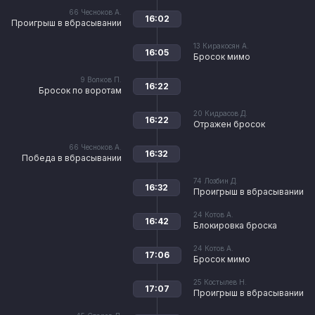
66
Чесноков А.
16:02
Проигрыш в вбрасывании
13
Киракосян А.
16:05
Бросок мимо
9
Волков П.
16:22
Бросок по воротам
20
Кидрасов Д.
16:22
Отражен бросок
66
Чесноков А.
16:32
Победа в вбрасывании
74
Лозбин Д.
16:32
Проигрыш в вбрасывании
24
Котов А.
16:42
Блокировка броска
24
Котов А.
17:06
Бросок мимо
25
Костылев Н.
17:07
Проигрыш в вбрасывании