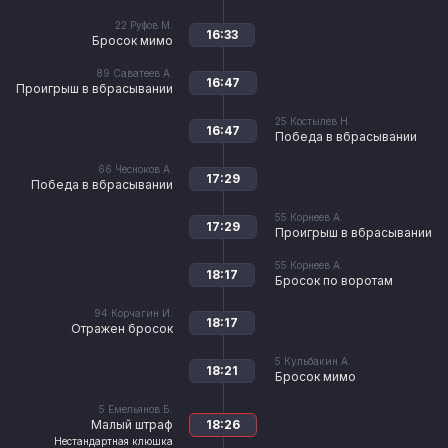
22
Руфов М.
16:33
Бросок мимо
89
Саватеев А.
16:47
Проигрыш в вбрасывании
25
Костылев Н.
16:47
Победа в вбрасывании
66
Чесноков А.
17:29
Победа в вбрасывании
55
Корнеев А.
17:29
Проигрыш в вбрасывании
55
Корнеев А.
18:17
Бросок по воротам
94
Корчагин И.
18:17
Отражен бросок
5
Кульбакин А.
18:21
Бросок мимо
5
Емельянов Б.
Малый штраф
18:26
Нестандартная клюшка