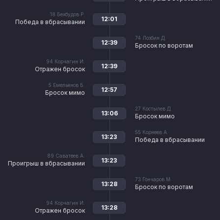
18
Бехбудов Р.
12:01
Победа в вбрасывании
74
Лозбин Д.
12:39
Бросок по воротам
94
Корчагин И.
12:39
Отражен бросок
5
Емельянов Б.
12:57
Бросок мимо
27
Костылев Д.
13:06
Бросок мимо
55
Корнеев А.
13:23
Победа в вбрасывании
89
Саватеев А.
13:23
Проигрыш в вбрасывании
73
Гончаров М.
13:28
Бросок по воротам
94
Корчагин И.
13:28
Отражен бросок