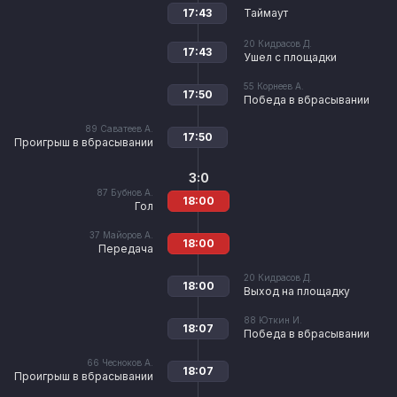
17:43
Таймаут
20
Кидрасов Д.
17:43
Ушел с площадки
55
Корнеев А.
17:50
Победа в вбрасывании
89
Саватеев А.
17:50
Проигрыш в вбрасывании
3:0
87
Бубнов А.
18:00
Гол
37
Майоров А.
18:00
Передача
20
Кидрасов Д.
18:00
Выход на площадку
88
Юткин И.
18:07
Победа в вбрасывании
66
Чесноков А.
18:07
Проигрыш в вбрасывании