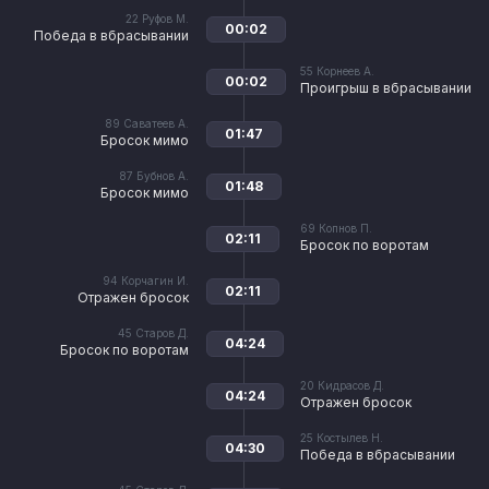
22
Руфов М.
00:02
Победа в вбрасывании
55
Корнеев А.
00:02
Проигрыш в вбрасывании
89
Саватеев А.
01:47
Бросок мимо
87
Бубнов А.
01:48
Бросок мимо
69
Копнов П.
02:11
Бросок по воротам
94
Корчагин И.
02:11
Отражен бросок
45
Старов Д.
04:24
Бросок по воротам
20
Кидрасов Д.
04:24
Отражен бросок
25
Костылев Н.
04:30
Победа в вбрасывании