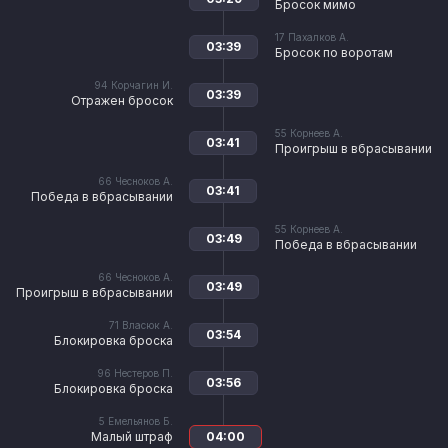
Бросок мимо
17
Пахалков А.
03:39
Бросок по воротам
94
Корчагин И.
03:39
Отражен бросок
55
Корнеев А.
03:41
Проигрыш в вбрасывании
66
Чесноков А.
03:41
Победа в вбрасывании
55
Корнеев А.
03:49
Победа в вбрасывании
66
Чесноков А.
03:49
Проигрыш в вбрасывании
71
Власюк А.
03:54
Блокировка броска
96
Нестеров П.
03:56
Блокировка броска
5
Емельянов Б.
Малый штраф
04:00