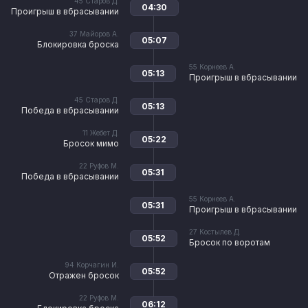
45
Старов Д.
04:30
Проигрыш в вбрасывании
37
Майоров А.
05:07
Блокировка броска
55
Корнеев А.
05:13
Проигрыш в вбрасывании
45
Старов Д.
05:13
Победа в вбрасывании
11
Жебет Д.
05:22
Бросок мимо
22
Руфов М.
05:31
Победа в вбрасывании
55
Корнеев А.
05:31
Проигрыш в вбрасывании
27
Костылев Д.
05:52
Бросок по воротам
94
Корчагин И.
05:52
Отражен бросок
22
Руфов М.
06:12