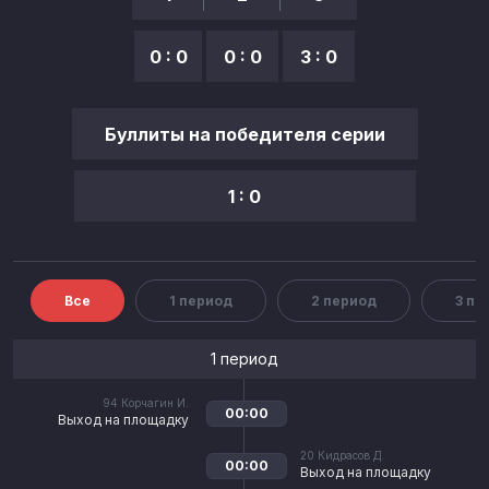
0 : 0
0 : 0
3 : 0
Буллиты на победителя серии
1 : 0
Все
1 период
2 период
3 пе
1 период
94
Корчагин И.
00:00
Выход на площадку
20
Кидрасов Д.
00:00
Выход на площадку