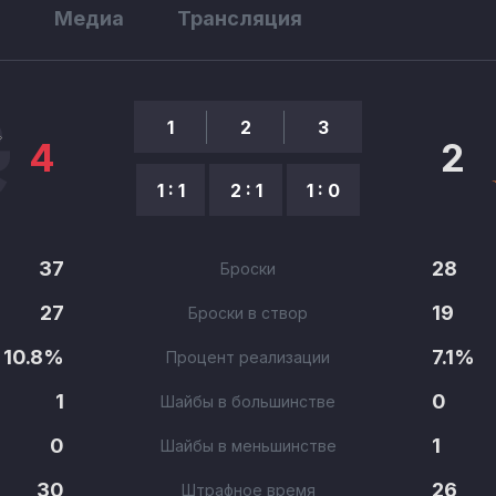
ы
Медиа
Трансляция
1
2
3
4
2
1 : 1
2 : 1
1 : 0
37
28
Броски
27
19
Броски в створ
10.8%
7.1%
Процент реализации
1
0
Шайбы в большинстве
0
1
Шайбы в меньшинстве
30
26
Штрафное время