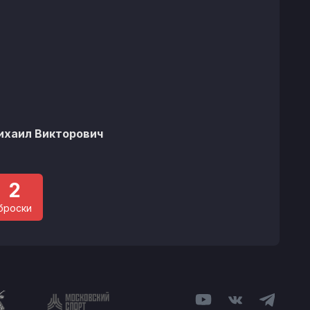
ихаил Викторович
2
броски