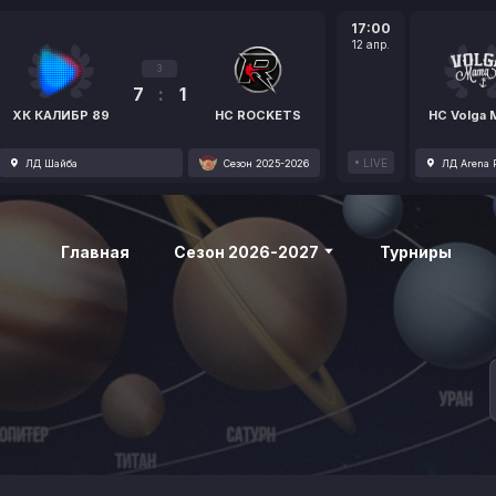
17:00
12 апр.
3
7
:
1
ХК КАЛИБР 89
HC ROCKETS
HC Volga
LIVE
ЛД Шайба
Сезон 2025-2026
ЛД Arena P
Главная
Сезон 2026-2027
Турниры