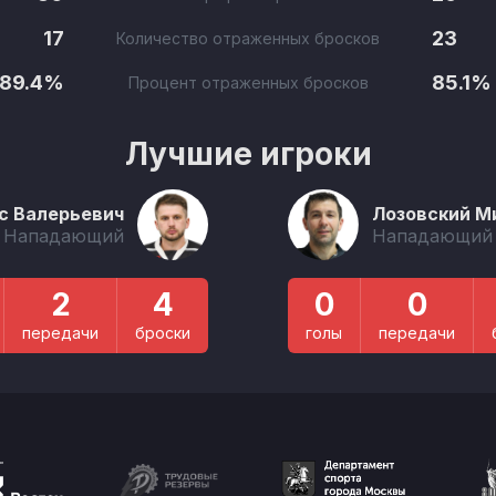
17
23
Количество отраженных бросков
89.4%
85.1%
Процент отраженных бросков
Лучшие игроки
с Валерьевич
Лозовский М
Нападающий
Нападающий
2
4
0
0
передачи
броски
голы
передачи