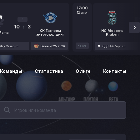
17:00
12 апр.
3
10
:
3
1
ХК Газпром
HC Moscow
 Mama
энергохолдинг
Kraken
LIVE
lay Север гл.
Сезон 2025-2026
ЛДС Айсберг тр.
Команды
Статистика
О лиге
Контакты