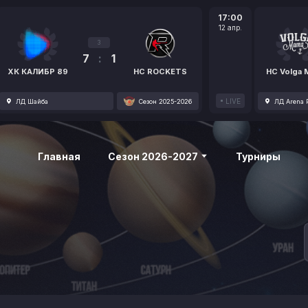
17:00
12 апр.
3
7
:
1
ХК КАЛИБР 89
HC ROCKETS
HC Volga
LIVE
ЛД Шайба
Сезон 2025-2026
ЛД Arena P
Главная
Сезон 2026-2027
Турниры