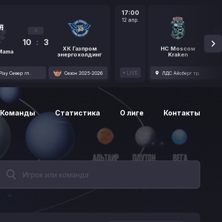
17:00
12 апр.
3
10
:
3
1
ХК Газпром
HC Moscow
 Mama
энергохолдинг
Kraken
LIVE
lay Север гл.
Сезон 2025-2026
ЛДС Айсберг тр.
Команды
Статистика
О лиге
Контакты