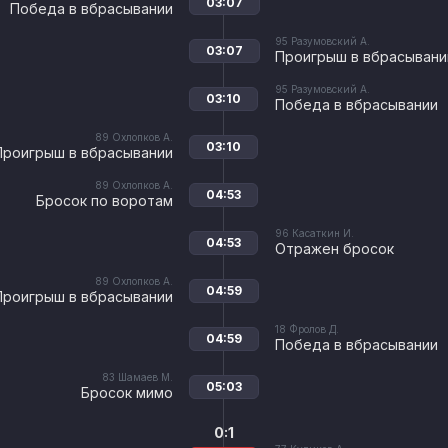
03:07
Победа в вбрасывании
95
Разумовский А.
03:07
Проигрыш в вбрасывани
95
Разумовский А.
03:10
Победа в вбрасывании
89
Охлопков А.
03:10
Проигрыш в вбрасывании
89
Охлопков А.
04:53
Бросок по воротам
96
Касаткин И.
04:53
Отражен бросок
89
Охлопков А.
04:59
Проигрыш в вбрасывании
18
Фролов Д.
04:59
Победа в вбрасывании
83
Шамаев М.
05:03
Бросок мимо
0:1