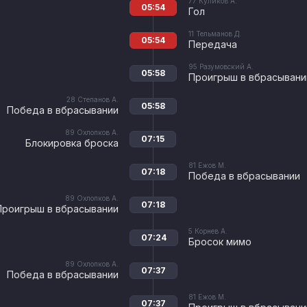
77
Куликов А.
05:54
Гол
11
Тельманов Д.
05:54
Передача
95
Разумовский А.
05:58
Проигрыш в вбрасывани
28
Степанов А.
05:58
Победа в вбрасывании
89
Охлопков А.
07:15
Блокировка броска
81
Ежов М.
07:18
Победа в вбрасывании
89
Охлопков А.
07:18
Проигрыш в вбрасывании
5
Корнев А.
07:24
Бросок мимо
89
Охлопков А.
07:37
Победа в вбрасывании
81
Ежов М.
07:37