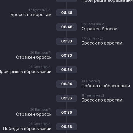
Проигрыш в вбрасывани
47
Бухтатый А.
08:48
Бросок по воротам
96
Касаткин И.
08:48
Отражен бросок
40
Калугин Д.
09:30
Бросок по воротам
20
Бакиров Р.
09:30
Отражен бросок
28
Степанов А.
09:34
Проигрыш в вбрасывании
18
Фролов Д.
09:34
Победа в вбрасывании
11
Тельманов Д.
09:36
Бросок по воротам
20
Бакиров Р.
09:36
Отражен бросок
28
Степанов А.
09:38
Победа в вбрасывании