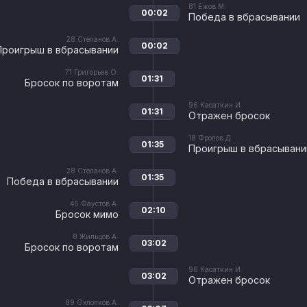
81
Ежов М.
00:02
Победа в вбрасывании
28
Степанов А.
00:02
Проигрыш в вбрасывании
71
Григорьев О.
01:31
Бросок по воротам
96
Касаткин И.
01:31
Отражен бросок
18
Фролов Д.
01:35
Проигрыш в вбрасывани
28
Степанов А.
01:35
Победа в вбрасывании
45
Фаустов А.
02:10
Бросок мимо
8
Жильцов А.
03:02
Бросок по воротам
96
Касаткин И.
03:02
Отражен бросок
89
Охлопков А.