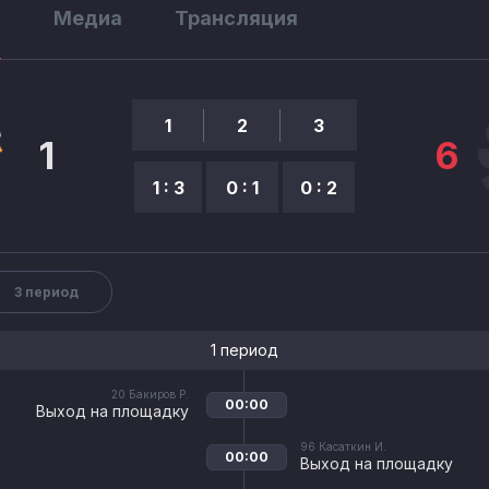
ы
Медиа
Трансляция
1
2
3
1
6
1 : 3
0 : 1
0 : 2
3 период
1 период
20
Бакиров Р.
00:00
Выход на площадку
96
Касаткин И.
00:00
Выход на площадку