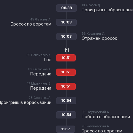
18
Фролов Д.
09:38
Проигрыш в вбрасывани
45
Фаустов А.
10:03
Бросок по воротам
96
Касаткин И.
10:03
Отражен бросок
1:1
65
Пономарев К.
10:51
Гол
89
Охлопков А.
10:51
Передача
17
Мельников В.
10:51
Передача
28
Степанов А.
10:54
Проигрыш в вбрасывании
95
Разумовский А.
10:54
Победа в вбрасывании
95
Разумовский А.
11:17
Бросок по воротам