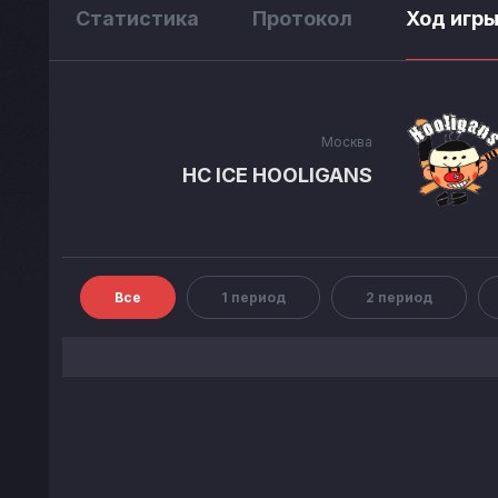
Статистика
Протокол
Ход игр
Москва
HC ICE HOOLIGANS
Все
1 период
2 период