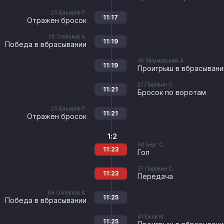
20
Бакиров Р.
11:17
Отражен бросок
28
Степанов А.
11:19
Победа в вбрасывании
95
Разумовский А.
11:19
Проигрыш в вбрасывани
27
Паровин С.
11:21
Бросок по воротам
20
Бакиров Р.
11:21
Отражен бросок
1:2
90
Берг С.
11:23
Гол
27
Паровин С.
11:23
Передача
89
Охлопков А.
11:25
Победа в вбрасывании
81
Ежов М.
11:25