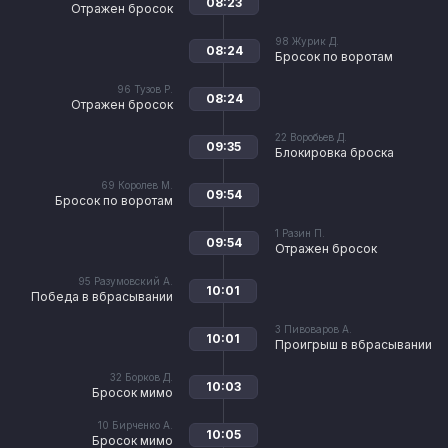
08:23
Отражен бросок
98
Журик Д.
08:24
Бросок по воротам
96
Тузов Р.
08:24
Отражен бросок
22
Воробьев Д.
09:35
Блокировка броска
69
Королев М.
09:54
Бросок по воротам
1
Разин П.
09:54
Отражен бросок
95
Разумовский А.
10:01
Победа в вбрасывании
3
Пивоваров А.
10:01
Проигрыш в вбрасывании
32
Борков Д.
10:03
Бросок мимо
10
Бирченко А.
10:05
Бросок мимо