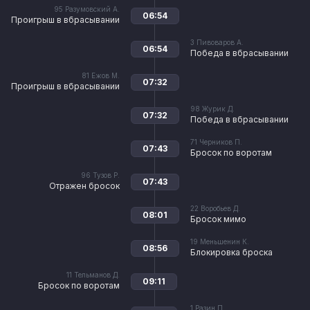
95
Разумовский А.
06:54
Проигрыш в вбрасывании
3
Пивоваров А.
06:54
Победа в вбрасывании
81
Ежов М.
07:32
Проигрыш в вбрасывании
98
Журик Д.
07:32
Победа в вбрасывании
71
Черников П.
07:43
Бросок по воротам
96
Тузов Р.
07:43
Отражен бросок
22
Воробьев Д.
08:01
Бросок мимо
19
Меньшенин К.
08:56
Блокировка броска
11
Тельманов Д.
09:11
Бросок по воротам
1
Разин П.