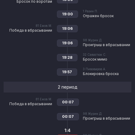
Бросок по воротам
1
Разин П.
19:00
Отражен бросок
81
Ежов М.
19:06
Победа в вбрасывании
98
Журик Д.
19:06
Проигрыш в вбрасывании
32
Савостюк С.
19:28
Бросок мимо
3
Пивоваров А.
19:57
Блокировка броска
2 период
81
Ежов М.
00:07
Победа в вбрасывании
98
Журик Д.
00:07
Проигрыш в вбрасывании
1:4