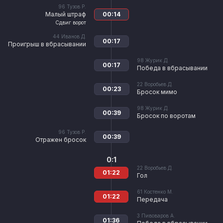
96
Тузов Р.
Малый штраф
00:14
Сдвиг ворот
44
Иванов Д.
00:17
Проигрыш в вбрасывании
98
Журик Д.
00:17
Победа в вбрасывании
22
Воробьев Д.
00:23
Бросок мимо
98
Журик Д.
00:39
Бросок по воротам
96
Тузов Р.
00:39
Отражен бросок
0:1
22
Воробьев Д.
01:22
Гол
61
Костенко М.
01:22
Передача
3
Пивоваров А.
01:36