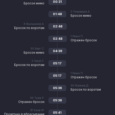
00:31
Бросок мимо
3
Пивоваров А.
01:48
Бросок мимо
8
Мыльников А.
02:48
Бросок по воротам
1
Разин П.
02:48
Отражен бросок
90
Берг С.
04:39
Бросок мимо
3
Голуб С.
05:17
Бросок по воротам
1
Разин П.
05:17
Отражен бросок
96
Усманов Д.
05:36
Бросок по воротам
96
Тузов Р.
05:36
Отражен бросок
81
Ежов М.
05:41
Проигрыш в вбрасывании