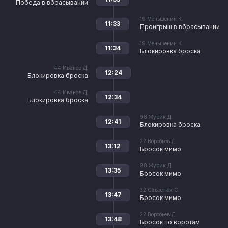
Победа в вбрасывании
19
Меньшенин К.
11:33
Проигрыш в вбрасывании
19
Меньшенин К.
11:34
Блокировка броска
44
Иванов Д.
12:24
Блокировка броска
44
Иванов Д.
12:34
Блокировка броска
98
Журик Д.
12:41
Блокировка броска
22
Воробьев Д.
13:12
Бросок мимо
98
Журик Д.
13:35
Бросок мимо
32
Савостюк С.
13:47
Бросок мимо
22
Воробьев Д.
13:48
Бросок по воротам