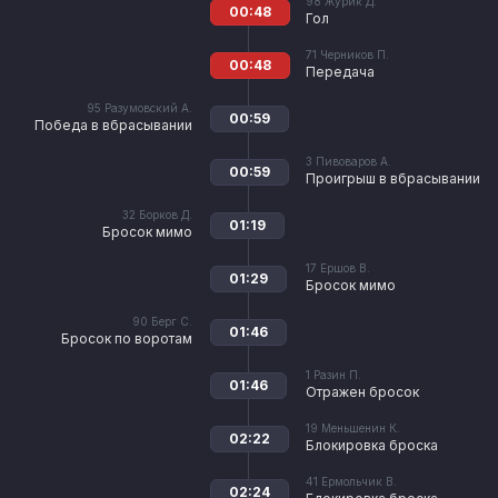
98
Журик Д.
00:48
Гол
71
Черников П.
00:48
Передача
95
Разумовский А.
00:59
Победа в вбрасывании
3
Пивоваров А.
00:59
Проигрыш в вбрасывании
32
Борков Д.
01:19
Бросок мимо
17
Ершов В.
01:29
Бросок мимо
90
Берг С.
01:46
Бросок по воротам
1
Разин П.
01:46
Отражен бросок
19
Меньшенин К.
02:22
Блокировка броска
41
Ермольчик В.
02:24