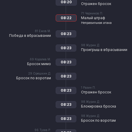
08:20
Отражен бросок
71
Черников П.
08:22
Малый штраф
Неправильная атака
81
Ежов М.
08:23
Победа в вбрасывании
98
Журик Д.
08:23
Проигрыш в вбрасывании
69
Королев М.
08:23
Бросок мимо
29
Орешкин Д.
08:23
Бросок по воротам
1
Разин П.
08:23
Отражен бросок
98
Журик Д.
08:23
Блокировка броска
98
Журик Д.
08:23
Бросок по воротам
96
Тузов Р.