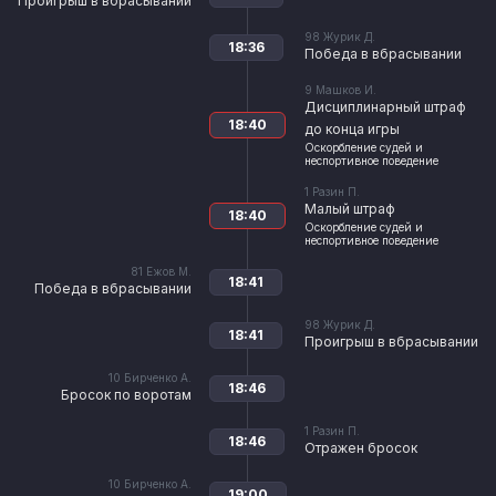
Проигрыш в вбрасывании
98
Журик Д.
18:36
Победа в вбрасывании
9
Машков И.
Дисциплинарный штраф
18:40
до конца игры
Оскорбление судей и
неспортивное поведение
1
Разин П.
Малый штраф
18:40
Оскорбление судей и
неспортивное поведение
81
Ежов М.
18:41
Победа в вбрасывании
98
Журик Д.
18:41
Проигрыш в вбрасывании
10
Бирченко А.
18:46
Бросок по воротам
1
Разин П.
18:46
Отражен бросок
10
Бирченко А.
19:00