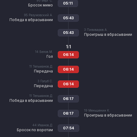
90
Берг С.
05:11
Бросок мимо
95
Разумовский А.
05:43
Победа в вбрасывании
3
Пивоваров А.
05:43
Проигрыш в вбрасывании
1:1
14
Белов М.
06:14
Гол
11
Тельманов Д.
06:14
Передача
3
Голуб С.
06:14
Передача
11
Тельманов Д.
06:17
Победа в вбрасывании
19
Меньшенин К.
06:17
Проигрыш в вбрасывании
44
Иванов Д.
07:54
Бросок по воротам