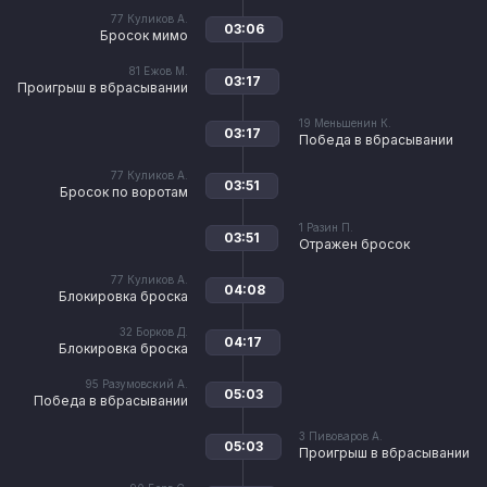
77
Куликов А.
03:06
Бросок мимо
81
Ежов М.
03:17
Проигрыш в вбрасывании
19
Меньшенин К.
03:17
Победа в вбрасывании
77
Куликов А.
03:51
Бросок по воротам
1
Разин П.
03:51
Отражен бросок
77
Куликов А.
04:08
Блокировка броска
32
Борков Д.
04:17
Блокировка броска
95
Разумовский А.
05:03
Победа в вбрасывании
3
Пивоваров А.
05:03
Проигрыш в вбрасывании