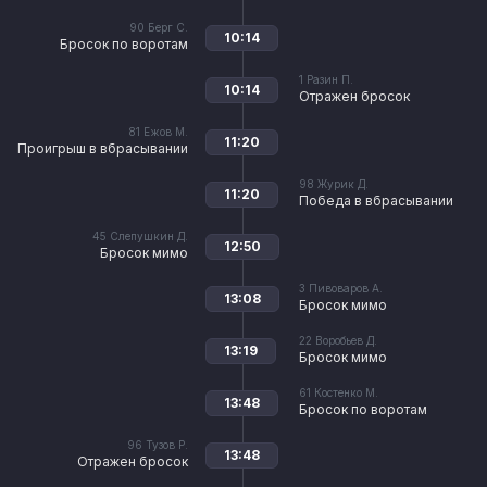
90
Берг С.
10:14
Бросок по воротам
1
Разин П.
10:14
Отражен бросок
81
Ежов М.
11:20
Проигрыш в вбрасывании
98
Журик Д.
11:20
Победа в вбрасывании
45
Слепушкин Д.
12:50
Бросок мимо
3
Пивоваров А.
13:08
Бросок мимо
22
Воробьев Д.
13:19
Бросок мимо
61
Костенко М.
13:48
Бросок по воротам
96
Тузов Р.
13:48
Отражен бросок