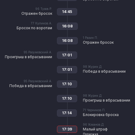
96
Тузов Р.
14:45
Отражен бросок
77
Куликов А.
16:08
Бросок по воротам
1
Разин П.
16:08
Отражен бросок
95
Разумовский А.
17:01
Проигрыш в вбрасывании
98
Журик Д.
17:01
Победа в вбрасывании
95
Разумовский А.
17:10
Победа в вбрасывании
98
Журик Д.
17:10
Проигрыш в вбрасывании
71
Черников П.
17:14
Блокировка броска
96
Усманов Д.
17:39
Малый штраф
Подножка