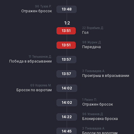
96
Тузов Р.
13:48
Отражен бросок
1:2
22
Воробьев Д.
13:51
Гол
98
Журик Д.
13:51
Передача
11
Тельманов Д.
13:57
Победа в вбрасывании
3
Пивоваров А.
13:57
Проигрыш в вбрасывании
69
Королев М.
14:02
Бросок по воротам
1
Разин П.
14:02
Отражен бросок
96
Усманов Д.
14:22
Блокировка броска
3
Пивоваров А.
14:45
Бросок по воротам