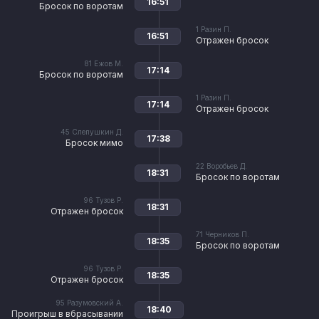
16:51
Бросок по воротам
1
Разин П.
16:51
Отражен бросок
81
Ежов М.
17:14
Бросок по воротам
1
Разин П.
17:14
Отражен бросок
45
Слепушкин Д.
17:38
Бросок мимо
22
Воробьев Д.
18:31
Бросок по воротам
96
Тузов Р.
18:31
Отражен бросок
71
Черников П.
18:35
Бросок по воротам
96
Тузов Р.
18:35
Отражен бросок
95
Разумовский А.
18:40
Проигрыш в вбрасывании