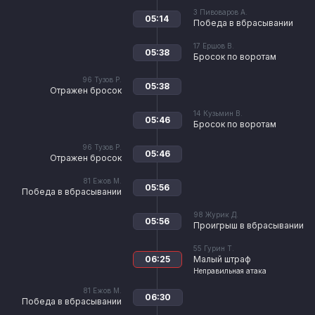
3
Пивоваров А.
05:14
Победа в вбрасывании
17
Ершов В.
05:38
Бросок по воротам
96
Тузов Р.
05:38
Отражен бросок
14
Кузьмин В.
05:46
Бросок по воротам
96
Тузов Р.
05:46
Отражен бросок
81
Ежов М.
05:56
Победа в вбрасывании
98
Журик Д.
05:56
Проигрыш в вбрасывании
55
Гурин Т.
06:25
Малый штраф
Неправильная атака
81
Ежов М.
06:30
Победа в вбрасывании