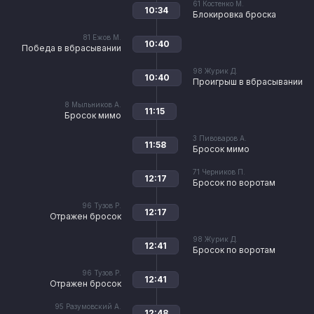
61
Костенко М.
10:34
Блокировка броска
81
Ежов М.
10:40
Победа в вбрасывании
98
Журик Д.
10:40
Проигрыш в вбрасывании
8
Мыльников А.
11:15
Бросок мимо
3
Пивоваров А.
11:58
Бросок мимо
71
Черников П.
12:17
Бросок по воротам
96
Тузов Р.
12:17
Отражен бросок
98
Журик Д.
12:41
Бросок по воротам
96
Тузов Р.
12:41
Отражен бросок
95
Разумовский А.
12:48