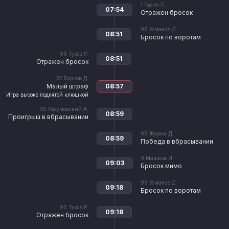
1
Разин П.
07:54
Отражен бросок
96
Усманов Д.
08:51
Бросок по воротам
96
Тузов Р.
08:51
Отражен бросок
32
Борков Д.
Малый штраф
08:57
Игра высоко поднятой клюшкой
95
Разумовский А.
08:59
Проигрыш в вбрасывании
98
Журик Д.
08:59
Победа в вбрасывании
9
Машков И.
09:03
Бросок мимо
96
Усманов Д.
09:18
Бросок по воротам
96
Тузов Р.
09:18
Отражен бросок