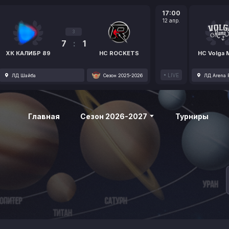
17:00
12 апр.
3
7
:
1
ХК КАЛИБР 89
HC ROCKETS
HC Volga
LIVE
ЛД Шайба
Сезон 2025-2026
ЛД Arena P
Главная
Сезон 2026-2027
Турниры