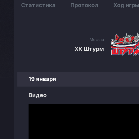
Статистика
Протокол
Ход игр
Москва
ХК Штурм
19 января
Видео