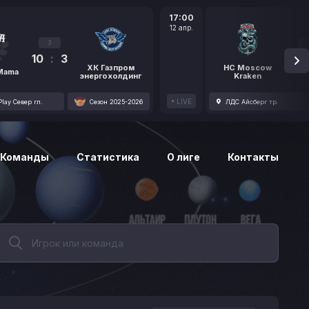
17:00
12 апр.
3
10
:
3
1
ХК Газпром
HC Moscow
 Mama
энергохолдинг
Kraken
LIVE
lay Север гл.
Сезон 2025-2026
ЛДС Айсберг тр.
Команды
Статистика
О лиге
Контакты