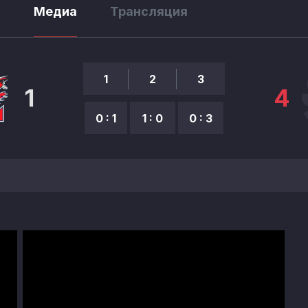
ы
Медиа
Трансляция
1
2
3
1
4
0 : 1
1 : 0
0 : 3