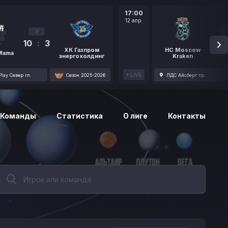
17:00
12 апр.
3
10
:
3
1
ХК Газпром
HC Moscow
 Mama
энергохолдинг
Kraken
LIVE
lay Север гл.
Сезон 2025-2026
ЛДС Айсберг тр.
Команды
Статистика
О лиге
Контакты