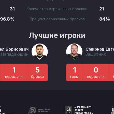
31
21
Количество отраженных бросков
96.8%
84%
Процент отраженных бросков
Лучшие игроки
ел Борисович
Смирнов Евг
Нападающий
Защитник
1
5
1
0
передачи
броски
голы
передачи