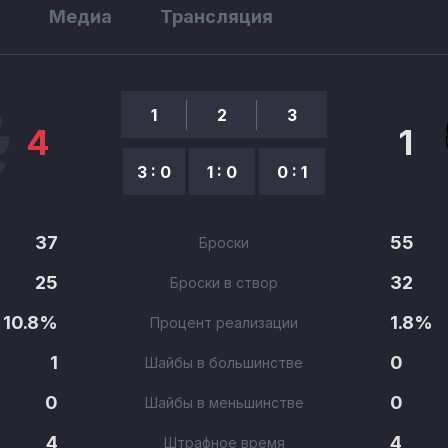
ы
Медиа
Трансляция
1
2
3
4
1
3 : 0
1 : 0
0 : 1
37
55
Броски
25
32
Броски в створ
10.8%
1.8%
Процент реализации
1
0
Шайбы в большинстве
0
0
Шайбы в меньшинстве
4
4
Штрафное время