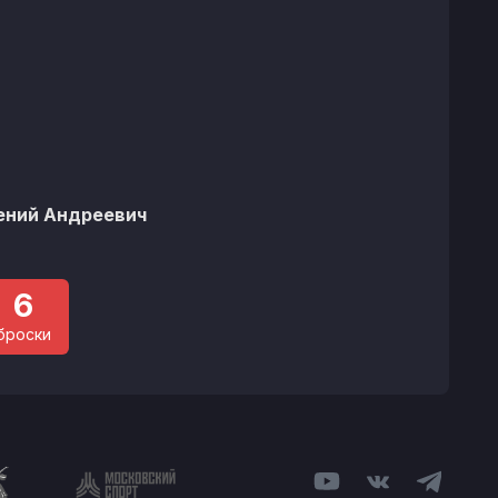
ений Андреевич
6
броски