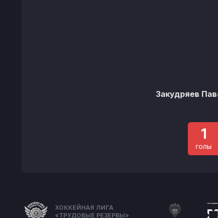
Закудряев Пав
1
голы
ХОККЕЙНАЯ ЛИГА
«ТРУДОВЫЕ РЕЗЕРВЫ»