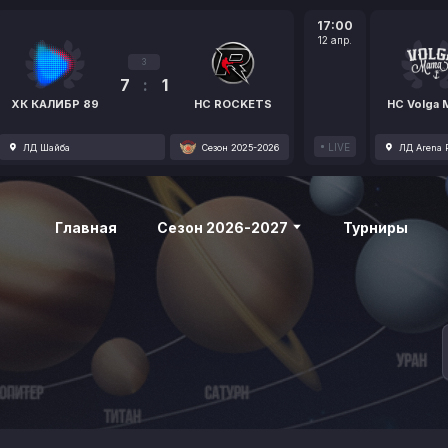
17:00
12 апр.
3
7
:
1
ХК КАЛИБР 89
HC ROCKETS
HC Volga
LIVE
ЛД Шайба
Сезон 2025-2026
ЛД Arena P
Главная
Сезон 2026-2027
Турниры