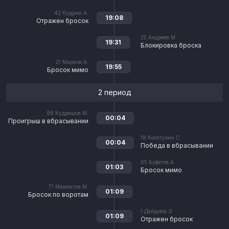
42
Кудрин А.
19:08
Отражен бросок
25
Андреев М.
19:31
Блокировка броска
21
Марков А.
19:55
Бросок мимо
2 период
88
Кудряшов М.
00:04
Проигрыш в вбрасывании
18
Колотухин С.
00:04
Победа в вбрасывании
65
Буфетов А.
01:03
Бросок мимо
71
Мамонтов М.
01:09
Бросок по воротам
1
Дайдиев Э.
01:09
Отражен бросок