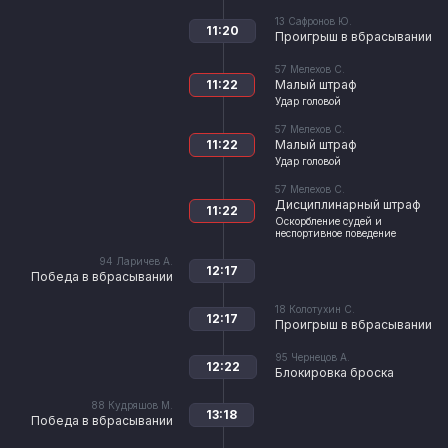
13
Сафронов Ю.
11:20
Проигрыш в вбрасывании
57
Мелехов С.
11:22
Малый штраф
Удар головой
57
Мелехов С.
11:22
Малый штраф
Удар головой
57
Мелехов С.
Дисциплинарный штраф
11:22
Оскорбление судей и
неспортивное поведение
94
Ларичев А.
12:17
Победа в вбрасывании
18
Колотухин С.
12:17
Проигрыш в вбрасывании
95
Чернецов А.
12:22
Блокировка броска
88
Кудряшов М.
13:18
Победа в вбрасывании