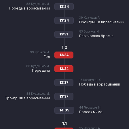
88
Кудряшов М.
13:24
Победа в вбрасывании
39
Кузнецов А.
13:24
Проигрыш в вбрасывании
83
Борунов И.
13:31
Блокировка броска
1:0
99
Гуськов И.
13:34
Гол
88
Кудряшов М.
13:34
Передача
18
Колотухин С.
13:37
Победа в вбрасывании
88
Кудряшов М.
13:37
Проигрыш в вбрасывании
44
Черкасов Н.
14:05
Бросок мимо
1:1
95
Чернецов А.