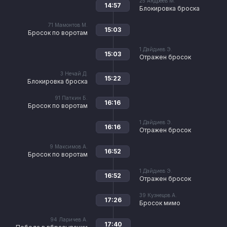
25
Андреев М.
14:57
Блокировка броска
71
Мамонтов М.
15:03
Бросок по воротам
1
Дайдиев Э.
15:03
Отражен бросок
3
Нечай Д.
15:22
Блокировка броска
91
Паткин Б.
16:16
Бросок по воротам
1
Дайдиев Э.
16:16
Отражен бросок
9
Максимов А.
16:52
Бросок по воротам
1
Дайдиев Э.
16:52
Отражен бросок
39
Кузнецов А.
17:26
Бросок мимо
94
Ларичев А.
17:40