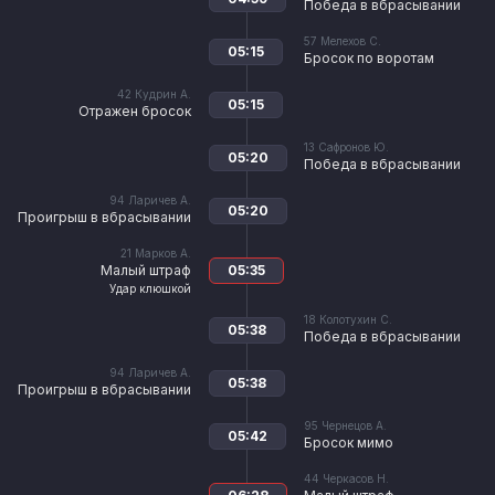
Победа в вбрасывании
57
Мелехов С.
05:15
Бросок по воротам
42
Кудрин А.
05:15
Отражен бросок
13
Сафронов Ю.
05:20
Победа в вбрасывании
94
Ларичев А.
05:20
Проигрыш в вбрасывании
21
Марков А.
Малый штраф
05:35
Удар клюшкой
18
Колотухин С.
05:38
Победа в вбрасывании
94
Ларичев А.
05:38
Проигрыш в вбрасывании
95
Чернецов А.
05:42
Бросок мимо
44
Черкасов Н.