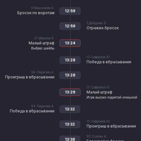
9
Максимов А.
12:59
Бросок по воротам
1
Дайдиев Э.
12:59
Отражен бросок
21
Марков А.
Малый штраф
13:24
Выброс шайбы
13
Сафронов Ю.
13:28
Победа в вбрасывании
94
Ларичев А.
13:28
Проигрыш в вбрасывании
13
Сафронов Ю.
13:29
Малый штраф
Игра высоко поднятой клюшкой
94
Ларичев А.
13:32
Победа в вбрасывании
13
Сафронов Ю.
13:32
Проигрыш в вбрасывании
92
Осепян А.
13:38