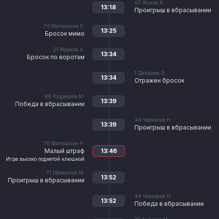
67
Жуков А.
13:18
Проигрыш в вбрасывании
70
Матюшкин Р.
13:25
Бросок мимо
21
Марков А.
13:34
Бросок по воротам
1
Дайдиев Э.
13:34
Отражен бросок
88
Кудряшов М.
13:39
Победа в вбрасывании
44
Черкасов Н.
13:39
Проигрыш в вбрасывании
70
Матюшкин Р.
Малый штраф
13:46
Игра высоко поднятой клюшкой
71
Мамонтов М.
13:52
Проигрыш в вбрасывании
44
Черкасов Н.
13:52
Победа в вбрасывании