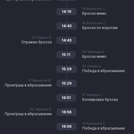
18
Колотухин С.
14:19
Бросок мимо
18
Колотухин С.
14:43
Бросок по воротам
42
Кудрин А.
14:43
Отражен бросок
95
Чернецов А.
15:11
Бросок мимо
92
Осепян А.
15:29
Победа в вбрасывании
71
Мамонтов М.
15:29
Проигрыш в вбрасывании
57
Мелехов С.
16:51
Блокировка броска
94
Ларичев А.
16:56
Проигрыш в вбрасывании
18
Колотухин С.
16:56
Победа в вбрасывании