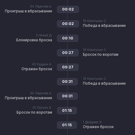
94
Ларичев А.
00:02
Проигрыш в вбрасывании
18
Колотухин С.
00:02
Победа в вбрасывании
3
Нечай Д.
00:10
Блокировка броска
18
Колотухин С.
00:27
Бросок по воротам
42
Кудрин А.
00:27
Отражен бросок
18
Колотухин С.
00:31
Победа в вбрасывании
94
Ларичев А.
00:31
Проигрыш в вбрасывании
91
Паткин Б.
01:15
Бросок по воротам
1
Дайдиев Э.
01:15
Отражен бросок