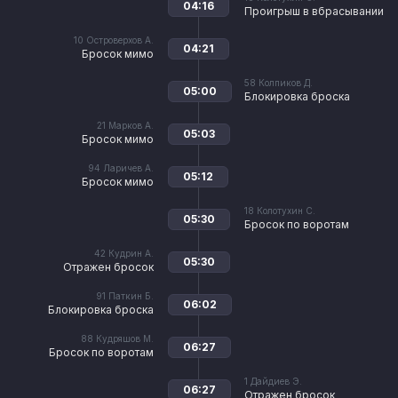
04:16
Проигрыш в вбрасывании
10
Островерхов А.
04:21
Бросок мимо
58
Колпиков Д.
05:00
Блокировка броска
21
Марков А.
05:03
Бросок мимо
94
Ларичев А.
05:12
Бросок мимо
18
Колотухин С.
05:30
Бросок по воротам
42
Кудрин А.
05:30
Отражен бросок
91
Паткин Б.
06:02
Блокировка броска
88
Кудряшов М.
06:27
Бросок по воротам
1
Дайдиев Э.
06:27
Отражен бросок