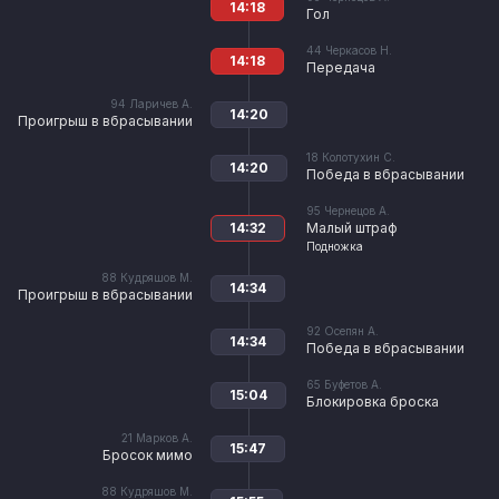
14:18
Гол
44
Черкасов Н.
14:18
Передача
94
Ларичев А.
14:20
Проигрыш в вбрасывании
18
Колотухин С.
14:20
Победа в вбрасывании
95
Чернецов А.
14:32
Малый штраф
Подножка
88
Кудряшов М.
14:34
Проигрыш в вбрасывании
92
Осепян А.
14:34
Победа в вбрасывании
65
Буфетов А.
15:04
Блокировка броска
21
Марков А.
15:47
Бросок мимо
88
Кудряшов М.