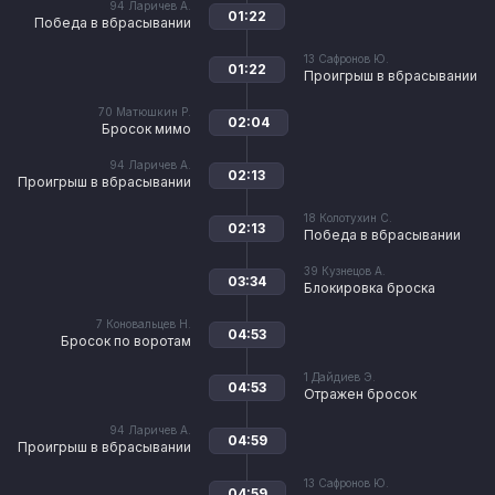
94
Ларичев А.
01:22
Победа в вбрасывании
13
Сафронов Ю.
01:22
Проигрыш в вбрасывании
70
Матюшкин Р.
02:04
Бросок мимо
94
Ларичев А.
02:13
Проигрыш в вбрасывании
18
Колотухин С.
02:13
Победа в вбрасывании
39
Кузнецов А.
03:34
Блокировка броска
7
Коновальцев Н.
04:53
Бросок по воротам
1
Дайдиев Э.
04:53
Отражен бросок
94
Ларичев А.
04:59
Проигрыш в вбрасывании
13
Сафронов Ю.
04:59