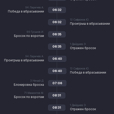
94
Ларичев А.
06:32
Победа в вбрасывании
13
Сафронов Ю.
06:32
Проигрыш в вбрасывании
99
Гуськов И.
06:35
Бросок по воротам
1
Дайдиев Э.
06:35
Отражен бросок
94
Ларичев А.
06:40
Проигрыш в вбрасывании
13
Сафронов Ю.
06:40
Победа в вбрасывании
3
Нечай Д.
07:06
Блокировка броска
71
Мамонтов М.
08:31
Бросок по воротам
1
Дайдиев Э.
08:31
Отражен бросок