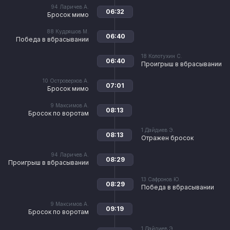
94
Ларичев А.
06:32
Бросок мимо
88
Кудряшов М.
06:40
Победа в вбрасывании
18
Колотухин С.
06:40
Проигрыш в вбрасывании
10
Островерхов А.
07:01
Бросок мимо
9
Максимов А.
08:13
Бросок по воротам
1
Дайдиев Э.
08:13
Отражен бросок
94
Ларичев А.
08:29
Проигрыш в вбрасывании
13
Сафронов Ю.
08:29
Победа в вбрасывании
9
Максимов А.
09:19
Бросок по воротам
1
Дайдиев Э.