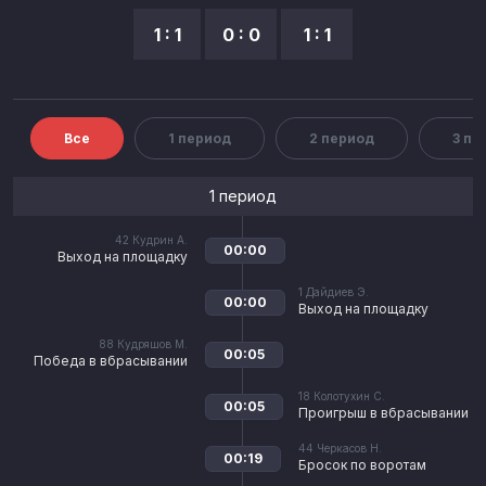
1 : 1
0 : 0
1 : 1
Все
1 период
2 период
3 пе
1 период
42
Кудрин А.
00:00
Выход на площадку
1
Дайдиев Э.
00:00
Выход на площадку
88
Кудряшов М.
00:05
Победа в вбрасывании
18
Колотухин С.
00:05
Проигрыш в вбрасывании
44
Черкасов Н.
00:19
Бросок по воротам