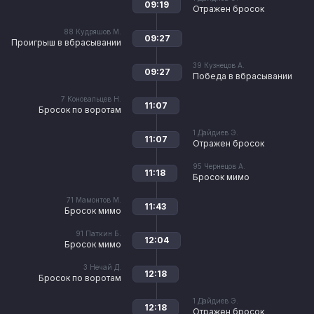
09:19
Отражен бросок
88
Кудряшов М.
09:27
Проигрыш в вбрасывании
39
Кузнецов А.
09:27
Победа в вбрасывании
7
Коновальцев Н.
11:07
Бросок по воротам
1
Дайдиев Э.
11:07
Отражен бросок
95
Чернецов А.
11:18
Бросок мимо
71
Мамонтов М.
11:43
Бросок мимо
91
Паткин Б.
12:04
Бросок мимо
3
Нечай Д.
12:18
Бросок по воротам
1
Дайдиев Э.
12:18
Отражен бросок