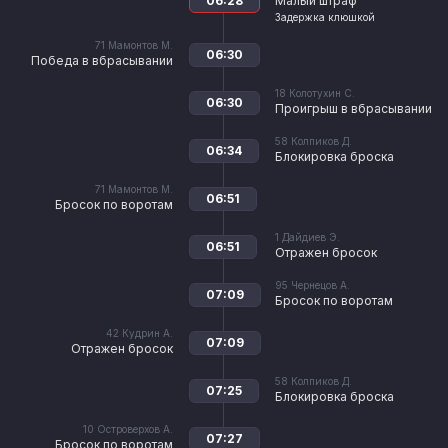
06:28
Малый штраф
Задержка клюшкой
71
Мамонтов М.
06:30
Победа в вбрасывании
18
Колотухин С.
06:30
Проигрыш в вбрасывании
58
Колпиков Д.
06:34
Блокировка броска
71
Мамонтов М.
06:51
Бросок по воротам
1
Дайдиев Э.
06:51
Отражен бросок
95
Чернецов А.
07:09
Бросок по воротам
42
Кудрин А.
07:09
Отражен бросок
58
Колпиков Д.
07:25
Блокировка броска
10
Островерхов А.
07:27
Бросок по воротам