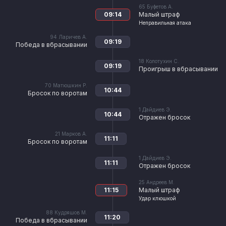
65
Буфетов А.
09:14
Малый штраф
Неправильная атака
94
Ларичев А.
09:19
Победа в вбрасывании
18
Колотухин С.
09:19
Проигрыш в вбрасывании
70
Матюшкин Р.
10:44
Бросок по воротам
1
Дайдиев Э.
10:44
Отражен бросок
21
Марков А.
11:11
Бросок по воротам
1
Дайдиев Э.
11:11
Отражен бросок
25
Андреев М.
11:15
Малый штраф
Удар клюшкой
88
Кудряшов М.
11:20
Победа в вбрасывании