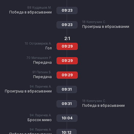
88
Кудряшов М.
09:23
Победа в вбрасывании
18
Колотухин С.
09:23
Проигрыш в вбрасывании
2:1
10
Островерхов А.
09:29
Гол
70
Матюшкин Р.
09:29
Передача
91
Паткин Б.
09:29
Передача
94
Ларичев А.
09:31
Проигрыш в вбрасывании
18
Колотухин С.
09:31
Победа в вбрасывании
94
Ларичев А.
10:04
Бросок мимо
94
Ларичев А.
10:12