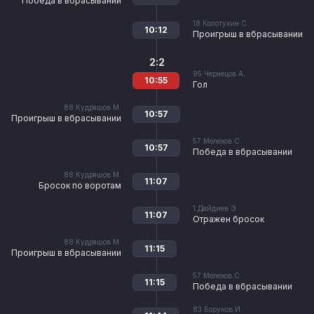
Победа в вбрасывании
18
Колотухин С.
10:12
Проигрыш в вбрасывании
2:2
95
Чернецов А.
10:55
Гол
88
Кудряшов М.
10:57
Проигрыш в вбрасывании
57
Мелехов С.
10:57
Победа в вбрасывании
88
Кудряшов М.
11:07
Бросок по воротам
1
Дайдиев Э.
11:07
Отражен бросок
88
Кудряшов М.
11:15
Проигрыш в вбрасывании
57
Мелехов С.
11:15
Победа в вбрасывании
83
Борунов И.