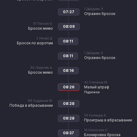
1
Дайдиев Э.
07:27
Отражен бросок
91
Паткин Б.
08:09
Бросок мимо
3
Нечай Д.
08:11
Бросок по воротам
1
Дайдиев Э.
08:11
Отражен бросок
94
Ларичев А.
08:16
Бросок мимо
42
Степанов М.
08:26
Малый штраф
Подножка
88
Кудряшов М.
08:28
Победа в вбрасывании
39
Кузнецов А.
08:28
Проигрыш в вбрасывании
18
Колотухин С.
08:37
Блокировка броска