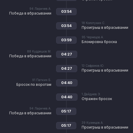
94
Ларичев А.
03:54
Победа в вбрасывании
18
Колотухин С.
03:54
Проигрыш в вбрасывании
95
Чернецов А.
03:59
Блокировка броска
88
Кудряшов М.
04:27
Победа в вбрасывании
13
Сафронов Ю.
04:27
Проигрыш в вбрасывании
91
Паткин Б.
04:40
Бросок по воротам
1
Дайдиев Э.
04:40
Отражен бросок
94
Ларичев А.
05:17
Победа в вбрасывании
39
Кузнецов А.
05:17
Проигрыш в вбрасывании