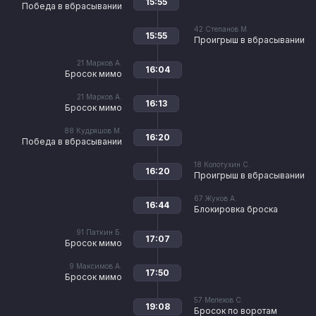
15:55
Победа в вбрасывании
42
Степанов М.
15:55
Проигрыш в вбрасывании
21
Марков А.
16:04
Бросок мимо
21
Марков А.
16:13
Бросок мимо
88
Кудряшов М.
16:20
Победа в вбрасывании
18
Колотухин С.
16:20
Проигрыш в вбрасывании
67
Жуков А.
16:44
Блокировка броска
91
Паткин Б.
17:07
Бросок мимо
9
Максимов А.
17:50
Бросок мимо
57
Мелехов С.
19:08
Бросок по воротам