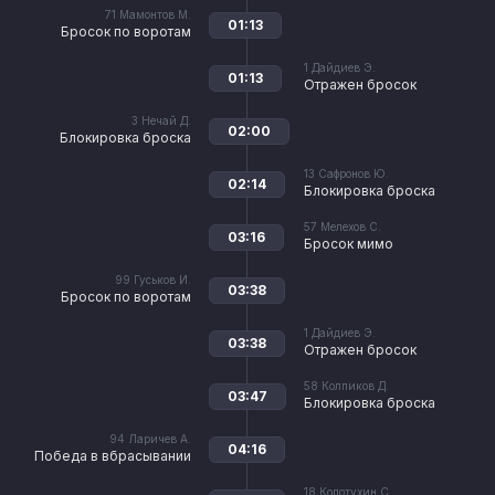
71
Мамонтов М.
01:13
Бросок по воротам
1
Дайдиев Э.
01:13
Отражен бросок
3
Нечай Д.
02:00
Блокировка броска
13
Сафронов Ю.
02:14
Блокировка броска
57
Мелехов С.
03:16
Бросок мимо
99
Гуськов И.
03:38
Бросок по воротам
1
Дайдиев Э.
03:38
Отражен бросок
58
Колпиков Д.
03:47
Блокировка броска
94
Ларичев А.
04:16
Победа в вбрасывании
18
Колотухин С.