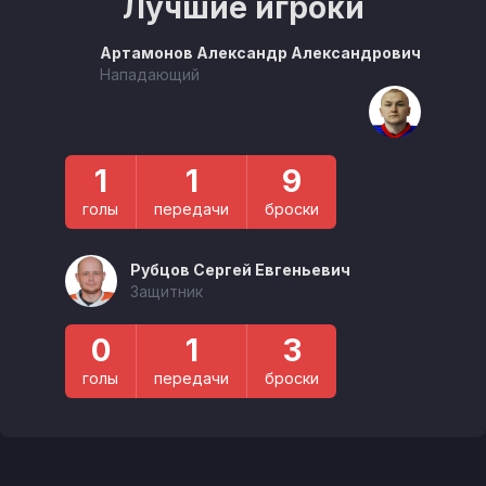
Лучшие игроки
Артамонов Александр Александрович
Нападающий
1
1
9
голы
передачи
броски
Рубцов Сергей Евгеньевич
Защитник
0
1
3
голы
передачи
броски