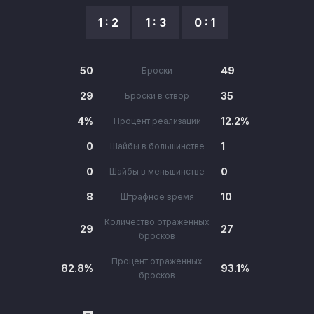
1 : 2
1 : 3
0 : 1
50
49
Броски
29
35
Броски в створ
4%
12.2%
Процент реализации
0
1
Шайбы в большинстве
0
0
Шайбы в меньшинстве
8
10
Штрафное время
Количество отраженных
29
27
бросков
Процент отраженных
82.8%
93.1%
бросков