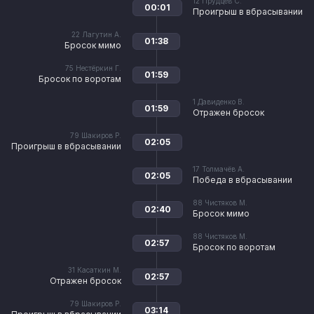
12
Прудцев С.
00:01
Проигрыш в вбрасывании
22
Лагутин А.
01:38
Бросок мимо
75
Нестёркин Г.
01:59
Бросок по воротам
1
Давиденко В.
01:59
Отражен бросок
79
Шакиров Р.
02:05
Проигрыш в вбрасывании
17
Толмачёв А.
02:05
Победа в вбрасывании
88
Чистяков М.
02:40
Бросок мимо
88
Чистяков М.
02:57
Бросок по воротам
31
Касаткин М.
02:57
Отражен бросок
79
Шакиров Р.
03:14