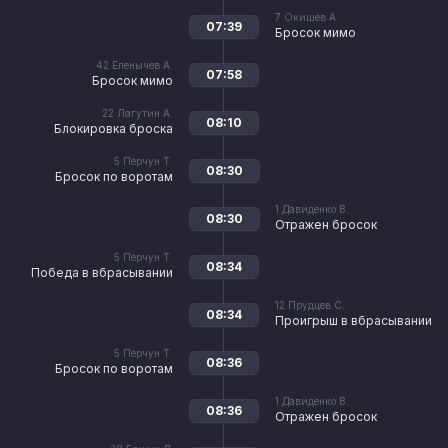
7
Окишев А.
07:39
Бросок мимо
42
Еленычев А.
07:58
Бросок мимо
22
Лагутин А.
08:10
Блокировка броска
5
Перчун Т.
08:30
Бросок по воротам
1
Давиденко В.
08:30
Отражен бросок
5
Перчун Т.
08:34
Победа в вбрасывании
12
Прудцев С.
08:34
Проигрыш в вбрасывании
5
Перчун Т.
08:36
Бросок по воротам
1
Давиденко В.
08:36
Отражен бросок