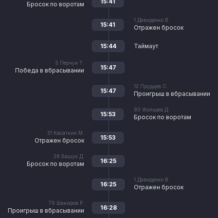
15:41
Бросок по воротам
1
Давиденко В.
15:41
Отражен бросок
15:44
Таймаут
5
Перчун Т.
15:47
Победа в вбрасывании
12
Прудцев С.
15:47
Проигрыш в вбрасывании
80
Усольцев Д.
15:53
Бросок по воротам
31
Касаткин М.
15:53
Отражен бросок
38
Башук Д.
16:25
Бросок по воротам
1
Давиденко В.
16:25
Отражен бросок
79
Шакиров Р.
16:28
Проигрыш в вбрасывании