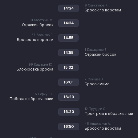
9
Свистунов К.
14:34
Бросок по воротам
31
Касаткин М.
14:34
Отражен бросок
87
Басыров Р.
14:55
Бросок по воротам
1
Давиденко В.
14:55
Отражен бросок
99
Кашерин Ю.
15:32
Блокировка броска
7
Окишев А.
16:01
Бросок мимо
5
Перчун Т.
16:20
Победа в вбрасывании
12
Прудцев С.
16:20
Проигрыш в вбрасывании
48
Андрианов А.
16:50
Бросок по воротам