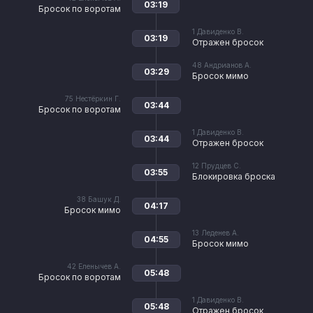
03:19
Бросок по воротам
1
Давиденко В.
03:19
Отражен бросок
48
Андрианов А.
03:29
Бросок мимо
75
Нестёркин Г.
03:44
Бросок по воротам
1
Давиденко В.
03:44
Отражен бросок
12
Прудцев С.
03:55
Блокировка броска
38
Башук Д.
04:17
Бросок мимо
13
Леденев А.
04:55
Бросок мимо
42
Еленычев А.
05:48
Бросок по воротам
1
Давиденко В.
05:48
Отражен бросок