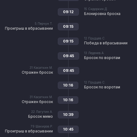
15
Сидоркин Д.
09:12
Блокировка броска
5
Перчун Т.
09:15
Проигрыш в вбрасывании
12
Прудцев С.
09:15
Победа в вбрасывании
13
Леденев А.
09:45
Бросок по воротам
31
Касаткин М.
09:45
Отражен бросок
12
Прудцев С.
10:16
Бросок по воротам
31
Касаткин М.
10:16
Отражен бросок
22
Лагутин А.
10:39
Бросок мимо
79
Шакиров Р.
10:45
Проигрыш в вбрасывании