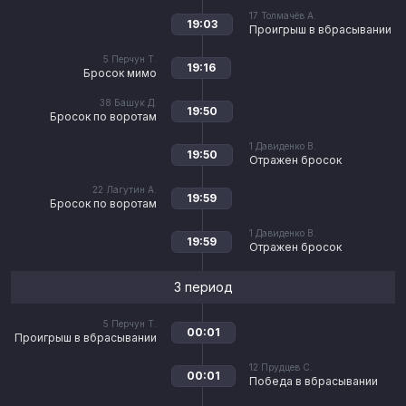
17
Толмачёв А.
19:03
Проигрыш в вбрасывании
5
Перчун Т.
19:16
Бросок мимо
38
Башук Д.
19:50
Бросок по воротам
1
Давиденко В.
19:50
Отражен бросок
22
Лагутин А.
19:59
Бросок по воротам
1
Давиденко В.
19:59
Отражен бросок
3 период
5
Перчун Т.
00:01
Проигрыш в вбрасывании
12
Прудцев С.
00:01
Победа в вбрасывании