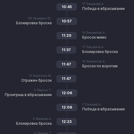
17
Толмачёв А.
10:45
Победа в вбрасывании
99
Кашерин Ю.
10:57
Блокировка броска
14
Бексеитов А.
11:20
Бросок мимо
77
Беспалов А.
11:37
Блокировка броска
14
Бексеитов А.
11:47
Бросок по воротам
31
Касаткин М.
11:47
Отражен бросок
5
Перчун Т.
12:06
Проигрыш в вбрасывании
7
Окишев А.
12:06
Победа в вбрасывании
4
Мазепов А.
12:23
Блокировка броска
5
Перчун Т.