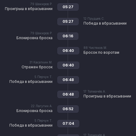
79
Шакиров Р.
05:27
Проигрыш в вбрасывании
12
Прудцев С.
05:27
Победа в вбрасывании
79
Шакиров Р.
06:16
Блокировка броска
88
Чистяков М.
06:40
Бросок по воротам
31
Касаткин М.
06:40
Отражен бросок
5
Перчун Т.
06:48
Победа в вбрасывании
17
Толмачёв А.
06:48
Проигрыш в вбрасывании
22
Лагутин А.
06:52
Блокировка броска
5
Перчун Т.
07:04
Победа в вбрасывании
17
Толмачёв А.