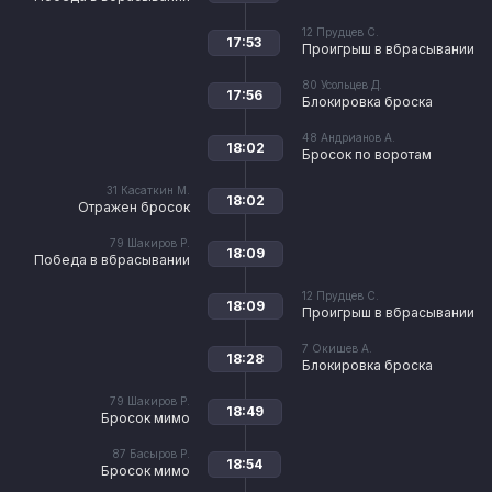
12
Прудцев С.
17:53
Проигрыш в вбрасывании
80
Усольцев Д.
17:56
Блокировка броска
48
Андрианов А.
18:02
Бросок по воротам
31
Касаткин М.
18:02
Отражен бросок
79
Шакиров Р.
18:09
Победа в вбрасывании
12
Прудцев С.
18:09
Проигрыш в вбрасывании
7
Окишев А.
18:28
Блокировка броска
79
Шакиров Р.
18:49
Бросок мимо
87
Басыров Р.
18:54
Бросок мимо