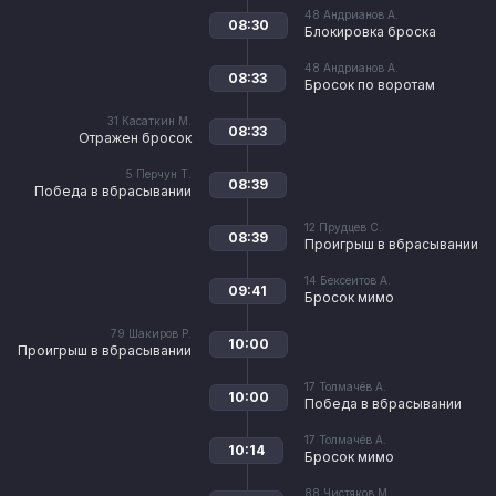
48
Андрианов А.
08:30
Блокировка броска
48
Андрианов А.
08:33
Бросок по воротам
31
Касаткин М.
08:33
Отражен бросок
5
Перчун Т.
08:39
Победа в вбрасывании
12
Прудцев С.
08:39
Проигрыш в вбрасывании
14
Бексеитов А.
09:41
Бросок мимо
79
Шакиров Р.
10:00
Проигрыш в вбрасывании
17
Толмачёв А.
10:00
Победа в вбрасывании
17
Толмачёв А.
10:14
Бросок мимо
88
Чистяков М.