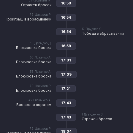
31
Касаткин М.
16:50
Отражен бросок
79
Шакиров Р.
16:54
Проигрыш в вбрасывании
12
Прудцев С.
16:54
Победа в вбрасывании
19
Давыдов Д.
16:59
Блокировка броска
55
Ложечко А.
17:01
Блокировка броска
55
Ложечко А.
17:09
Блокировка броска
79
Шакиров Р.
17:21
Блокировка броска
42
Еленычев А.
17:43
Бросок по воротам
1
Давиденко В.
17:43
Отражен бросок
79
Шакиров Р.
18:04