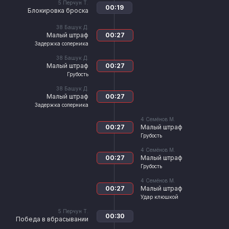
5
Перчун Т.
00:19
Блокировка броска
38
Башук Д.
Малый штраф
00:27
Задержка соперника
38
Башук Д.
Малый штраф
00:27
Грубость
38
Башук Д.
Малый штраф
00:27
Задержка соперника
4
Семёнов М.
00:27
Малый штраф
Грубость
4
Семёнов М.
00:27
Малый штраф
Грубость
4
Семёнов М.
00:27
Малый штраф
Удар клюшкой
5
Перчун Т.
00:30
Победа в вбрасывании