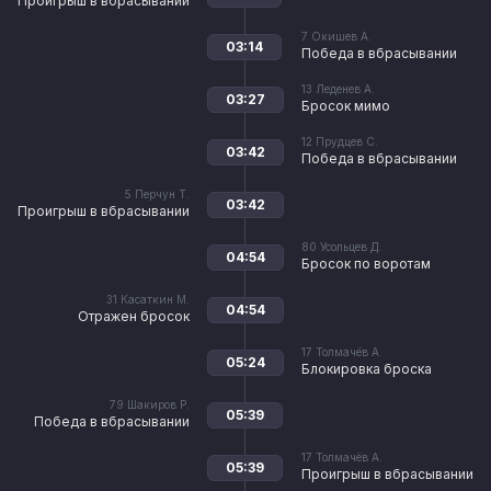
Проигрыш в вбрасывании
7
Окишев А.
03:14
Победа в вбрасывании
13
Леденев А.
03:27
Бросок мимо
12
Прудцев С.
03:42
Победа в вбрасывании
5
Перчун Т.
03:42
Проигрыш в вбрасывании
80
Усольцев Д.
04:54
Бросок по воротам
31
Касаткин М.
04:54
Отражен бросок
17
Толмачёв А.
05:24
Блокировка броска
79
Шакиров Р.
05:39
Победа в вбрасывании
17
Толмачёв А.
05:39
Проигрыш в вбрасывании