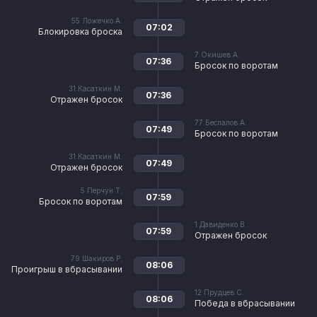
55
Ложечко А.
07:02
Блокировка броска
7
Окишев А.
07:36
Бросок по воротам
31
Касаткин М.
07:36
Отражен бросок
77
Беспалов А.
07:49
Бросок по воротам
31
Касаткин М.
07:49
Отражен бросок
5
Перчун Т.
07:59
Бросок по воротам
1
Давиденко В.
07:59
Отражен бросок
79
Шакиров Р.
08:06
Проигрыш в вбрасывании
12
Прудцев С.
08:06
Победа в вбрасывании