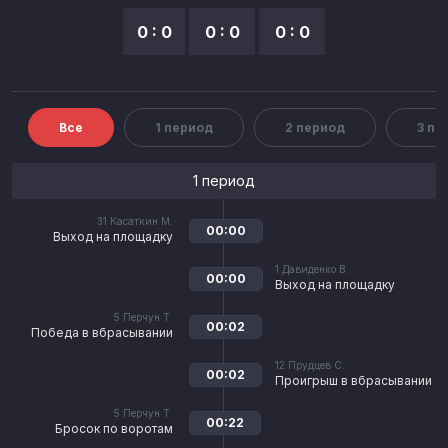
0 : 0
0 : 0
0 : 0
Все
1 период
2 период
3 пе
1 период
31
Касаткин М.
00:00
Выход на площадку
1
Давиденко В.
00:00
Выход на площадку
5
Перчун Т.
00:02
Победа в вбрасывании
12
Прудцев С.
00:02
Проигрыш в вбрасывании
5
Перчун Т.
00:22
Бросок по воротам