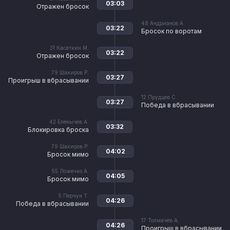
03:03
Отражен бросок
48
Андрианов А.
03:22
Бросок по воротам
31
Касаткин М.
03:22
Отражен бросок
79
Шакиров Р.
03:27
Проигрыш в вбрасывании
12
Прудцев С.
03:27
Победа в вбрасывании
42
Еленычев А.
03:32
Блокировка броска
79
Шакиров Р.
04:02
Бросок мимо
55
Ложечко А.
04:05
Бросок мимо
5
Перчун Т.
04:26
Победа в вбрасывании
17
Толмачёв А.
04:26
Проигрыш в вбрасывании