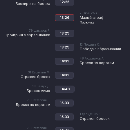
12:25
Блокировка броска
7
Окишев А.
13:26
Малый штраф
Подножка
79
Шакиров Р.
13:29
Проигрыш в вбрасывании
12
Прудцев С.
13:29
Победа в вбрасывании
48
Андрианов А.
14:31
Бросок по воротам
31
Касаткин М.
14:31
Отражен бросок
38
Башук Д.
14:48
Бросок мимо
75
Нестёркин Г.
15:33
Бросок по воротам
1
Давиденко В.
15:33
Отражен бросок
75
Нестёркин Г.