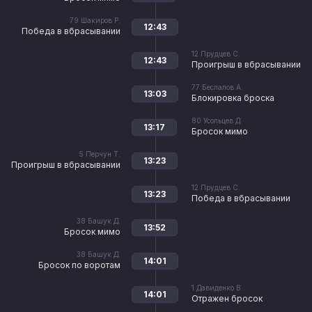
79
Шакиров Р.
12:43
Победа в вбрасывании
12
Прудцев С.
12:43
Проигрыш в вбрасывании
77
Беспалов А.
13:03
Блокировка броска
80
Усольцев Д.
13:17
Бросок мимо
5
Перчун Т.
13:23
Проигрыш в вбрасывании
12
Прудцев С.
13:23
Победа в вбрасывании
38
Башук Д.
13:52
Бросок мимо
38
Башук Д.
14:01
Бросок по воротам
1
Давиденко В.
14:01
Отражен бросок