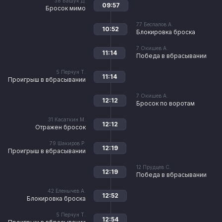
38
Башук Д.
09:57
Бросок мимо
77
Беспалов А.
10:52
Блокировка броска
7
Окишев А.
11:14
Победа в вбрасывании
5
Перчун Т.
11:14
Проигрыш в вбрасывании
7
Окишев А.
12:12
Бросок по воротам
31
Касаткин М.
12:12
Отражен бросок
79
Шакиров Р.
12:19
Проигрыш в вбрасывании
12
Прудцев С.
12:19
Победа в вбрасывании
42
Еленычев А.
12:52
Блокировка броска
5
Перчун Т.
12:54