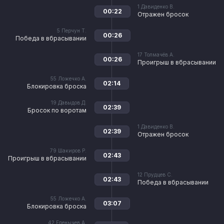
1
Давиденко В.
00:22
Отражен бросок
5
Перчун Т.
00:26
Победа в вбрасывании
17
Толмачёв А.
00:26
Проигрыш в вбрасывании
55
Ложечко А.
02:14
Блокировка броска
19
Давыдов Д.
02:39
Бросок по воротам
1
Давиденко В.
02:39
Отражен бросок
79
Шакиров Р.
02:43
Проигрыш в вбрасывании
12
Прудцев С.
02:43
Победа в вбрасывании
55
Ложечко А.
03:07
Блокировка броска
42
Еленычев А.