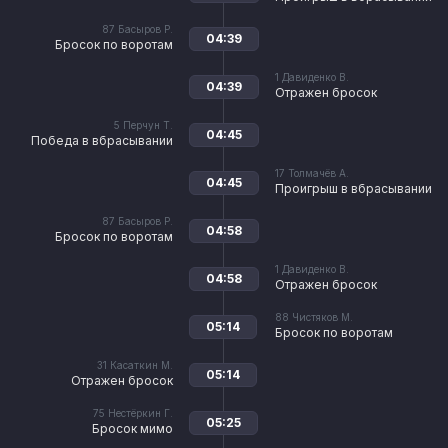
87
Басыров Р.
04:39
Бросок по воротам
1
Давиденко В.
04:39
Отражен бросок
5
Перчун Т.
04:45
Победа в вбрасывании
17
Толмачёв А.
04:45
Проигрыш в вбрасывании
87
Басыров Р.
04:58
Бросок по воротам
1
Давиденко В.
04:58
Отражен бросок
88
Чистяков М.
05:14
Бросок по воротам
31
Касаткин М.
05:14
Отражен бросок
75
Нестёркин Г.
05:25
Бросок мимо