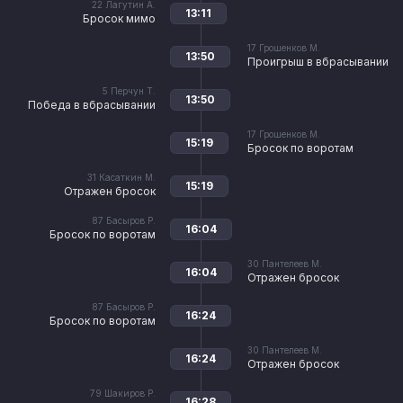
22
Лагутин А.
13:11
Бросок мимо
17
Грошенков М.
13:50
Проигрыш в вбрасывании
5
Перчун Т.
13:50
Победа в вбрасывании
17
Грошенков М.
15:19
Бросок по воротам
31
Касаткин М.
15:19
Отражен бросок
87
Басыров Р.
16:04
Бросок по воротам
30
Пантелеев М.
16:04
Отражен бросок
87
Басыров Р.
16:24
Бросок по воротам
30
Пантелеев М.
16:24
Отражен бросок
79
Шакиров Р.
16:28