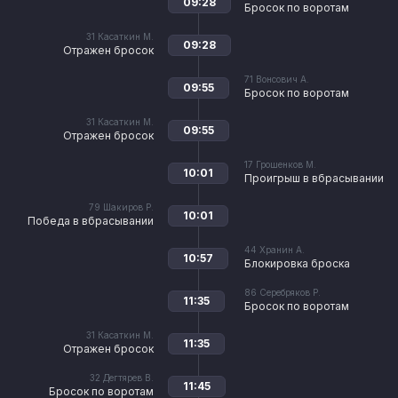
09:28
Бросок по воротам
31
Касаткин М.
09:28
Отражен бросок
71
Вонсович А.
09:55
Бросок по воротам
31
Касаткин М.
09:55
Отражен бросок
17
Грошенков М.
10:01
Проигрыш в вбрасывании
79
Шакиров Р.
10:01
Победа в вбрасывании
44
Хранин А.
10:57
Блокировка броска
86
Серебряков Р.
11:35
Бросок по воротам
31
Касаткин М.
11:35
Отражен бросок
32
Дегтярев В.
11:45
Бросок по воротам