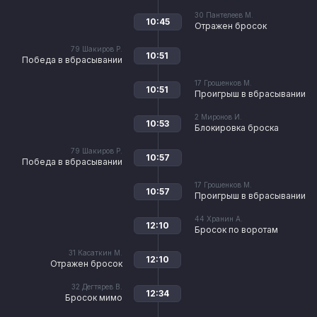
30
Пантелеев М.
10:45
Отражен бросок
79
Шакиров Р.
10:51
Победа в вбрасывании
17
Грошенков М.
10:51
Проигрыш в вбрасывании
2
Миронов И.
10:53
Блокировка броска
79
Шакиров Р.
10:57
Победа в вбрасывании
17
Грошенков М.
10:57
Проигрыш в вбрасывании
44
Хранин А.
12:10
Бросок по воротам
31
Касаткин М.
12:10
Отражен бросок
32
Дегтярев В.
12:34
Бросок мимо