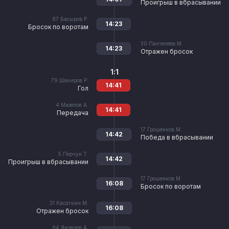
Проигрыш в вбрасывании
87
Басыров Р.
14:23
Бросок по воротам
30
Пантелеев М.
14:23
Отражен бросок
1:1
79
Шакиров Р.
14:41
Гол
4
Мазепов А.
14:41
Передача
17
Грошенков М.
14:42
Победа в вбрасывании
5
Перчун Т.
14:42
Проигрыш в вбрасывании
17
Грошенков М.
16:08
Бросок по воротам
31
Касаткин М.
16:08
Отражен бросок
94
Яковлев А.