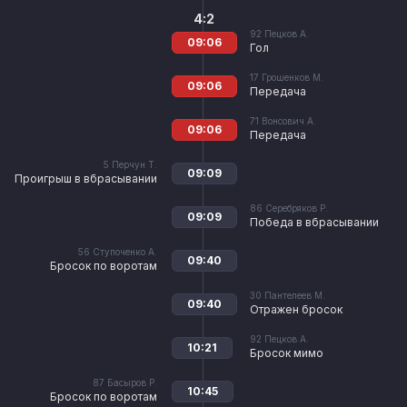
4:2
92
Пецков А.
09:06
Гол
17
Грошенков М.
09:06
Передача
71
Вонсович А.
09:06
Передача
5
Перчун Т.
09:09
Проигрыш в вбрасывании
86
Серебряков Р.
09:09
Победа в вбрасывании
56
Ступоченко А.
09:40
Бросок по воротам
30
Пантелеев М.
09:40
Отражен бросок
92
Пецков А.
10:21
Бросок мимо
87
Басыров Р.
10:45
Бросок по воротам