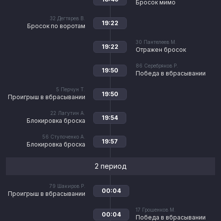
Бросок мимо
32
Дегтярев В.
19:22
Бросок по воротам
30
Пантелеев М.
19:22
Отражен бросок
86
Серебряков Р.
19:50
Победа в вбрасывании
5
Перчун Т.
19:50
Проигрыш в вбрасывании
22
Лагутин А.
19:54
Блокировка броска
56
Ступоченко А.
19:57
Блокировка броска
2 период
79
Шакиров Р.
00:04
Проигрыш в вбрасывании
17
Грошенков М.
00:04
Победа в вбрасывании