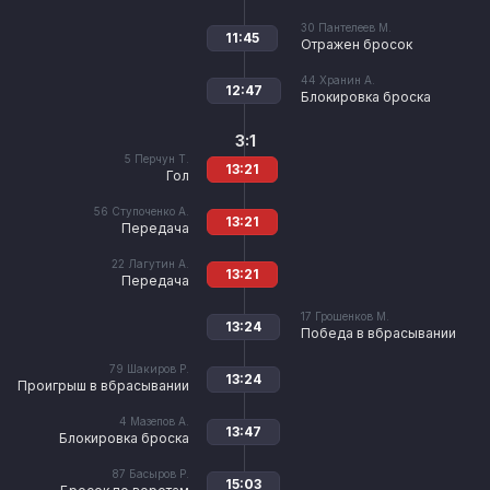
30
Пантелеев М.
11:45
Отражен бросок
44
Хранин А.
12:47
Блокировка броска
3:1
5
Перчун Т.
13:21
Гол
56
Ступоченко А.
13:21
Передача
22
Лагутин А.
13:21
Передача
17
Грошенков М.
13:24
Победа в вбрасывании
79
Шакиров Р.
13:24
Проигрыш в вбрасывании
4
Мазепов А.
13:47
Блокировка броска
87
Басыров Р.
15:03