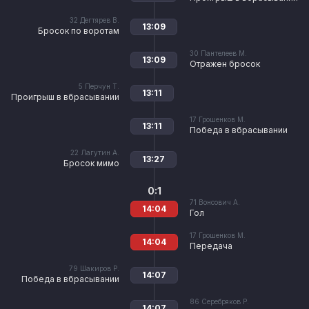
32
Дегтярев В.
13:09
Бросок по воротам
30
Пантелеев М.
13:09
Отражен бросок
5
Перчун Т.
13:11
Проигрыш в вбрасывании
17
Грошенков М.
13:11
Победа в вбрасывании
22
Лагутин А.
13:27
Бросок мимо
0:1
71
Вонсович А.
14:04
Гол
17
Грошенков М.
14:04
Передача
79
Шакиров Р.
14:07
Победа в вбрасывании
86
Серебряков Р.
14:07