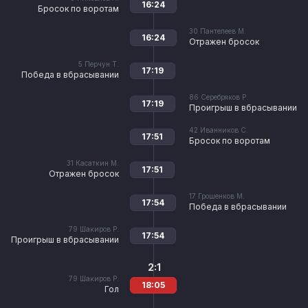
16:24
Бросок по воротам
30
Пантелеев М.
16:24
Отражен бросок
5
Перчун Т.
17:19
Победа в вбрасывании
86
Серебряков Р.
17:19
Проигрыш в вбрасывании
42
Иванников С.
17:51
Бросок по воротам
31
Касаткин М.
17:51
Отражен бросок
17
Грошенков М.
17:54
Победа в вбрасывании
79
Шакиров Р.
17:54
Проигрыш в вбрасывании
2:1
79
Шакиров Р.
18:05
Гол