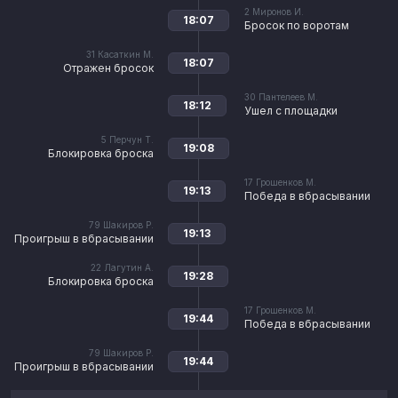
2
Миронов И.
18:07
Бросок по воротам
31
Касаткин М.
18:07
Отражен бросок
30
Пантелеев М.
18:12
Ушел с площадки
5
Перчун Т.
19:08
Блокировка броска
17
Грошенков М.
19:13
Победа в вбрасывании
79
Шакиров Р.
19:13
Проигрыш в вбрасывании
22
Лагутин А.
19:28
Блокировка броска
17
Грошенков М.
19:44
Победа в вбрасывании
79
Шакиров Р.
19:44
Проигрыш в вбрасывании