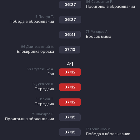
86
Серебряков Р.
06:27
Проигрыш в вбрасывании
5
Перчун Т.
06:27
Победа в вбрасывании
75
Макаров А.
06:41
Бросок мимо
96
Дмитриевский А.
07:13
Блокировка броска
4:1
56
Ступоченко А.
07:32
Гол
32
Дегтярев В.
07:32
Передача
5
Перчун Т.
07:32
Передача
79
Шакиров Р.
07:35
Проигрыш в вбрасывании
17
Грошенков М.
07:35
Победа в вбрасывании