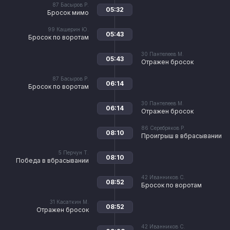
87
Басыров Р.
05:32
Бросок мимо
99
Кашерин Ю.
05:43
Бросок по воротам
30
Пантелеев М.
05:43
Отражен бросок
87
Басыров Р.
06:14
Бросок по воротам
30
Пантелеев М.
06:14
Отражен бросок
86
Серебряков Р.
08:10
Проигрыш в вбрасывании
5
Перчун Т.
08:10
Победа в вбрасывании
42
Иванников С.
08:52
Бросок по воротам
31
Касаткин М.
08:52
Отражен бросок
42
Иванников С.