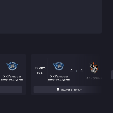
12 окт.
3
4
:
4
16:45
ХК Газпром
ХК Газпром
ХК Лучник
энергохолдинг
энергохолдинг
ЛД Arena Play Юг