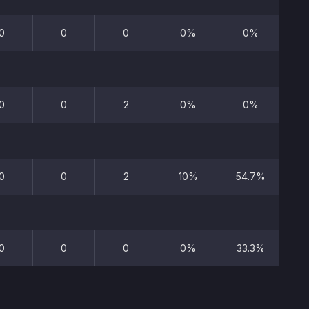
0
0
0
0%
0%
0
0
2
0%
0%
0
0
2
10%
54.7%
0
0
0
0%
33.3%