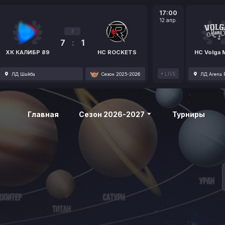
17:00
12 апр.
3
7
:
1
ХК КАЛИБР 89
HC ROCKETS
HC Volga
LIVE
ЛД Шайба
Сезон 2025-2026
ЛД Arena P
Главная
Сезон 2026-2027
Турниры