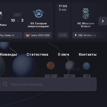
17:00
12 апр.
3
10
:
3
1
ХК Газпром
HC Moscow
 Mama
энергохолдинг
Kraken
LIVE
lay Север гл.
Сезон 2025-2026
ЛДС Айсберг тр.
Команды
Статистика
О лиге
Контакты