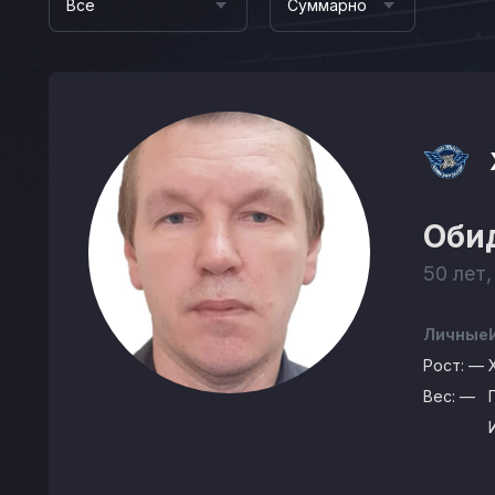
Все
Суммарно
Оби
50 лет,
Личные
Рост:
—
Вес:
—