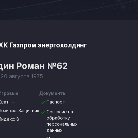
ХК Газпром энергохолдинг
дин Роман
№62
 20 августа 1975
Игровые
Документы
Хват:
—
Паспорт
Позиция:
Защитник
Согласие на
обработку
Индекс: 8
персональных
данных