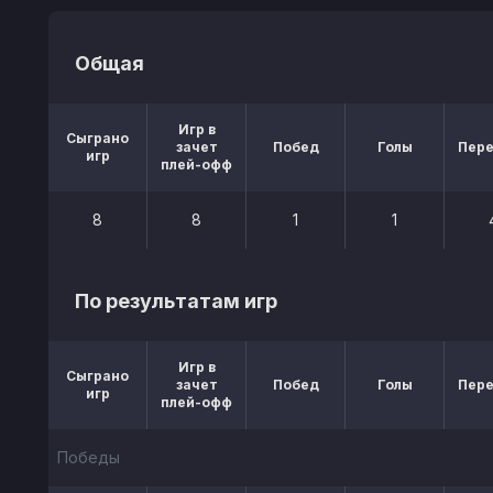
Общая
Игр в
Сыграно
зачет
Побед
Голы
Пер
игр
плей-офф
8
8
1
1
По результатам игр
Игр в
Сыграно
зачет
Побед
Голы
Пер
игр
плей-офф
Победы