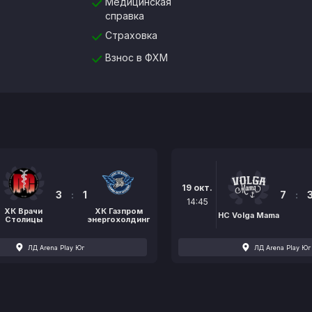
Медицинская
справка
Страховка
Взнос в ФХМ
19 окт.
3
:
1
7
:
14:45
ХК Врачи
ХК Газпром
HC Volga Mama
Столицы
энергохолдинг
ЛД Arena Play Юг
ЛД Arena Play Юг