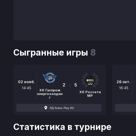
Сыгранные игры
8
02 нояб.
26 окт.
2
:
5
14:45
16:45
ХК Газпром
ХК Россети
энергохолдин
МР
г
ЛД Arena Play Юг
Статистика в турнире