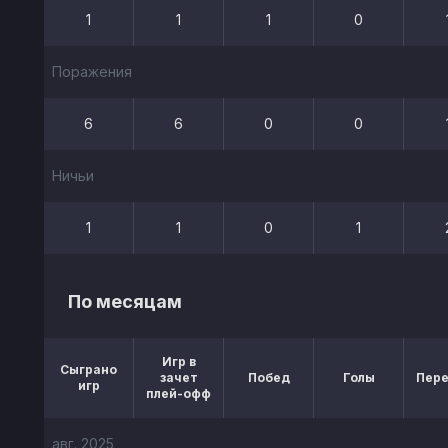
1
1
1
0
Поражения
6
6
0
0
Ничьи
1
1
0
1
По месяцам
Игр в
Сыграно
зачет
Побед
Голы
Пер
игр
плей-офф
авг. 2025