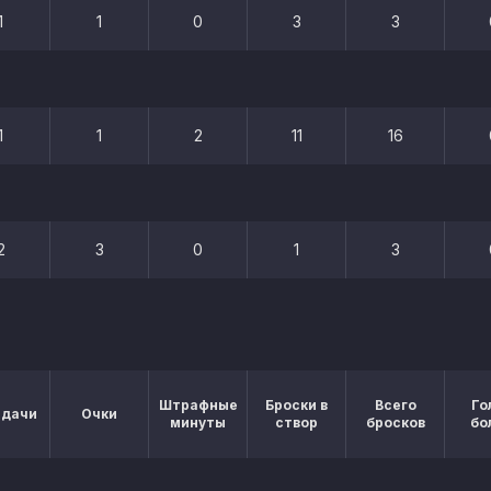
1
1
0
3
3
1
1
2
11
16
2
3
0
1
3
Штрафные
Броски в
Всего
Го
едачи
Очки
минуты
створ
бросков
бо