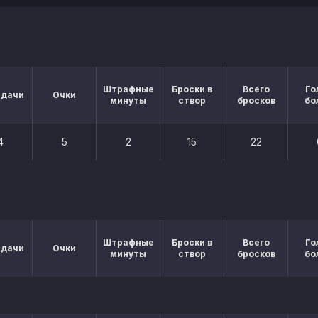
Штрафные
Броски в
Всего
Го
едачи
Очки
минуты
створ
бросков
бо
4
5
2
15
22
Штрафные
Броски в
Всего
Го
едачи
Очки
минуты
створ
бросков
бо