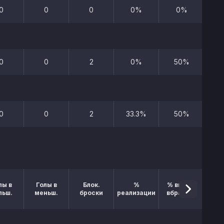
0
0
0
0%
0%
0
0
2
0%
50%
0
0
2
33.3%
50%
лы в
Голы в
Блок.
%
% выигр.
льш.
меньш.
броски
реализации
вбрасыв.