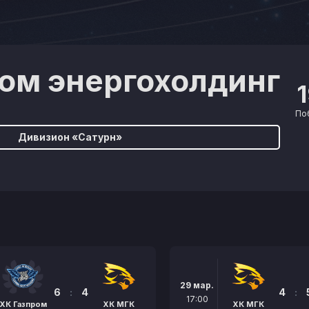
ом энергохолдинг
По
Дивизион «Сатурн»
29 мар.
6
:
4
4
:
17:00
ХК Газпром
ХК МГК
ХК МГК