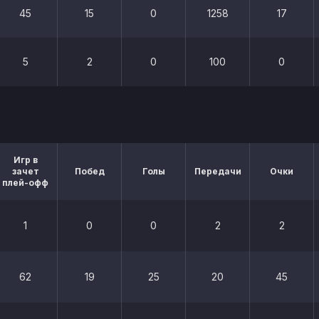
45
15
0
1258
17
5
2
0
100
0
Игр в
зачет
Побед
Голы
Передачи
Очки
плей-офф
1
0
0
2
2
62
19
25
20
45