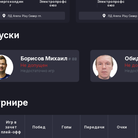
нергохолдин
Электропрофс
Электропрофс
г
оюз
оюз
ЛД Arena Play Север гл.
ЛД Arena Play Север 
уски
Борисов Михаил
Оби
# 88
Не допущен
Не д
Недостаточно игр
Недост
урнире
Игр в
зачет
Побед
Голы
Передачи
Очки
плей-офф