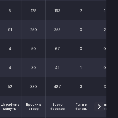
8
128
193
2
1
91
250
353
0
2
4
50
67
0
0
4
30
42
1
0
52
330
487
3
3
Штрафные
Броски в
Всего
Голы в
Голы в
минуты
створ
бросков
больш.
меньш.