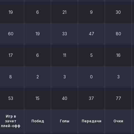
19
6
21
9
30
60
19
33
47
80
17
6
11
5
16
8
2
3
0
3
53
15
40
37
77
Игр в
зачет
Побед
Голы
Передачи
Очки
плей-офф