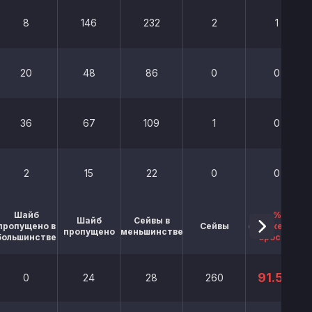
8
146
232
2
1
20
48
86
0
0
36
67
109
1
0
2
15
22
0
0
Шайб
%
Шайб
Сейвы в
пропущено в
Сейвы
отраженных
пропущено
меньшинстве
большинстве
бросков
91.5%
0
24
28
260