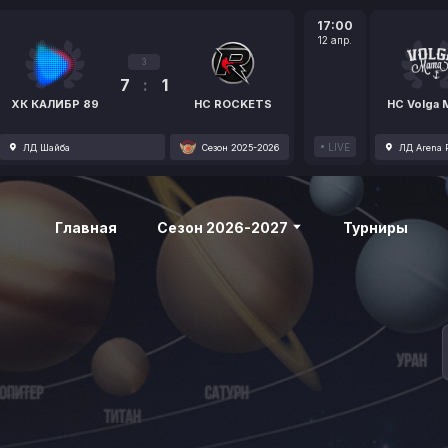
17:00
12 апр.
3
7
:
1
ХК КАЛИБР 89
HC ROCKETS
HC Volga
LIVE
ЛД Шайба
Сезон 2025-2026
ЛД Arena P
Главная
Сезон 2026-2027
Турниры