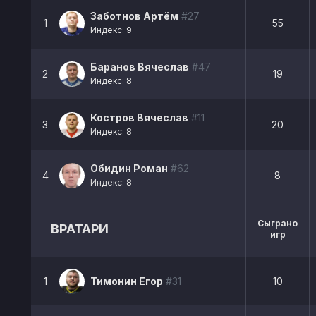
Заботнов Артём
#27
1
55
Индекс: 9
Баранов Вячеслав
#47
2
19
Индекс: 8
Костров Вячеслав
#11
3
20
Индекс: 8
Обидин Роман
#62
4
8
Индекс: 8
Сыграно
ВРАТАРИ
игр
1
Тимонин Егор
#31
10