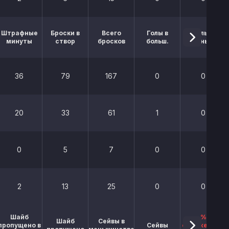
Штрафные
Броски в
Всего
Голы в
Голы в
минуты
створ
бросков
больш.
меньш.
36
79
167
0
0
20
33
61
1
0
0
5
7
0
0
2
13
25
0
0
Шайб
%
Шайб
Сейвы в
пропущено в
Сейвы
отраженных