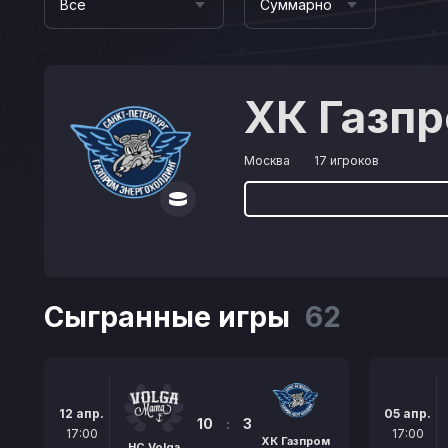
Все
Суммарно
ХК Газпр
Москва
17 игроков
Сыгранные игры
62
12 апр.
05 апр.
10
:
3
17:00
17:00
ХК Газпром
HC Volga