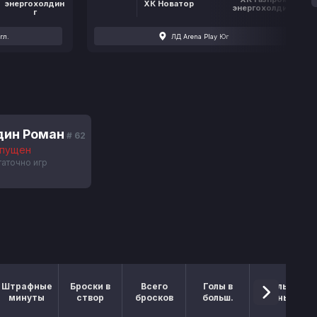
энергохолдин
ХК Новатор
энергохолдинг
г
гл.
ЛД Arena Play Юг
дин Роман
# 62
опущен
аточно игр
Штрафные
Броски в
Всего
Голы в
Голы в
минуты
створ
бросков
больш.
меньш.