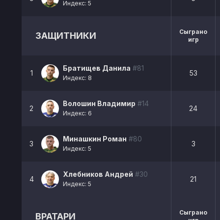
Индекс: 5
Сыграно
ЗАЩИТНИКИ
игр
Братищев Данила
#81
1
53
Индекс: 8
Волошин Владимир
#14
2
24
Индекс: 6
Минашкин Роман
#80
3
3
Индекс: 5
Хлебников Андрей
#30
4
21
Индекс: 5
Сыграно
ВРАТАРИ