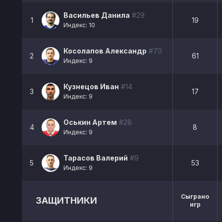
Васильев Данила
#29
1
19
Индекс: 10
Косолапов Александр
#70
2
61
Индекс: 9
Кузнецов Иван
#14
3
17
Индекс: 9
Оськин Артем
#28
4
8
Индекс: 9
Тарасов Валерий
#9
5
53
Индекс: 9
Сыграно
ЗАЩИТНИКИ
игр