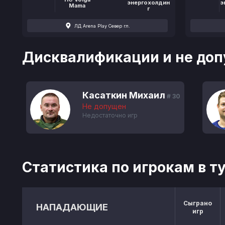
энергохолдин
э
Mama
г
ЛД Arena Play Север гл.
Дисквалификации и не доп
Касаткин Михаил
# 30
Не допущен
Недостаточно игр
Статистика по игрокам в т
Сыграно
НАПАДАЮЩИЕ
игр