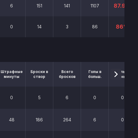
87.9%
6
151
141
1107
86%
0
14
3
86
Штрафные
Броски в
Всего
Голы в
Голы в
минуты
створ
бросков
больш.
меньш.
0
5
6
0
0
48
186
264
6
0