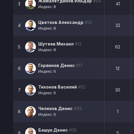
Жамалетдинов Ильдар
#94
3
41
Индекс: 8
Цветков Александр
#52
4
32
Индекс: 8
Шутеев Михаил
#13
5
62
Индекс: 8
Горяинов Денис
#17
6
12
Индекс: 6
Тихонов Василий
#52
7
30
Индекс: 6
Челеков Денис
#39
8
1
Индекс: 6
Башук Денис
#38
9
5