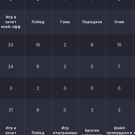
Игр в
зачет
Побед
Голы
Передачи
Очки
плей-офф
53
16
2
8
10
24
9
2
5
7
3
2
0
0
0
21
9
0
2
2
Игр в
Игр
Шайб
Броски
зачет
Побед
отыгранных
пропущено в