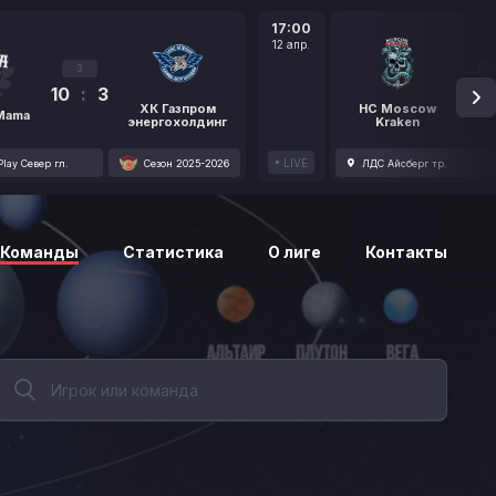
17:00
12 апр.
3
10
:
3
1
ХК Газпром
HC Moscow
 Mama
энергохолдинг
Kraken
LIVE
lay Север гл.
Сезон 2025-2026
ЛДС Айсберг тр.
Команды
Статистика
О лиге
Контакты