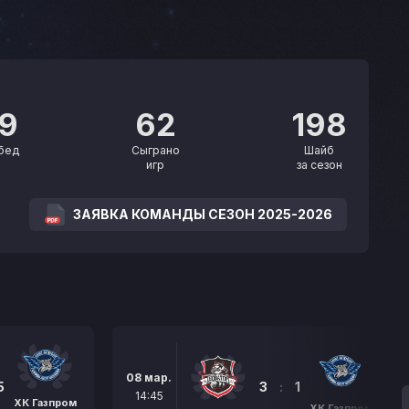
19
62
198
бед
Сыграно
Шайб
игр
за сезон
ЗАЯВКА КОМАНДЫ СЕЗОН 2025-2026
08 мар.
5
3
:
1
14:45
ХК Газпром
ХК Газпром