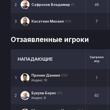
2
Сафронов Владимир
#1
46
3
Касаткин Михаил
#30
7
Отзаявленные игроки
Сыграно
НАПАДАЮЩИЕ
игр
Пронин Даниил
#96
1
1
Индекс: 10
Букуев Борис
#12
2
62
Индекс: 8