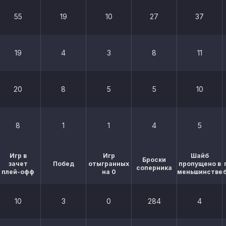
55
19
10
27
37
19
4
3
8
11
20
8
5
5
10
8
1
1
4
5
Игр в
Игр
Шайб
Броски
зачет
Побед
отыгранных
пропущено в
соперника
плей-офф
на 0
меньшинстве
10
3
0
284
4