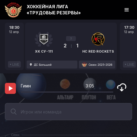
ХОККЕЙНАЯ ЛИГА
«ТРУДОВЫЕ РЕЗЕРВЫ»
18:30
17:30
12 апр.
12 апр.
3
2
:
1
ХК СУ-111
HC RED ROCKETS
LIVE
LIVE
ДС Большой
Сезон 2025-2026
Гимн
3:05
Сезон