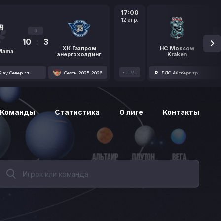
17:00
12 апр.
3
10
:
3
1
ХК Газпром
HC Moscow
 Mama
энергохолдинг
Kraken
LIVE
lay Север гл.
Сезон 2025-2026
ЛДС Айсберг тр.
Команды
Статистика
О лиге
Контакты