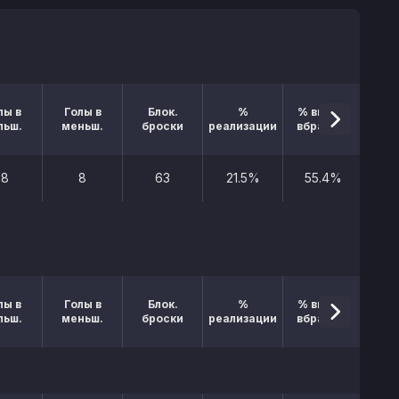
лы в
Голы в
Блок.
%
% выигр.
льш.
меньш.
броски
реализации
вбрасыв.
18
8
63
21.5%
55.4%
лы в
Голы в
Блок.
%
% выигр.
льш.
меньш.
броски
реализации
вбрасыв.