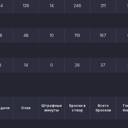
64
139
14
246
311
18
48
10
119
167
8
14
0
26
37
Штрафные
Броски в
Всего
Го
едачи
Очки
минуты
створ
бросков
бо