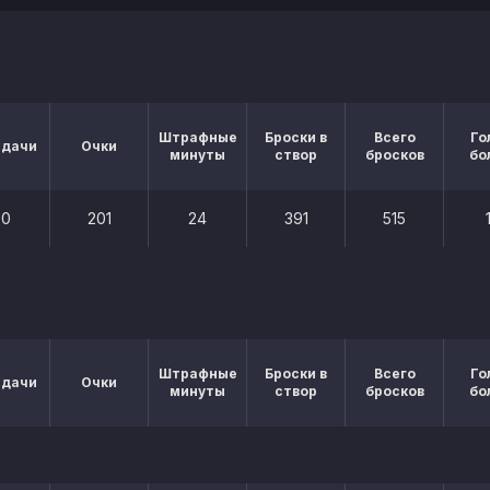
Штрафные
Броски в
Всего
Го
едачи
Очки
минуты
створ
бросков
бо
90
201
24
391
515
Штрафные
Броски в
Всего
Го
едачи
Очки
минуты
створ
бросков
бо