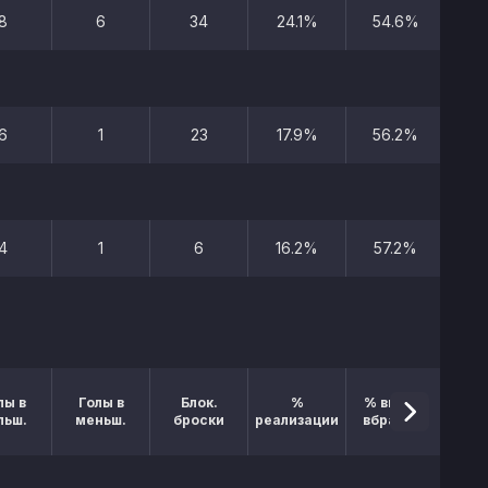
8
6
34
24.1%
54.6%
6
1
23
17.9%
56.2%
4
1
6
16.2%
57.2%
лы в
Голы в
Блок.
%
% выигр.
льш.
меньш.
броски
реализации
вбрасыв.