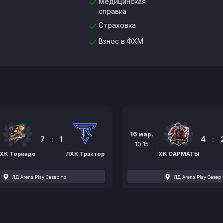
Медицинская
справка
Страховка
Взнос в ФХМ
16 мар.
7
:
1
4
:
10:15
ХК Торнадо
ЛХК Трактор
ХК САРМАТЫ
ЛД Arena Play Север тр.
ЛД Arena Play Север 