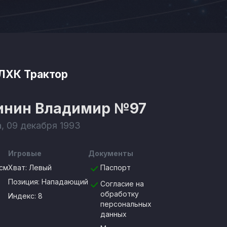
ЛХК Трактор
инин Владимир
№97
а, 09 декабря 1993
Игровые
Документы
см
Хват:
Левый
Паспорт
Позиция:
Нападающий
Согласие на
обработку
Индекс: 8
персональных
данных