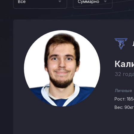
Все
Суммарно
Кал
32 год
Личные
Рост:
185
Вес:
90кг