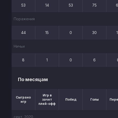
53
14
53
75
Поражения
44
15
0
30
Ничьи
8
1
0
6
По месяцам
Игр в
Сыграно
зачет
Побед
Голы
Пер
игр
плей-офф
сент. 2020