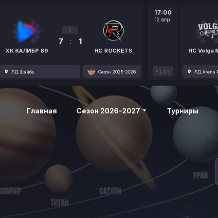
17:00
12 апр.
3
7
:
1
ХК КАЛИБР 89
HC ROCKETS
HC Volga
LIVE
ЛД Шайба
Сезон 2025-2026
ЛД Arena P
Главная
Сезон 2026-2027
Турниры