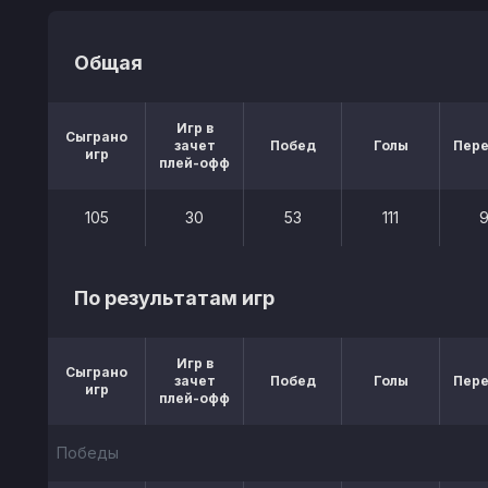
Общая
Игр в
Сыграно
зачет
Побед
Голы
Пер
игр
плей-офф
105
30
53
111
По результатам игр
Игр в
Сыграно
зачет
Побед
Голы
Пер
игр
плей-офф
Победы