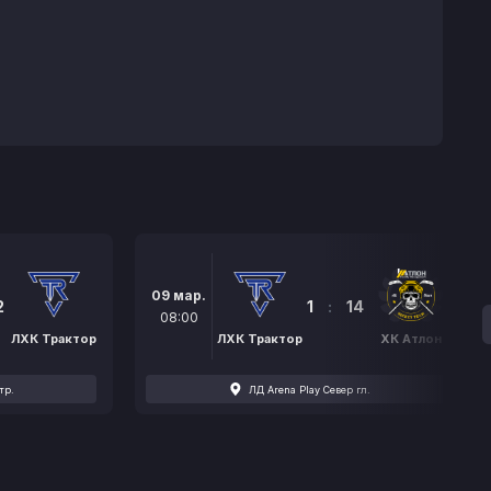
09 мар.
2
1
:
14
08:00
ЛХК Трактор
ЛХК Трактор
ХК Атлон
тр.
ЛД Arena Play Север гл.