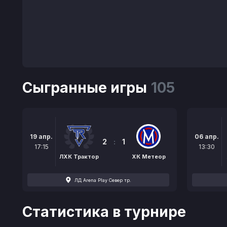
Сыгранные игры
105
19 апр.
06 апр.
2
:
1
17:15
13:30
ЛХК Трактор
ХК Метеор
ЛД Arena Play Север тр.
Статистика в турнире