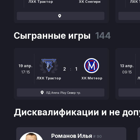
ЛХК Трактор
ХК Снегири
ЛХК 
Сыгранные игры
144
19 апр.
13 апр.
2
:
1
17:15
09:15
ЛХК Трактор
ХК Метеор
Л
ЛД Arena Play Север тр.
Дисквалификации и не доп
Романов Илья
# 90