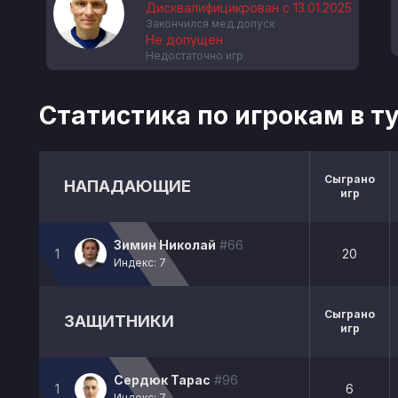
Дисквалифицикрован с 13.01.2025
Закончился мед.допуск
Не допущен
Недостаточно игр
Статистика по игрокам в т
Сыграно
НАПАДАЮЩИЕ
игр
Зимин Николай
#66
1
20
Индекс: 7
Сыграно
ЗАЩИТНИКИ
игр
Сердюк Тарас
#96
1
6
Индекс: 7