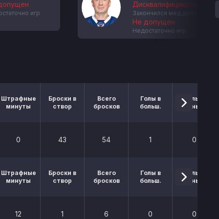
допущен
Дисквалифицикрован с 13
статочно игр
Закончился мед.допуск
Не допущен
Недостаточно игр
Штрафные
Броски в
Всего
Голы в
Голы в
минуты
створ
бросков
больш.
меньш.
0
43
54
1
0
Штрафные
Броски в
Всего
Голы в
Голы в
минуты
створ
бросков
больш.
меньш.
12
1
6
0
0