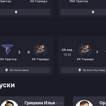
Трактор
ХК Торнадо
ЛХК Трактор
06 апр.
3
:
6
7
:
13:30
ХК Трактор
ХК Торнадо
ХК Торнадо
ЛД Чкалов Арена
ЛД Arena Play Север 
уски
Гришкин Илья
Ор
# 70