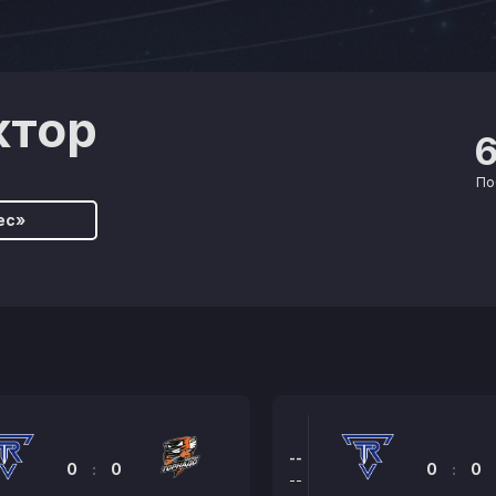
ктор
По
ес»
--
0
:
0
0
:
0
--