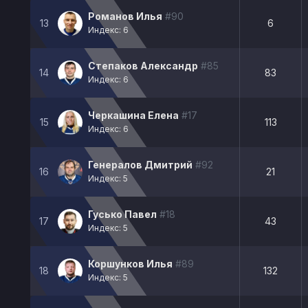
Романов Илья
#90
13
6
Индекс: 6
Степаков Александр
#85
14
83
Индекс: 6
Черкашина Елена
#17
15
113
Индекс: 6
Генералов Дмитрий
#92
16
21
Индекс: 5
Гусько Павел
#18
17
43
Индекс: 5
Коршунков Илья
#89
18
132
Индекс: 5