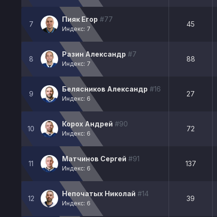
Пияк Егор
#77
7
45
Индекс: 7
Разин Александр
#7
8
88
Индекс: 7
Белясников Александр
#16
9
27
Индекс: 6
Корох Андрей
#90
10
72
Индекс: 6
Матчинов Сергей
#91
11
137
Индекс: 6
Непочатых Николай
#14
12
39
Индекс: 6