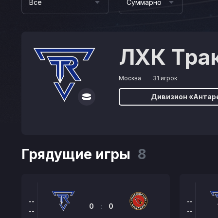
Все
Суммарно
ЛХК Тра
Москва
31 игрок
Дивизион «Антар
Грядущие игры
8
--
--
0
:
0
--
--