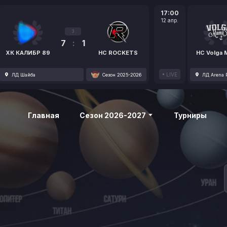
17:00
12 апр.
3
7
:
1
ХК КАЛИБР 89
HC ROCKETS
HC Volga
LIVE
ЛД Шайба
Сезон 2025-2026
ЛД Arena P
Главная
Сезон 2026-2027
Турниры