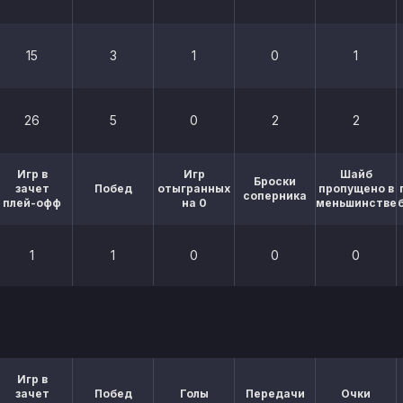
15
3
1
0
1
26
5
0
2
2
Игр в
Игр
Шайб
Броски
зачет
Побед
отыгранных
пропущено в
соперника
плей-офф
на 0
меньшинстве
1
1
0
0
0
Игр в
зачет
Побед
Голы
Передачи
Очки