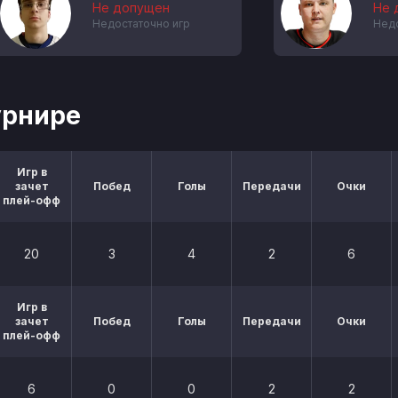
Не допущен
Не 
Недостаточно игр
Недо
урнире
Игр в
зачет
Побед
Голы
Передачи
Очки
плей-офф
20
3
4
2
6
Игр в
зачет
Побед
Голы
Передачи
Очки
плей-офф
6
0
0
2
2