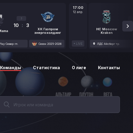
17:00
12 апр.
3
10
:
3
1
ХК Газпром
HC Moscow
 Mama
энергохолдинг
Kraken
LIVE
lay Север гл.
Сезон 2025-2026
ЛДС Айсберг тр.
Команды
Статистика
О лиге
Контакты