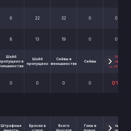
6
22
32
0
0
8
13
19
0
0
Шайб
%
Шайб
Сейвы в
пропущено в
Сейвы
отраженных
пропущено
меньшинстве
большинстве
бросков
0%
0
0
0
0
Штрафные
Броски в
Всего
Голы в
Голы в
минуты
створ
бросков
больш.
меньш.