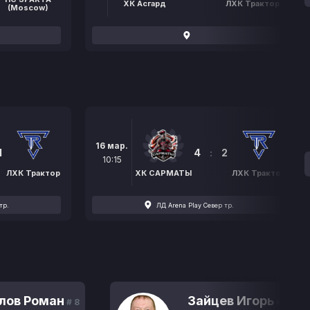
ХК Асгард
ЛХК Трактор
(Moscow)
16 мар.
1
4
:
2
10:15
ЛХК Трактор
ХК САРМАТЫ
ЛХК Трактор
тр.
ЛД Arena Play Север тр.
лов Роман
Зайцев Игорь
# 8
# 15