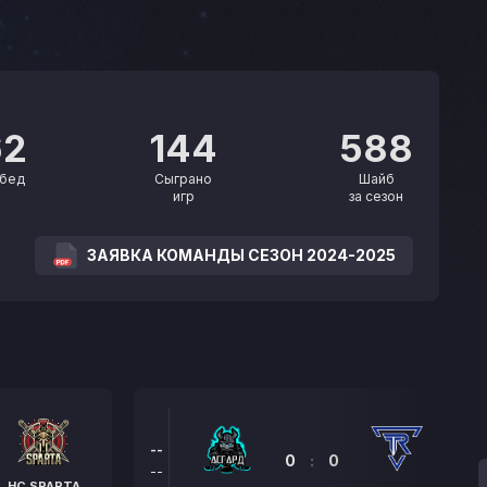
62
144
588
бед
Сыграно
Шайб
игр
за сезон
ЗАЯВКА КОМАНДЫ СЕЗОН 2024-2025
--
0
:
0
--
HC SPARTA