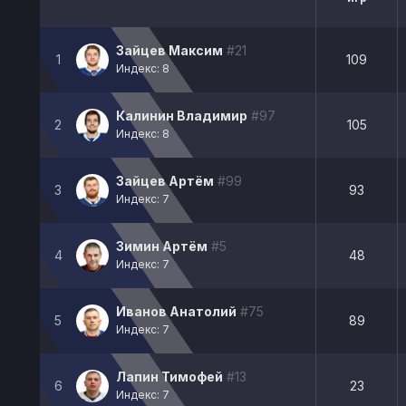
Зайцев Максим
#21
1
109
Индекс: 8
Калинин Владимир
#97
2
105
Индекс: 8
Зайцев Артём
#99
3
93
Индекс: 7
Зимин Артём
#5
4
48
Индекс: 7
Иванов Анатолий
#75
5
89
Индекс: 7
Лапин Тимофей
#13
6
23
Индекс: 7