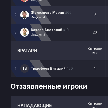
Железнова Мария
#66
2
15
Индекс: 4
Козлов Анатолий
#10
3
26
Индекс: 3
Сыграно
ВРАТАРИ
игр
1
ТВ
Тимофеев Виталий
#50
1
Отзаявленные игроки
Сыграно
НАПАДАЮЩИЕ
игр