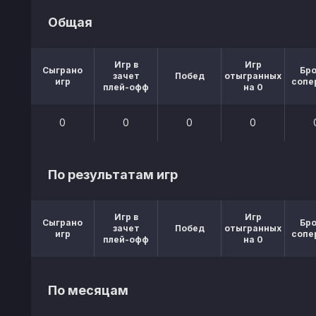
Общая
Игр в
Игр
Сыграно
Бр
зачет
Побед
отыгранных
игр
сопе
плей-офф
на 0
0
0
0
0
По результатам игр
Игр в
Игр
Сыграно
Бр
зачет
Побед
отыгранных
игр
сопе
плей-офф
на 0
По месяцам