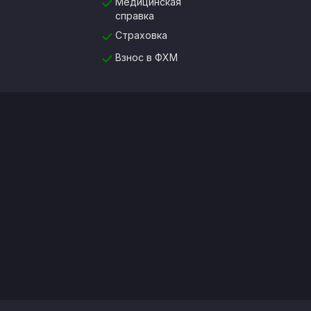
Медицинская
справка
Страховка
Взнос в ФХМ