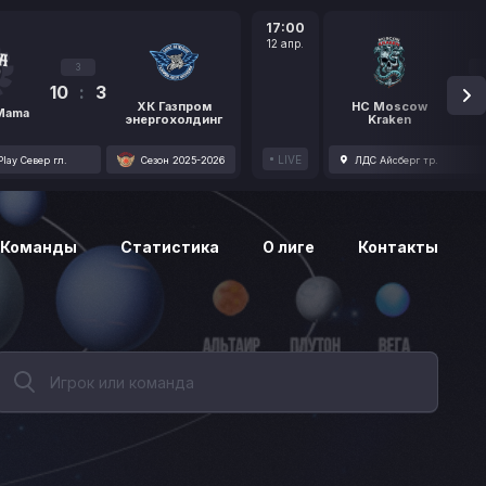
17:00
12 апр.
3
10
:
3
1
ХК Газпром
HC Moscow
 Mama
энергохолдинг
Kraken
LIVE
lay Север гл.
Сезон 2025-2026
ЛДС Айсберг тр.
Команды
Статистика
О лиге
Контакты