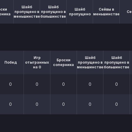
Шайб
Шайб
оски
Шайб
Сейвы в
пропущено в
пропущено в
Се
рника
пропущено
меньшинстве
меньшинстве
большинстве
Игр
Шайб
Шайб
Броски
Побед
отыгранных
пропущено в
пропущено в
соперника
на 0
меньшинстве
большинстве
0
0
0
0
0
0
0
0
0
0