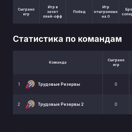
Игр в
Игр
Сыграно
Бр
зачет
Побед
отыгранных
игр
сопе
плей-офф
на 0
Статистика по командам
Сыграно
Команда
игр
1
Трудовые Резервы
0
2
Трудовые Резервы 2
0