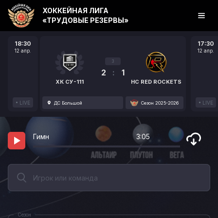
ХОККЕЙНАЯ ЛИГА
«ТРУДОВЫЕ РЕЗЕРВЫ»
18:30
17:30
12 апр.
12 апр.
3
2
:
1
ХК СУ-111
HC RED ROCKETS
LIVE
LIVE
ДС Большой
Сезон 2025-2026
Гимн
3:05
Сезон