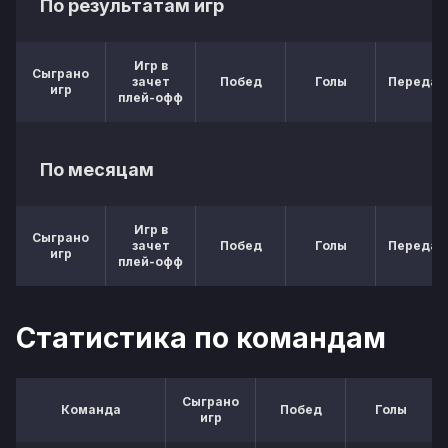
По результатам игр
Игр в
Сыграно
зачет
Побед
Голы
Передач
игр
плей-офф
По месяцам
Игр в
Сыграно
зачет
Побед
Голы
Передач
игр
плей-офф
Статистика по командам
Сыграно
Команда
Побед
Голы
игр