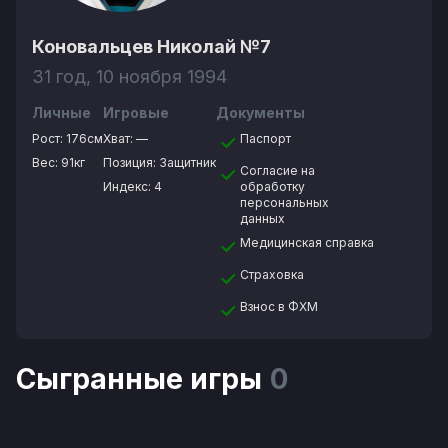
Коновальцев Николай
№7
31 год, 10 ноября 1994
Личные
Игровые
Документы
Рост:
176см
Хват:
—
Паспорт
Вес:
91кг
Позиция:
Защитник
Согласие на
Индекс: 4
обработку
персональных
данных
Медицинская справка
Страховка
Взнос в ФХМ
Сыгранные игры
0