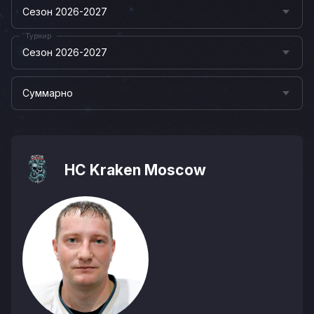
Сезон 2026-2027
Турнир
Сезон 2026-2027
Суммарно
HC Kraken Moscow