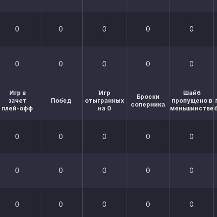
0
0
0
0
0
0
0
0
0
0
Игр в
Игр
Шайб
Броски
зачет
Побед
отыгранных
пропущено в
соперника
плей-офф
на 0
меньшинстве
0
0
0
0
0
0
0
0
0
0
0
0
0
0
0