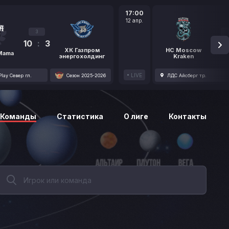
17:00
12 апр.
3
10
:
3
1
ХК Газпром
HC Moscow
 Mama
энергохолдинг
Kraken
LIVE
lay Север гл.
Сезон 2025-2026
ЛДС Айсберг тр.
Команды
Статистика
О лиге
Контакты