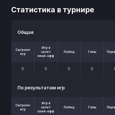
Статистика в турнире
Общая
Игр в
Сыграно
зачет
Побед
Голы
Пер
игр
плей-офф
0
0
0
0
По результатам игр
Игр в
Сыграно
зачет
Побед
Голы
Пер
игр
плей-офф