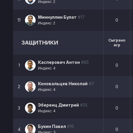
Индекс: 2
Миннуллин Булат
#17
11
0
Индекс: 2
Сыграно
ЗАЩИТНИКИ
игр
Касперович Антон
#65
1
0
Индекс: 4
Коновальцев Николай
#7
2
0
Индекс: 4
Эберенц Дмитрий
#25
3
0
Индекс: 4
Букин Павел
#16
4
0
Индекс: 3