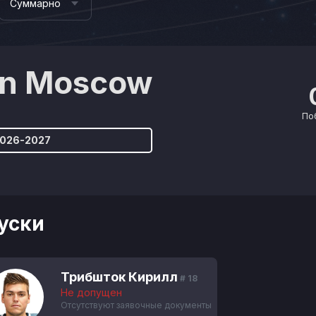
Суммарно
en Moscow
По
2026-2027
уски
Трибшток Кирилл
# 18
Не допущен
Отсутствуют заявочные документы