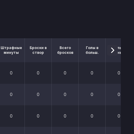
Штрафные
Броски в
Всего
Голы в
Голы в
минуты
створ
бросков
больш.
меньш.
0
0
0
0
0
0
0
0
0
0
0
0
0
0
0