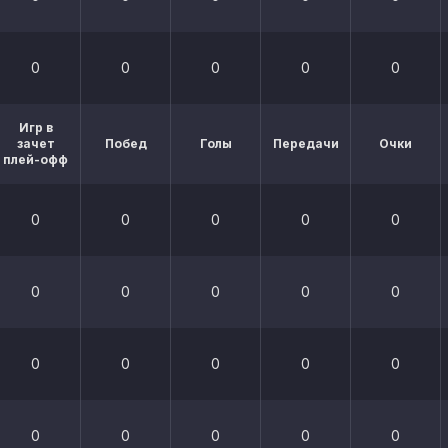
0
0
0
0
0
Игр в
зачет
Побед
Голы
Передачи
Очки
плей-офф
0
0
0
0
0
0
0
0
0
0
0
0
0
0
0
0
0
0
0
0