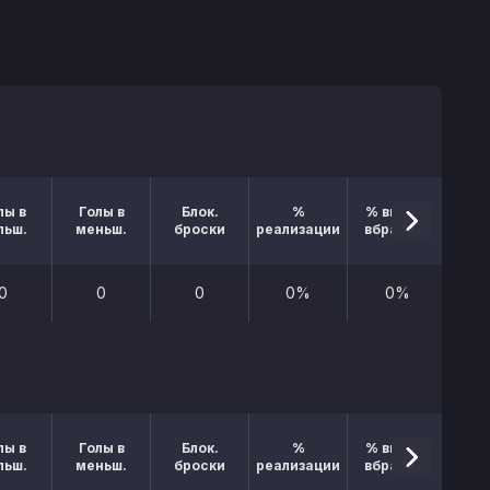
лы в
Голы в
Блок.
%
% выигр.
льш.
меньш.
броски
реализации
вбрасыв.
0
0
0
0%
0%
лы в
Голы в
Блок.
%
% выигр.
льш.
меньш.
броски
реализации
вбрасыв.