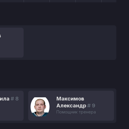
в
ила
# 8
Максимов
Александр
# 9
Помощник тренера