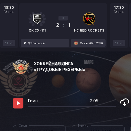
18:30
17:30
12 апр.
12 апр.
3
2
:
1
ХК СУ-111
HC RED ROCKETS
LIVE
LIVE
ДС Большой
Сезон 2025-2026
ХОККЕЙНАЯ ЛИГА
«ТРУДОВЫЕ РЕЗЕРВЫ»
Гимн
3:05
Сезон
Турнир