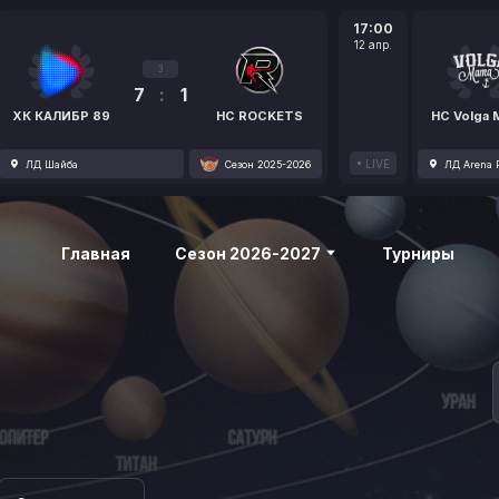
17:00
12 апр.
3
7
:
1
ХК КАЛИБР 89
HC ROCKETS
HC Volga
LIVE
ЛД Шайба
Сезон 2025-2026
ЛД Arena P
Главная
Сезон 2026-2027
Турниры