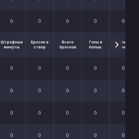
0
0
0
0
0
Штрафные
Броски в
Всего
Голы в
Голы в
минуты
створ
бросков
больш.
меньш.
0
0
0
0
0
0
0
0
0
0
0
0
0
0
0
0
0
0
0
0