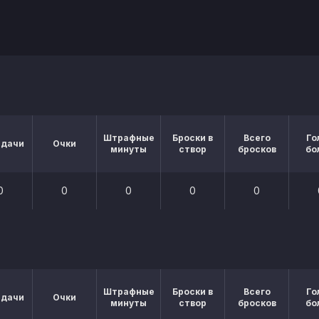
Штрафные
Броски в
Всего
Го
едачи
Очки
минуты
створ
бросков
бо
0
0
0
0
0
Штрафные
Броски в
Всего
Го
едачи
Очки
минуты
створ
бросков
бо