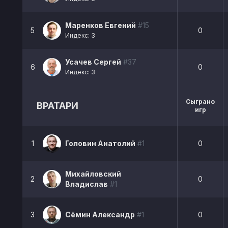
Маренков Евгений
#15
5
0
Индекс: 3
Усачев Сергей
#37
6
0
Индекс: 3
Сыграно
ВРАТАРИ
игр
1
Головин Анатолий
#1
0
Михайловский
2
0
Владислав
#1
3
Сёмин Александр
#1
0