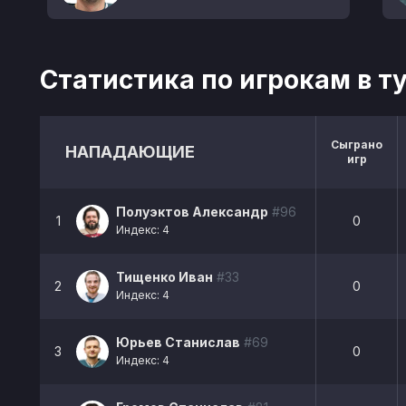
Статистика по игрокам в т
Сыграно
НАПАДАЮЩИЕ
игр
Полуэктов Александр
#96
1
0
Индекс: 4
Тищенко Иван
#33
2
0
Индекс: 4
Юрьев Станислав
#69
3
0
Индекс: 4