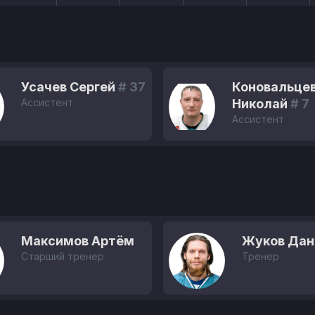
Усачев Сергей
# 37
Коновальце
Ассистент
Николай
# 7
Ассистент
Максимов Артём
Жуков Дан
Старший тренер
Тренер