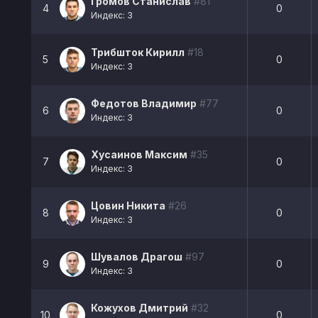
Громов Станислав
#81
4
0
Индекс: 3
Трибшток Кирилл
#18
5
0
Индекс: 3
Федотов Владимир
#77
6
0
Индекс: 3
Хусаинов Максим
#35
7
0
Индекс: 3
Цовин Никита
#26
8
0
Индекс: 3
Шувалов Драгош
#97
9
0
Индекс: 3
Кожухов Дмитрий
#32
10
0