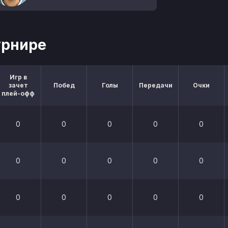
урнире
Игр в
зачет
Побед
Голы
Передачи
Очки
плей-офф
0
0
0
0
0
0
0
0
0
0
0
0
0
0
0