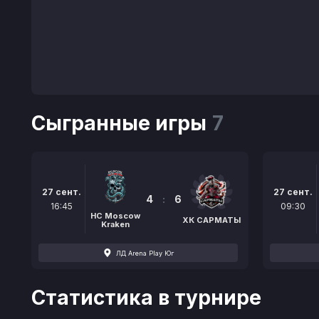
Сыгранные игры
7
27 сент.
27 сент.
4
:
6
16:45
09:30
HC Moscow
ХК САРМАТЫ
Kraken
ЛД Arena Play Юг
Статистика в турнире