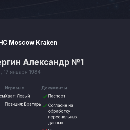
HC Moscow Kraken
ергин Александр
№1
, 17 января 1984
Игровые
Документы
0см
Хват:
Левый
Паспорт
Позиция:
Вратарь
Согласие на
обработку
персональных
данных