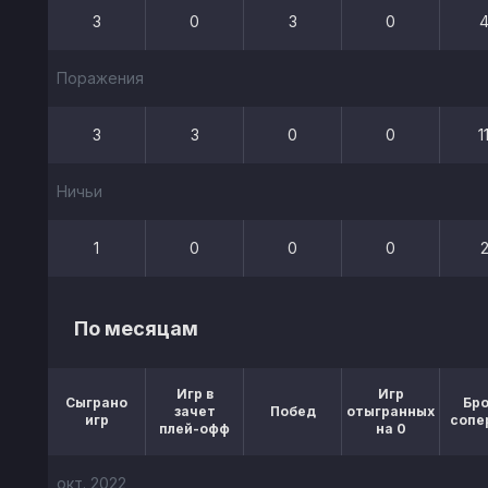
3
0
3
0
Поражения
3
3
0
0
1
Ничьи
1
0
0
0
По месяцам
Игр в
Игр
Сыграно
Бр
зачет
Побед
отыгранных
игр
сопе
плей-офф
на 0
окт. 2022