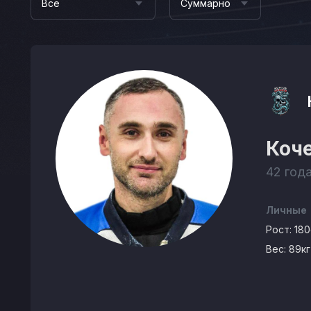
Все
Суммарно
Коч
42 года
Личные
Рост:
18
Вес:
89кг