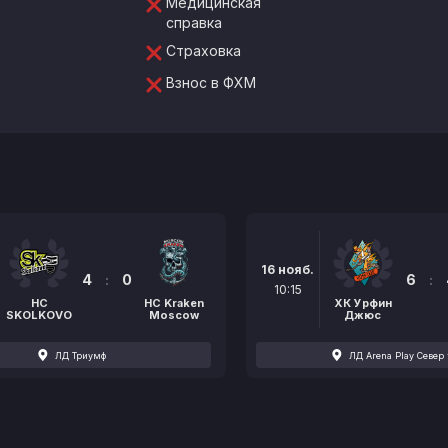
Медицинская
справка
Страховка
Взнос в ФХМ
16 нояб.
4
:
0
6
:
10:15
HC
HC Kraken
ХК Урфин
SKOLKOVO
Moscow
Джюс
ЛД Триумф
ЛД Arena Play Север 