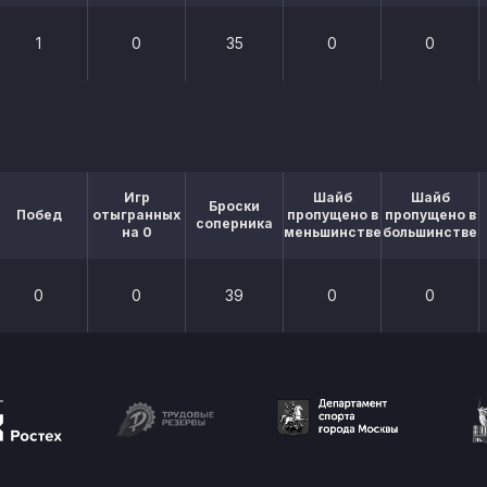
1
0
35
0
0
Игр
Шайб
Шайб
Броски
Побед
отыгранных
пропущено в
пропущено в
соперника
на 0
меньшинстве
большинстве
0
0
39
0
0