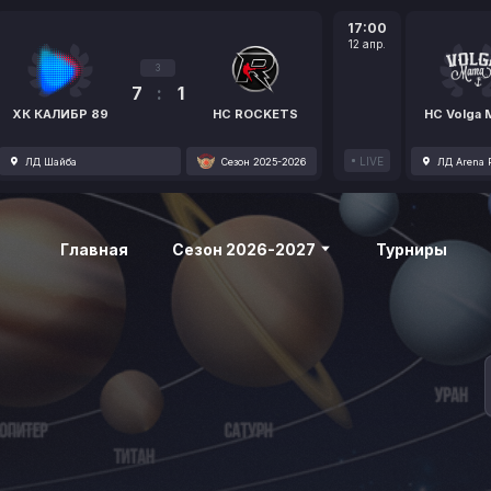
17:00
12 апр.
3
7
:
1
ХК КАЛИБР 89
HC ROCKETS
HC Volga
LIVE
ЛД Шайба
Сезон 2025-2026
ЛД Arena P
Главная
Сезон 2026-2027
Турниры