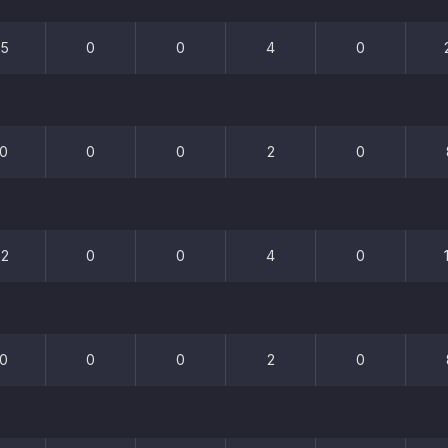
25
0
0
4
0
10
0
0
2
0
22
0
0
4
0
10
0
0
2
0