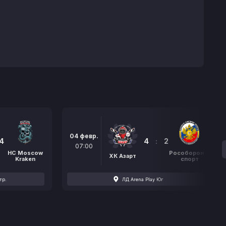
04 февр.
4
4
:
2
07:00
HC Moscow
Рособоронэк
ХК Азарт
Kraken
спорт
тр.
ЛД Arena Play Юг