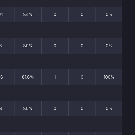
21
84%
0
0
0%
6
8
80%
0
0
0%
3
18
81.8%
1
0
100%
5
8
80%
0
0
0%
6