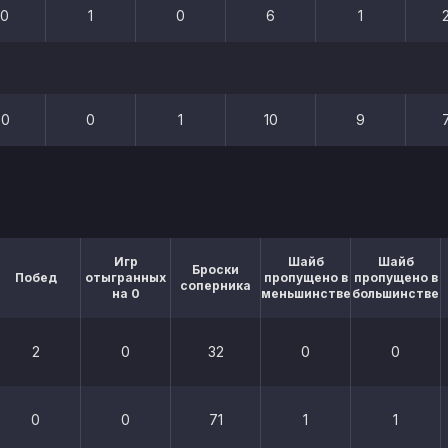
30
1
0
6
1
80
0
1
10
9
Игр
Шайб
Шайб
Броски
Побед
отыгранных
пропущено в
пропущено в
соперника
на 0
меньшинстве
большинстве
2
0
32
0
0
0
0
71
1
1