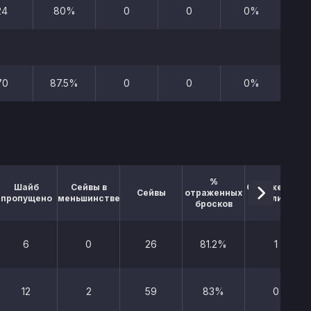
24
80%
0
0
0%
5
70
87.5%
0
0
0%
11
%
Шайб
Сейвы в
Отраженные
Сейвы
отраженных
пропущено
меньшинстве
буллиты
бросков
6
0
26
81.2%
1
12
2
59
83%
0