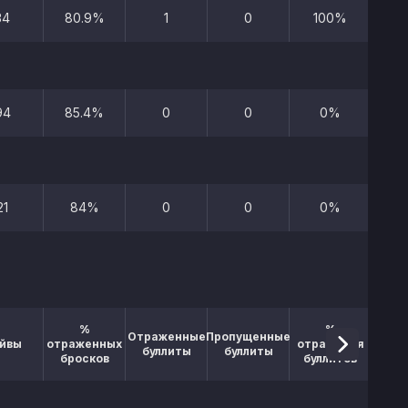
34
80.9%
1
0
100%
14
94
85.4%
0
0
0%
17
21
84%
0
0
0%
6
%
%
Отраженные
Пропущенные
йвы
отраженных
отражения
буллиты
буллиты
бросков
буллитов