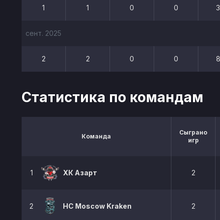
1
1
0
0
сент. 2025
2
2
0
0
Статистика по командам
Сыграно
Команда
игр
1
ХК Азарт
2
2
HC Moscow Kraken
2