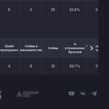
6
0
29
82.8%
0
%
Шайб
Сейвы в
Отраженные
Сейвы
отраженных
пропущено
меньшинстве
буллиты
бросков
4
8
35
89.7%
0