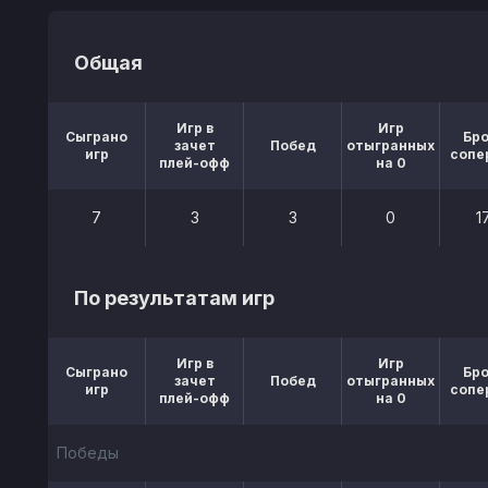
Общая
Игр в
Игр
Сыграно
Бр
зачет
Побед
отыгранных
игр
сопе
плей-офф
на 0
7
3
3
0
1
По результатам игр
Игр в
Игр
Сыграно
Бр
зачет
Побед
отыгранных
игр
сопе
плей-офф
на 0
Победы