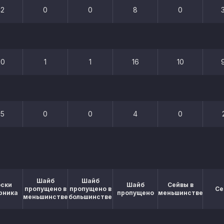
42
0
0
8
0
10
1
1
16
10
25
0
0
4
0
Шайб
Шайб
оски
Шайб
Сейвы в
пропущено в
пропущено в
Се
рника
пропущено
меньшинстве
меньшинстве
большинстве