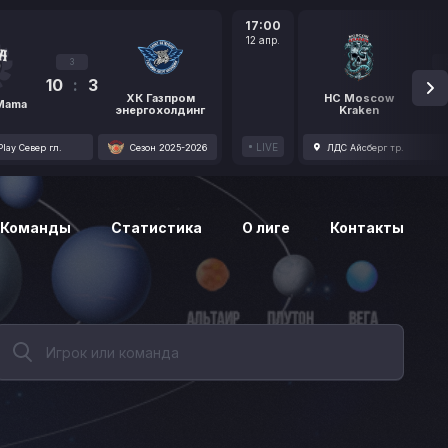
17:00
12 апр.
3
10
:
3
1
ХК Газпром
HC Moscow
 Mama
энергохолдинг
Kraken
LIVE
lay Север гл.
Сезон 2025-2026
ЛДС Айсберг тр.
Команды
Статистика
О лиге
Контакты