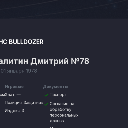
HC BULLDOZER
алитин Дмитрий
№78
 01 января 1978
Игровые
Документы
8см
Хват:
—
Паспорт
Позиция:
Защитник
Согласие на
обработку
Индекс: 3
персональных
данных