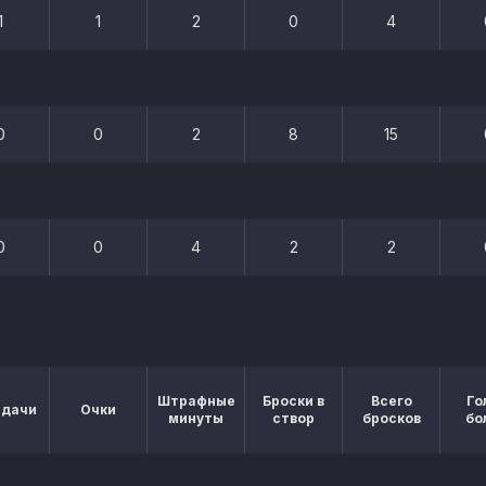
1
1
2
0
4
0
0
2
8
15
0
0
4
2
2
Штрафные
Броски в
Всего
Го
едачи
Очки
минуты
створ
бросков
бо