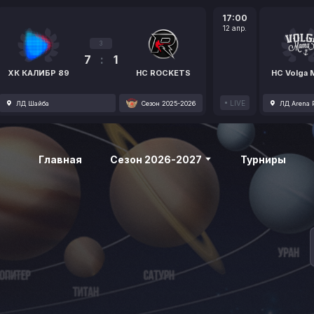
17:00
12 апр.
3
7
:
1
ХК КАЛИБР 89
HC ROCKETS
HC Volga
LIVE
ЛД Шайба
Сезон 2025-2026
ЛД Arena P
Главная
Сезон 2026-2027
Турниры