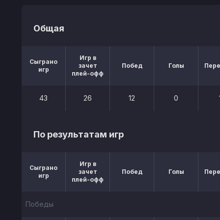
Общая
Игр в
Сыграно
зачет
Побед
Голы
Пер
игр
плей-офф
43
26
12
0
По результатам игр
Игр в
Сыграно
зачет
Побед
Голы
Пер
игр
плей-офф
Победы