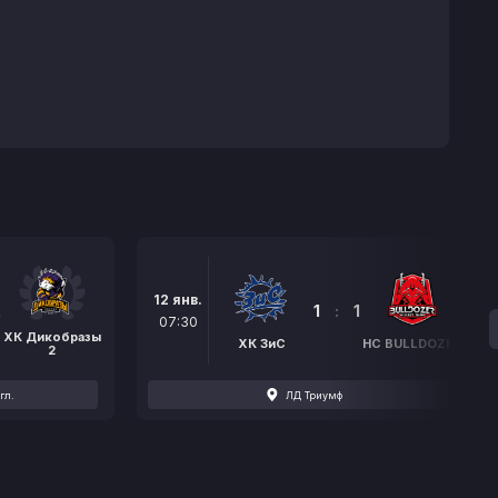
12 янв.
2
1
:
1
07:30
ХК Дикобразы
ХК ЗиС
HC BULLDOZER
2
гл.
ЛД Триумф