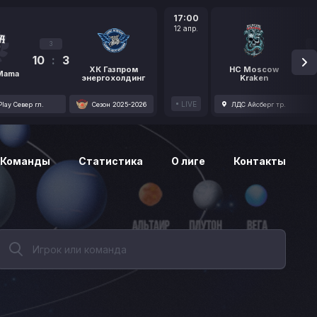
17:00
12 апр.
3
10
:
3
1
ХК Газпром
HC Moscow
 Mama
энергохолдинг
Kraken
LIVE
lay Север гл.
Сезон 2025-2026
ЛДС Айсберг тр.
Команды
Статистика
О лиге
Контакты