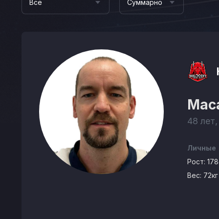
Все
Суммарно
Мас
48 лет,
Личные
Рост:
17
Вес:
72кг