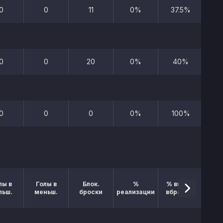
0
0
11
0%
37.5%
0
0
20
0%
40%
0
0
0
0%
100%
лы в
Голы в
Блок.
%
% выигр.
льш.
меньш.
броски
реализации
вбрасыв.