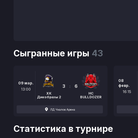
Сыгранные игры
43
08
09 мар.
февр.
3
:
6
13:00
16:15
ХК
HC
Дикобразы 2
BULLDOZER
ЛД Чкалов Арена
Статистика в турнире