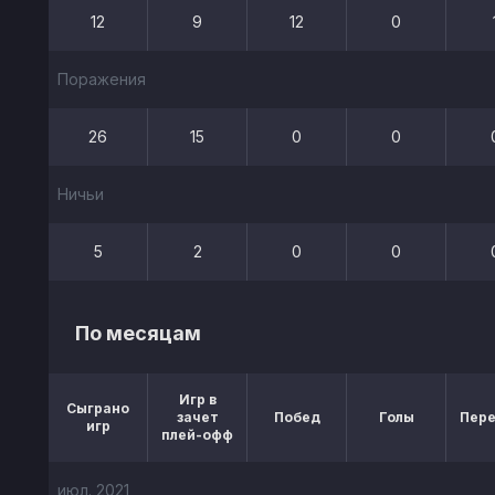
12
9
12
0
Поражения
26
15
0
0
Ничьи
5
2
0
0
По месяцам
Игр в
Сыграно
зачет
Побед
Голы
Пер
игр
плей-офф
июл. 2021