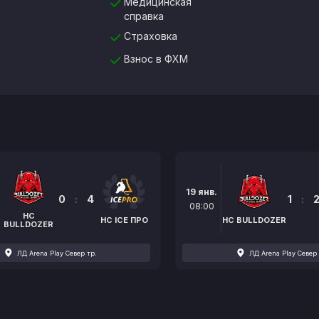
Медицинская
справка
Страховка
Взнос в ФХМ
19 янв.
0
:
4
1
:
08:00
HC
HC ICE ПРО
HC BULLDOZER
BULLDOZER
ЛД Arena Play Север тр.
ЛД Arena Play Север 