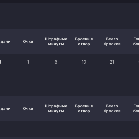
Штрафные
Броски в
Всего
Го
едачи
Очки
минуты
створ
бросков
бо
1
1
8
10
21
Штрафные
Броски в
Всего
Го
едачи
Очки
минуты
створ
бросков
бо