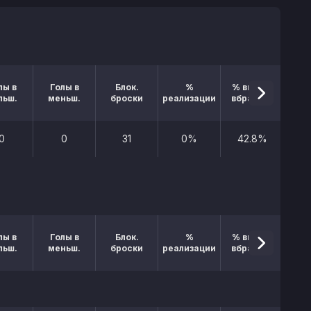
лы в
Голы в
Блок.
%
% выигр.
льш.
меньш.
броски
реализации
вбрасыв.
0
0
31
0%
42.8%
лы в
Голы в
Блок.
%
% выигр.
льш.
меньш.
броски
реализации
вбрасыв.