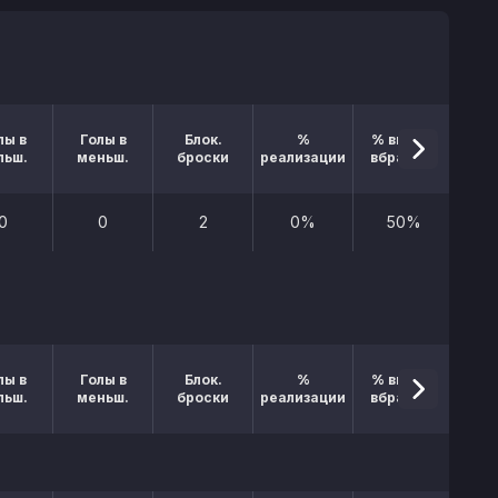
лы в
Голы в
Блок.
%
% выигр.
льш.
меньш.
броски
реализации
вбрасыв.
0
0
2
0%
50%
лы в
Голы в
Блок.
%
% выигр.
льш.
меньш.
броски
реализации
вбрасыв.