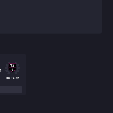
4
HC Tele2