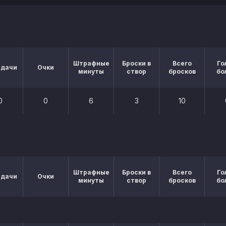
Штрафные
Броски в
Всего
Го
едачи
Очки
минуты
створ
бросков
бо
0
0
6
3
10
Штрафные
Броски в
Всего
Го
едачи
Очки
минуты
створ
бросков
бо