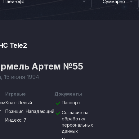
Плей-офф
Суммарно
HC Tele2
ермель Артем
№55
, 15 июня 1994
Игровые
Документы
0см
Хват:
Левый
Паспорт
г
Позиция:
Нападающий
Согласие на
обработку
Индекс: 7
персональных
данных