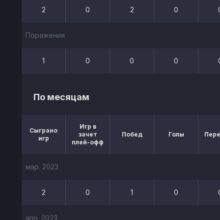
2
0
2
0
Поражения
1
0
0
0
По месяцам
Игр в
Сыграно
зачет
Побед
Голы
Пер
игр
плей-офф
мар. 2023
2
0
1
0
апр. 2023