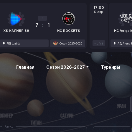
17:00
12 апр.
3
7
:
1
ХК КАЛИБР 89
HC ROCKETS
HC Volga
LIVE
ЛД Шайба
Сезон 2025-2026
ЛД Arena P
Главная
Сезон 2026-2027
Турниры
Раунд