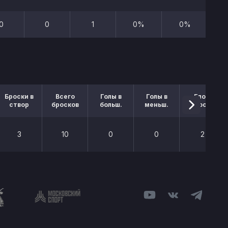
0
0
1
0%
0%
Броски в
Всего
Голы в
Голы в
Блок.
створ
бросков
больш.
меньш.
броски
3
10
0
0
2