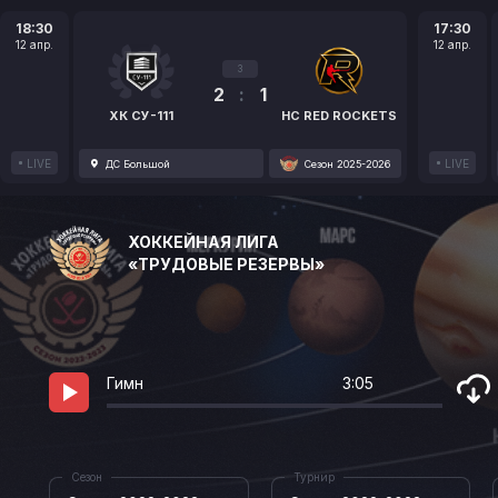
18:30
17:30
12 апр.
12 апр.
3
2
:
1
ХК СУ-111
HC RED ROCKETS
LIVE
LIVE
ДС Большой
Сезон 2025-2026
ХОККЕЙНАЯ ЛИГА
«ТРУДОВЫЕ РЕЗЕРВЫ»
Гимн
3:05
Сезон
Турнир