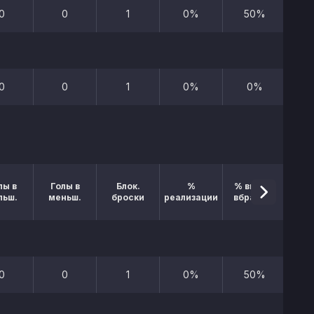
0
0
1
0%
50%
0
0
1
0%
0%
лы в
Голы в
Блок.
%
% выигр.
льш.
меньш.
броски
реализации
вбрасыв.
0
0
1
0%
50%