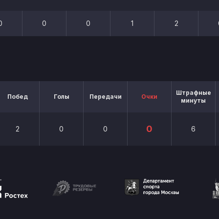
0
0
0
1
2
Штрафные
Побед
Голы
Передачи
Очки
минуты
0
2
0
0
6