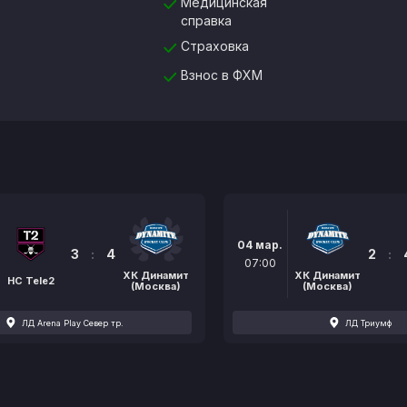
Медицинская
справка
Страховка
Взнос в ФХМ
04 мар.
3
:
4
2
:
07:00
ХК Динамит
ХК Динамит
HC Tele2
(Москва)
(Москва)
ЛД Arena Play Север тр.
ЛД Триумф