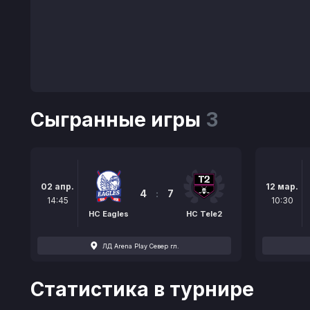
Сыгранные игры
3
02 апр.
12 мар.
4
:
7
14:45
10:30
HC Eagles
HC Tele2
ЛД Arena Play Север гл.
Статистика в турнире