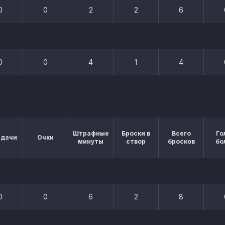
0
0
2
2
6
0
0
4
1
4
Штрафные
Броски в
Всего
Го
едачи
Очки
минуты
створ
бросков
бо
0
0
6
2
8