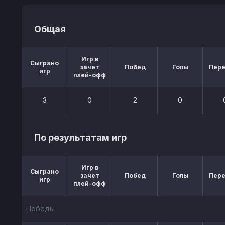
Общая
Игр в
Сыграно
зачет
Побед
Голы
Пер
игр
плей-офф
3
0
2
0
По результатам игр
Игр в
Сыграно
зачет
Побед
Голы
Пер
игр
плей-офф
Победы