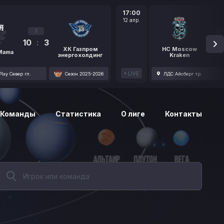
17:00
12 апр.
3
10
:
3
1
ХК Газпром
HC Moscow
 Mama
энергохолдинг
Kraken
LIVE
lay Север гл.
Сезон 2025-2026
ЛДС Айсберг тр.
Команды
Статистика
О лиге
Контакты