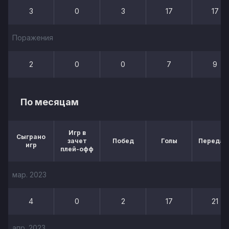
3
0
3
17
17
Поражения
2
0
0
7
9
По месяцам
Игр в
Сыграно
зачет
Побед
Голы
Передач
игр
плей-офф
мар. 2023
4
0
2
17
21
апр. 2023