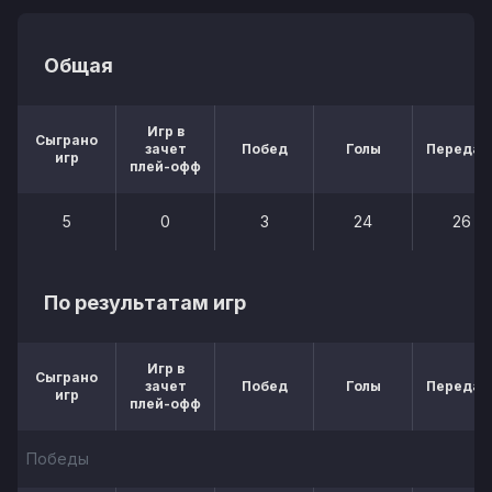
Общая
Игр в
Сыграно
зачет
Побед
Голы
Передач
игр
плей-офф
5
0
3
24
26
По результатам игр
Игр в
Сыграно
зачет
Побед
Голы
Передач
игр
плей-офф
Победы