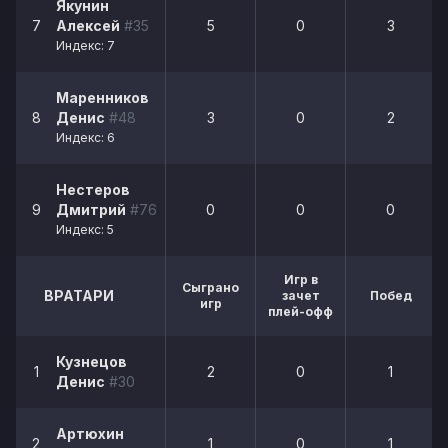
Якунин
7
Алексей
#35
5
0
3
Индекс: 7
Маренников
8
Денис
#48
3
0
2
Индекс: 6
Нестеров
9
Дмитрий
#76
0
0
0
Индекс: 5
Игр в
Сыграно
ВРАТАРИ
зачет
Побед
игр
плей-офф
Кузнецов
1
2
0
1
Денис
#30
Артюхин
2
1
0
1