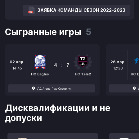
ЗАЯВКА КОМАНДЫ СЕЗОН 2022-2023
Сыгранные игры
5
02 апр.
26 мар.
4
:
7
14:45
12:30
HC Eagles
HC Tele2
HC 
ЛД Arena Play Север гл.
Дисквалификации и не
допуски