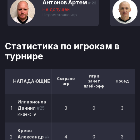
Антонов Артем
# 23
Не допущен
Недостаточно игр
Статистика по игрокам в
турнире
Игр в
Сыграно
НАПАДАЮЩИЕ
зачет
Побед
игр
плей-офф
Илларионов
1
Даниил
#25
3
0
3
Индекс: 9
Кресс
2
Александр
#45
4
0
3