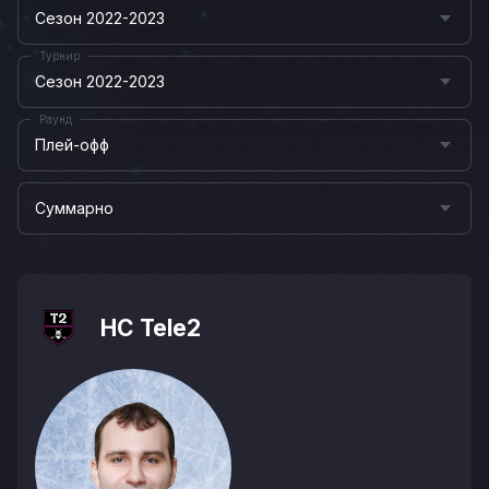
Сезон 2022-2023
Турнир
Сезон 2022-2023
Раунд
Плей-офф
Суммарно
HC Tele2