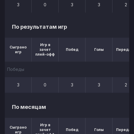
3
0
3
3
2
По результатам игр
Игр в
Сыграно
зачет
Побед
Голы
Передач
игр
плей-офф
Победы
3
0
3
3
2
По месяцам
Игр в
Сыграно
зачет
Побед
Голы
Передач
игр