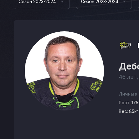
Сезон 2023-2024
Сезон 2023-2024
Деб
46 лет,
Личные
Рост:
175
Вес:
85кг