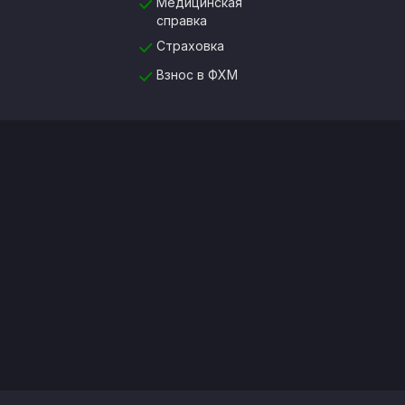
Медицинская
справка
Страховка
Взнос в ФХМ