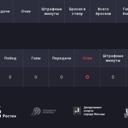
Штрафные
Броски в
Всего
Го
едачи
Очки
минуты
створ
бросков
бо
Штрафные
Побед
Голы
Передачи
Очки
минуты
0
0
0
0
0