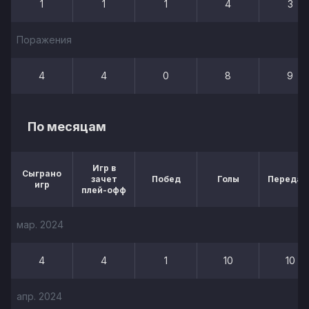
1
1
1
4
3
Поражения
4
4
0
8
9
По месяцам
Игр в
Сыграно
зачет
Побед
Голы
Передач
игр
плей-офф
мар. 2024
4
4
1
10
10
апр. 2024