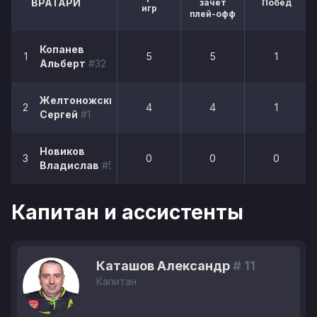
ВРАТАРИ
зачет
Побед
игр
плей-офф
Копанев
1
5
5
1
Альберт
#32
Желтоножский
2
4
4
1
Сергей
#1
Новиков
3
0
0
0
Владислав
#58
Капитан и ассистенты
Каташов Александр
# 11
Капитан