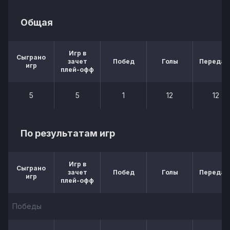
Общая
Игр в
Сыграно
зачет
Побед
Голы
Передач
игр
плей-офф
5
5
1
12
12
По результатам игр
Игр в
Сыграно
зачет
Побед
Голы
Передач
игр
плей-офф
Победы