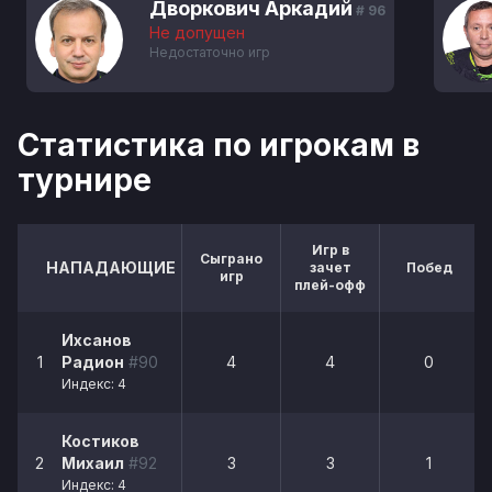
Дворкович Аркадий
# 96
Не допущен
Недостаточно игр
Статистика по игрокам в
турнире
Игр в
Сыграно
НАПАДАЮЩИЕ
зачет
Побед
игр
плей-офф
Ихсанов
1
Радион
#90
4
4
0
Индекс: 4
Костиков
2
Михаил
#92
3
3
1
Индекс: 4