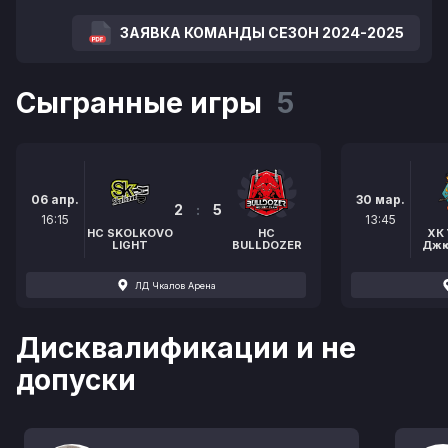
ЗАЯВКА КОМАНДЫ СЕЗОН 2024-2025
Сыгранные игры
5
06 апр.
30 мар.
2
:
5
16:15
13:45
HC SKOLKOVO
HC
ХК
LIGHT
BULLDOZER
Джю
ЛД Чкалов Арена
Дисквалификации и не
допуски