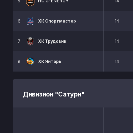
5
HC G-ENERGY
14
6
ХК Спортмастер
14
7
ХК Трудовик
14
8
ХК Янтарь
14
Дивизион "Сатурн"