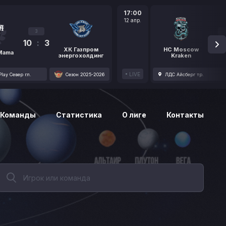
17:00
12 апр.
3
10
:
3
1
ХК Газпром
HC Moscow
 Mama
энергохолдинг
Kraken
LIVE
lay Север гл.
Сезон 2025-2026
ЛДС Айсберг тр.
Команды
Статистика
О лиге
Контакты