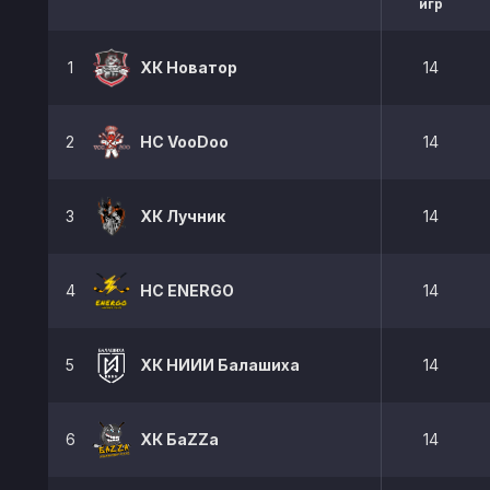
игр
1
ХК Новатор
14
2
HC VooDoo
14
3
ХК Лучник
14
4
HC ENERGO
14
5
ХК НИИИ Балашиха
14
6
ХК БаZZа
14