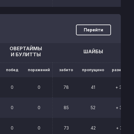
Перейти
ОВЕРТАЙМЫ
ШАЙБЫ
И БУЛИТТЫ
побед
поражений
забито
пропущено
разница
0
0
78
41
+ 37
0
0
85
52
+ 33
0
0
73
42
+ 31