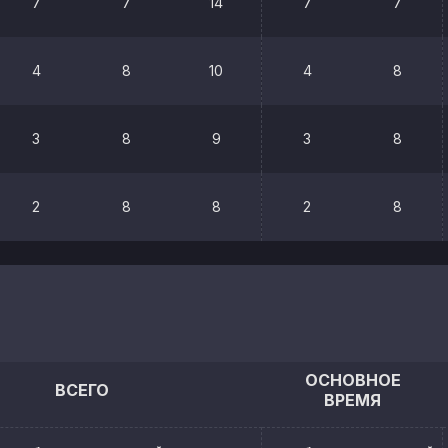
7
7
14
7
7
4
8
10
4
8
3
8
9
3
8
2
8
8
2
8
ОСНОВНОЕ
ВСЕГО
ВРЕМЯ