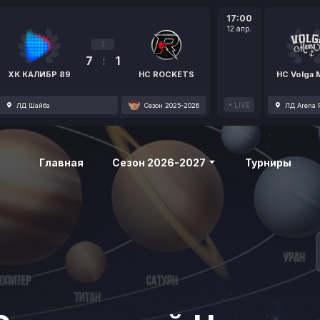
17:00
12 апр.
3
7
:
1
ХК КАЛИБР 89
HC ROCKETS
HC Volga
LIVE
ЛД Шайба
Сезон 2025-2026
ЛД Arena P
Главная
Сезон 2026-2027
Турниры