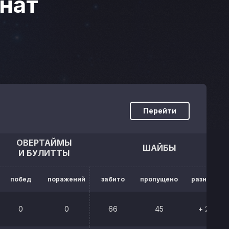
нат
Перейти
ОВЕРТАЙМЫ
ШАЙБЫ
И БУЛИТТЫ
побед
поражений
забито
пропущено
разница
0
0
66
45
+ 21