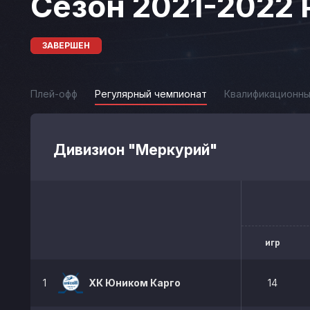
Сезон 2021-2022
ЗАВЕРШЕН
Плей-офф
Регулярный чемпионат
Квалификационны
Дивизион "Меркурий"
игр
1
ХК Юником Карго
14