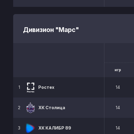
Дивизион "Марс"
игр
1
Ростех
14
2
ХК Столица
14
3
ХК КАЛИБР 89
14