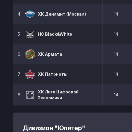
4
ХК Динамит (Москва)
14
5
HC Black&White
14
6
ХК Армата
14
7
ХК Патриоты
14
ХК Лига Цифровой
8
14
Экономики
Дивизион "Юпитер"