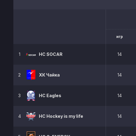
игр
1
HC SOCAR
14
2
ХК Чайка
14
3
HC Eagles
14
4
НС Hockey is my life
14