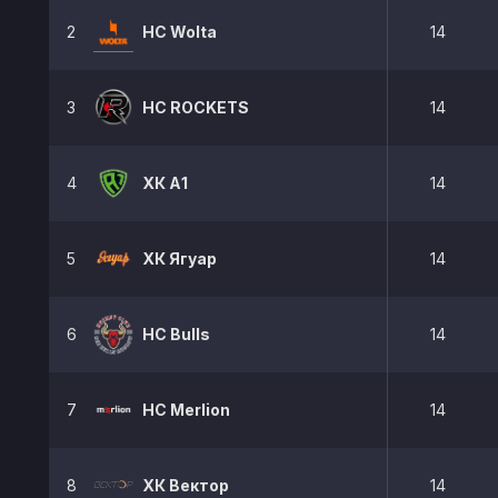
2
HC Wolta
14
3
HC ROCKETS
14
4
ХК А1
14
5
ХК Ягуар
14
6
HC Bulls
14
7
НС Merlion
14
8
ХК Вектор
14