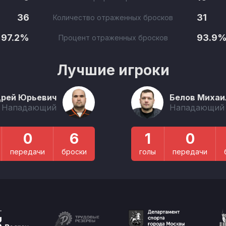
36
31
Количество отраженных бросков
97.2%
93.9
Процент отраженных бросков
Лучшие игроки
дрей Юрьевич
Белов Михаи
Нападающий
Нападающий
0
6
1
0
передачи
броски
голы
передачи