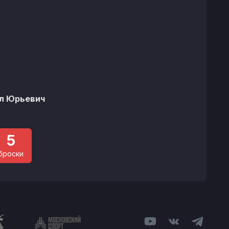
%
л Юрьевич
5
броски