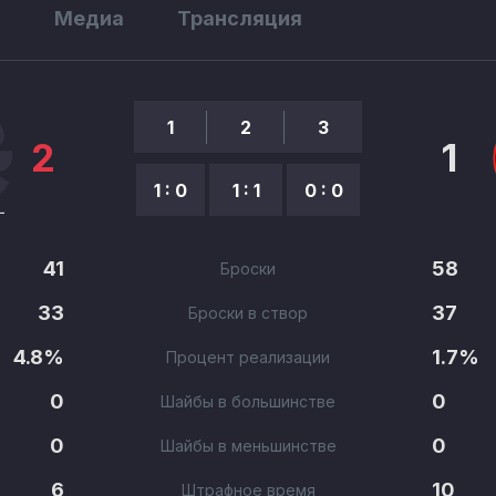
ы
Медиа
Трансляция
1
2
3
2
1
1 : 0
1 : 1
0 : 0
41
58
Броски
33
37
Броски в створ
4.8%
1.7%
Процент реализации
0
0
Шайбы в большинстве
0
0
Шайбы в меньшинстве
6
10
Штрафное время