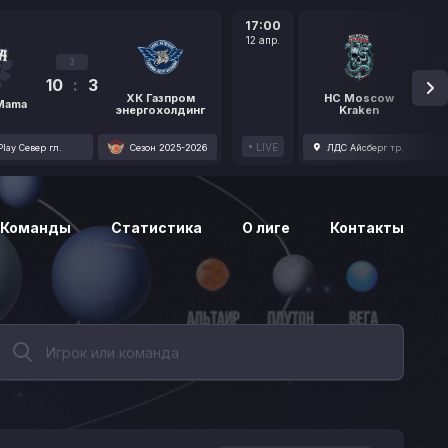
17:00
12 апр.
3
10
:
3
1
ХК Газпром
HC Moscow
 Mama
энергохолдинг
Kraken
LIVE
lay Север гл.
Сезон 2025-2026
ЛДС Айсберг тр.
Команды
Статистика
О лиге
Контакты