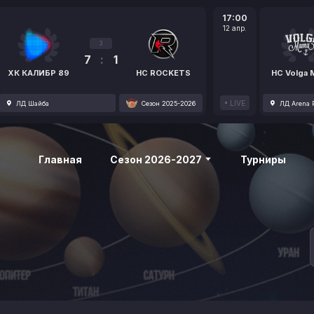
17:00
12 апр.
3
7
:
1
ХК КАЛИБР 89
HC ROCKETS
HC Volga
LIVE
ЛД Шайба
Сезон 2025-2026
ЛД Arena P
Главная
Сезон 2026-2027
Турниры