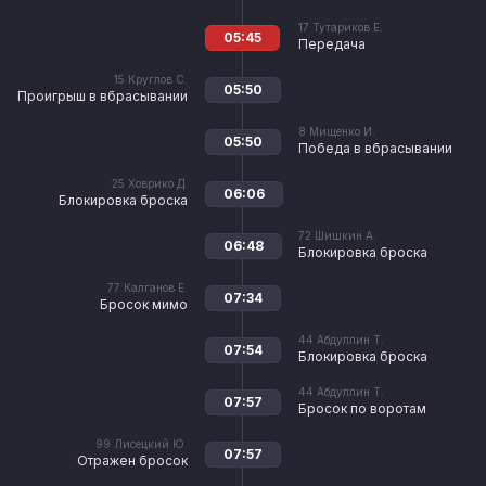
17
Тутариков Е.
05:45
Передача
15
Круглов С.
05:50
Проигрыш в вбрасывании
8
Мищенко И.
05:50
Победа в вбрасывании
25
Ховрико Д.
06:06
Блокировка броска
72
Шишкин А.
06:48
Блокировка броска
77
Калганов Е.
07:34
Бросок мимо
44
Абдуллин Т.
07:54
Блокировка броска
44
Абдуллин Т.
07:57
Бросок по воротам
99
Лисецкий Ю.
07:57
Отражен бросок