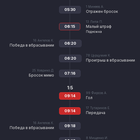
1
Минеев А.
05:30
Отражен бросок
13
Липа П.
06:15
Малый штраф
Подножка
16
Ангелов К.
06:20
Победа в вбрасывании
78
Цурцумия К.
06:20
Проигрыш в вбрасывании
25
Ховрико Д.
07:16
Бросок мимо
1:5
99
Фирсов А.
09:14
Гол
17
Тутариков Е.
09:14
Передача
16
Ангелов К.
09:18
Победа в вбрасывании
8
Мищенко И.