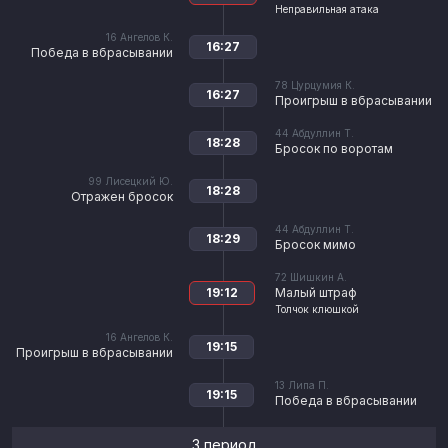
Неправильная атака
16
Ангелов К.
16:27
Победа в вбрасывании
78
Цурцумия К.
16:27
Проигрыш в вбрасывании
44
Абдуллин Т.
18:28
Бросок по воротам
99
Лисецкий Ю.
18:28
Отражен бросок
44
Абдуллин Т.
18:29
Бросок мимо
72
Шишкин А.
19:12
Малый штраф
Толчок клюшкой
16
Ангелов К.
19:15
Проигрыш в вбрасывании
13
Липа П.
19:15
Победа в вбрасывании
3 период