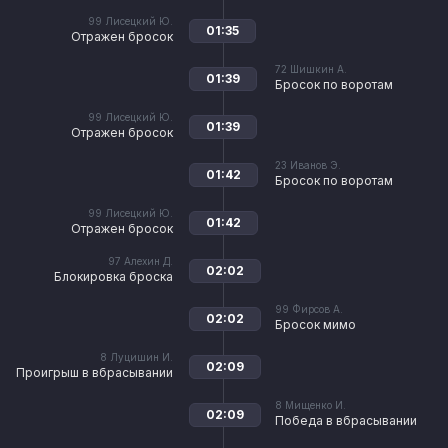
99
Лисецкий Ю.
01:35
Отражен бросок
72
Шишкин А.
01:39
Бросок по воротам
99
Лисецкий Ю.
01:39
Отражен бросок
23
Иванов Э.
01:42
Бросок по воротам
99
Лисецкий Ю.
01:42
Отражен бросок
97
Алехин Д.
02:02
Блокировка броска
99
Фирсов А.
02:02
Бросок мимо
8
Луцишин И.
02:09
Проигрыш в вбрасывании
8
Мищенко И.
02:09
Победа в вбрасывании