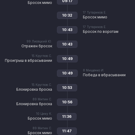
09:17
Бросок мимо
17
Тутариков Е.
10:32
Бросок мимо
17
Тутариков Е.
10:43
Бросок по воротам
99
Лисецкий Ю.
10:43
Отражен бросок
15
Круглов С.
10:49
Проигрыш в вбрасывании
8
Мищенко И.
10:49
Победа в вбрасывании
15
Круглов С.
10:53
Блокировка броска
89
Митин С.
10:56
Блокировка броска
10
Цику К.
11:36
Бросок мимо
89
Митин С.
11:47
Бросок мимо