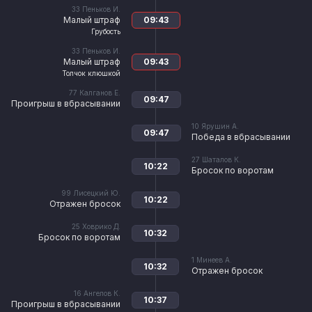
33
Пеньков И.
Малый штраф
09:43
Грубость
33
Пеньков И.
Малый штраф
09:43
Толчок клюшкой
77
Калганов Е.
09:47
Проигрыш в вбрасывании
10
Ярушин А.
09:47
Победа в вбрасывании
27
Шаталов К.
10:22
Бросок по воротам
99
Лисецкий Ю.
10:22
Отражен бросок
25
Ховрико Д.
10:32
Бросок по воротам
1
Минеев А.
10:32
Отражен бросок
16
Ангелов К.
10:37
Проигрыш в вбрасывании