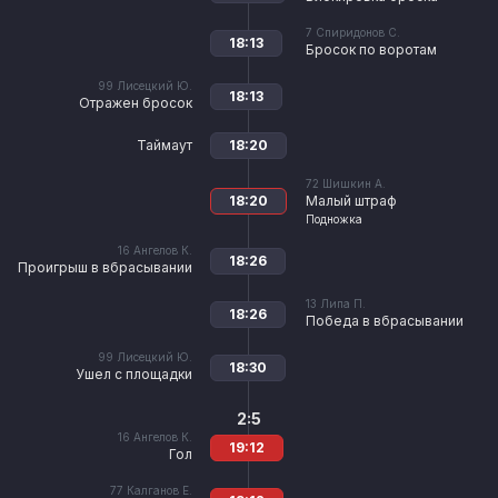
7
Спиридонов С.
18:13
Бросок по воротам
99
Лисецкий Ю.
18:13
Отражен бросок
Таймаут
18:20
72
Шишкин А.
18:20
Малый штраф
Подножка
16
Ангелов К.
18:26
Проигрыш в вбрасывании
13
Липа П.
18:26
Победа в вбрасывании
99
Лисецкий Ю.
18:30
Ушел с площадки
2:5
16
Ангелов К.
19:12
Гол
77
Калганов Е.