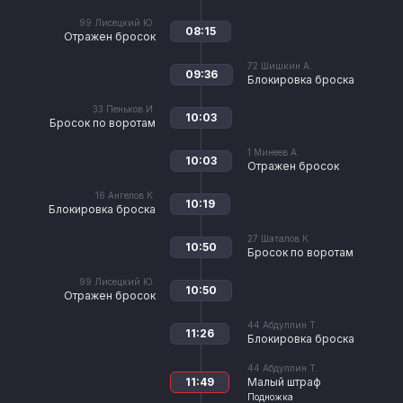
99
Лисецкий Ю.
08:15
Отражен бросок
72
Шишкин А.
09:36
Блокировка броска
33
Пеньков И.
10:03
Бросок по воротам
1
Минеев А.
10:03
Отражен бросок
16
Ангелов К.
10:19
Блокировка броска
27
Шаталов К.
10:50
Бросок по воротам
99
Лисецкий Ю.
10:50
Отражен бросок
44
Абдуллин Т.
11:26
Блокировка броска
44
Абдуллин Т.
11:49
Малый штраф
Подножка