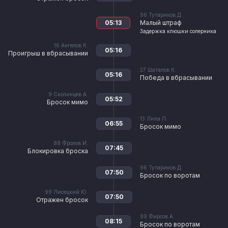
96
Тутариков Д.
05:13
Малый штраф
Задержка клюшки соперника
16
Ангелов К.
05:16
Проигрыш в вбрасывании
27
Шаталов К.
05:16
Победа в вбрасывании
9
Скопинцев А.
05:52
Бросок мимо
13
Липа П.
06:55
Бросок мимо
88
Фролов И.
07:45
Блокировка броска
96
Тутариков Д.
07:50
Бросок по воротам
99
Лисецкий Ю.
07:50
Отражен бросок
99
Фирсов А.
08:15
Бросок по воротам