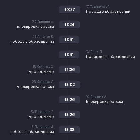
17
Тутариков Е.
10:37
Победа в вбрасывании
79
Гришин А.
11:24
Блокировка броска
16
Ангелов К.
11:41
Победа в вбрасывании
13
Липа П.
11:41
Проигрыш в вбрасывании
15
Круглов С.
12:36
Бросок мимо
25
Ховрико Д.
13:02
Блокировка броска
10
Ярушин А.
13:26
Блокировка броска
23
Рассказов Г.
13:26
Бросок мимо
8
Луцишин И.
13:38
Победа в вбрасывании