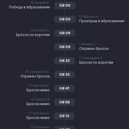
16
Ангелов К.
08:00
Победа в вбрасывании
10
Ярушин А.
08:00
Проигрыш в вбрасывании
16
Ангелов К.
08:09
Бросок по воротам
1
Минеев А.
08:09
Отражен бросок
7
Спиридонов С.
08:25
Бросок по воротам
99
Лисецкий Ю.
08:25
Отражен бросок
77
Калганов Е.
08:41
Бросок мимо
97
Алехин Д.
08:56
Бросок мимо
77
Калганов Е.
09:13
Бросок мимо
79
Гришин А.