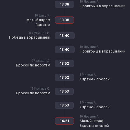
10
Ярушин А.
13:38
Проигрыш в вбрасывании
10
Цику К.
Малый штраф
13:38
Подножка
8
Луцишин И.
13:40
Победа в вбрасывании
10
Ярушин А.
13:40
Проигрыш в вбрасывании
97
Алехин Д.
13:52
Бросок по воротам
1
Минеев А.
13:52
Отражен бросок
15
Круглов С.
13:53
Бросок по воротам
1
Минеев А.
13:53
Отражен бросок
10
Ярушин А.
14:21
Малый штраф
Задержка клюшкой