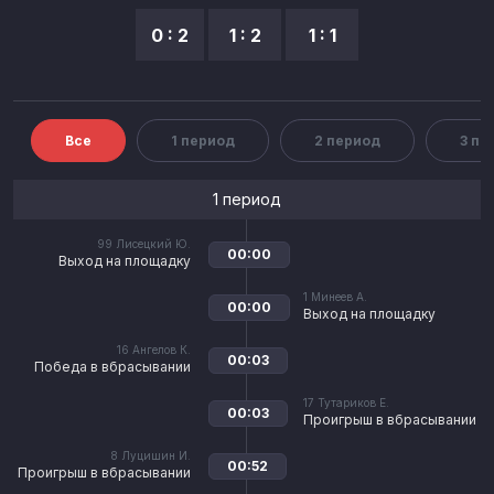
0 : 2
1 : 2
1 : 1
Все
1 период
2 период
3 пе
1 период
99
Лисецкий Ю.
00:00
Выход на площадку
1
Минеев А.
00:00
Выход на площадку
16
Ангелов К.
00:03
Победа в вбрасывании
17
Тутариков Е.
00:03
Проигрыш в вбрасывании
8
Луцишин И.
00:52
Проигрыш в вбрасывании