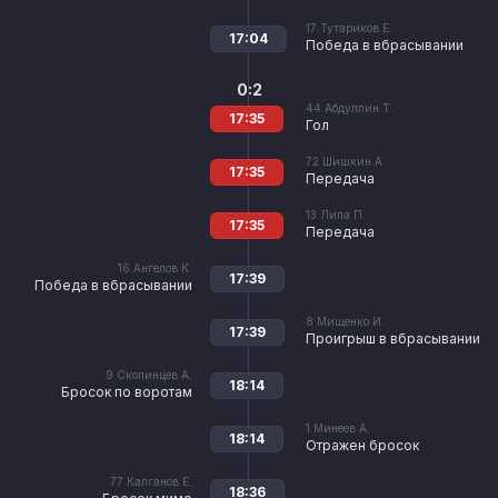
17
Тутариков Е.
17:04
Победа в вбрасывании
0:2
44
Абдуллин Т.
17:35
Гол
72
Шишкин А.
17:35
Передача
13
Липа П.
17:35
Передача
16
Ангелов К.
17:39
Победа в вбрасывании
8
Мищенко И.
17:39
Проигрыш в вбрасывании
9
Скопинцев А.
18:14
Бросок по воротам
1
Минеев А.
18:14
Отражен бросок
77
Калганов Е.
18:36