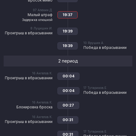
Бросок мимо
97
Алехин Д.
Малый штраф
19:37
Задержка клюшкой
8
Луцишин И.
19:39
Проигрыш в вбрасывании
10
Ярушин А.
19:39
Победа в вбрасывании
2 период
16
Ангелов К.
00:04
Проигрыш в вбрасывании
17
Тутариков Е.
00:04
Победа в вбрасывании
16
Ангелов К.
00:27
Блокировка броска
16
Ангелов К.
00:31
Проигрыш в вбрасывании
17
Тутариков Е.
00:31