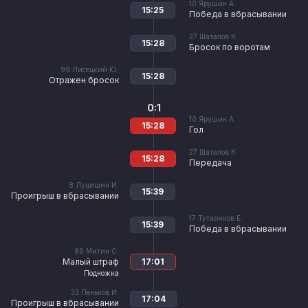
10
Ярушин А.
15:25
Победа в вбрасывании
27
Шаталов К.
15:28
Бросок по воротам
99
Лисецкий Ю.
15:28
Отражен бросок
0:1
10
Ярушин А.
15:28
Гол
27
Шаталов К.
15:28
Передача
8
Луцишин И.
15:39
Проигрыш в вбрасывании
17
Тутариков Е.
15:39
Победа в вбрасывании
89
Митин С.
Малый штраф
17:01
Подножка
33
Пеньков И.
17:04
Проигрыш в вбрасывании