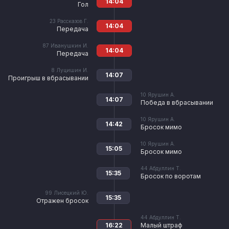
14:04
Гол
23
Рассказов Г.
14:04
Передача
87
Иванушкин И.
14:04
Передача
8
Луцишин И.
14:07
Проигрыш в вбрасывании
10
Ярушин А.
14:07
Победа в вбрасывании
10
Ярушин А.
14:42
Бросок мимо
10
Ярушин А.
15:05
Бросок мимо
44
Абдуллин Т.
15:35
Бросок по воротам
99
Лисецкий Ю.
15:35
Отражен бросок
44
Абдуллин Т.
16:22
Малый штраф