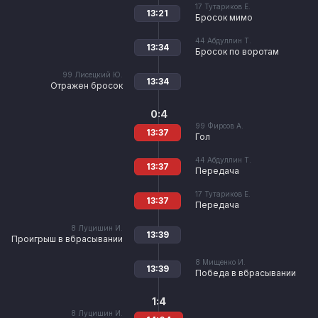
17
Тутариков Е.
13:21
Бросок мимо
44
Абдуллин Т.
13:34
Бросок по воротам
99
Лисецкий Ю.
13:34
Отражен бросок
0:4
99
Фирсов А.
13:37
Гол
44
Абдуллин Т.
13:37
Передача
17
Тутариков Е.
13:37
Передача
8
Луцишин И.
13:39
Проигрыш в вбрасывании
8
Мищенко И.
13:39
Победа в вбрасывании
1:4
8
Луцишин И.