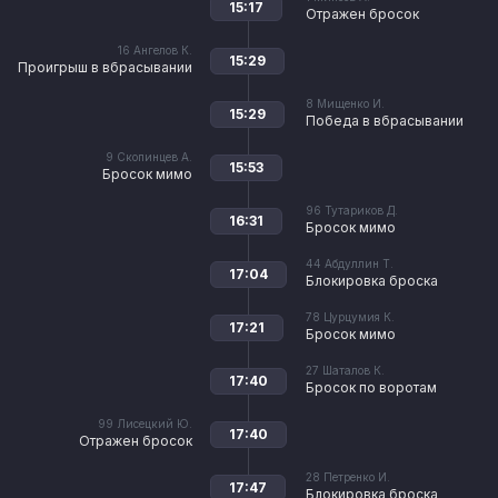
15:17
Отражен бросок
16
Ангелов К.
15:29
Проигрыш в вбрасывании
8
Мищенко И.
15:29
Победа в вбрасывании
9
Скопинцев А.
15:53
Бросок мимо
96
Тутариков Д.
16:31
Бросок мимо
44
Абдуллин Т.
17:04
Блокировка броска
78
Цурцумия К.
17:21
Бросок мимо
27
Шаталов К.
17:40
Бросок по воротам
99
Лисецкий Ю.
17:40
Отражен бросок
28
Петренко И.
17:47
Блокировка броска