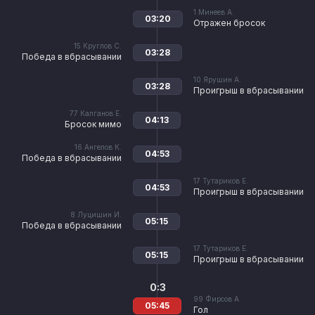
1
Минеев А.
03:20
Отражен бросок
15
Круглов С.
03:28
Победа в вбрасывании
10
Ярушин А.
03:28
Проигрыш в вбрасывании
77
Калганов Е.
04:13
Бросок мимо
16
Ангелов К.
04:53
Победа в вбрасывании
17
Тутариков Е.
04:53
Проигрыш в вбрасывании
8
Луцишин И.
05:15
Победа в вбрасывании
17
Тутариков Е.
05:15
Проигрыш в вбрасывании
0:3
99
Фирсов А.
05:45
Гол