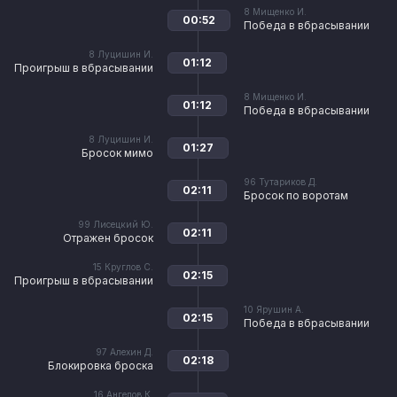
8
Мищенко И.
00:52
Победа в вбрасывании
8
Луцишин И.
01:12
Проигрыш в вбрасывании
8
Мищенко И.
01:12
Победа в вбрасывании
8
Луцишин И.
01:27
Бросок мимо
96
Тутариков Д.
02:11
Бросок по воротам
99
Лисецкий Ю.
02:11
Отражен бросок
15
Круглов С.
02:15
Проигрыш в вбрасывании
10
Ярушин А.
02:15
Победа в вбрасывании
97
Алехин Д.
02:18
Блокировка броска
16
Ангелов К.