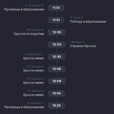
8
Луцишин И.
11:51
Проигрыш в вбрасывании
13
Липа П.
11:51
Победа в вбрасывании
88
Фролов И.
12:05
Бросок по воротам
1
Минеев А.
12:05
Отражен бросок
23
Рассказов Г.
12:43
Бросок мимо
33
Пеньков И.
12:58
Бросок мимо
79
Гришин А.
13:08
Бросок мимо
97
Алехин Д.
13:34
Бросок мимо
16
Ангелов К.
15:25
Проигрыш в вбрасывании