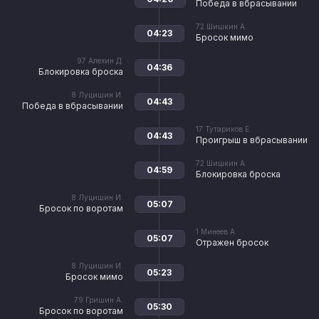
Победа в вбрасывании
72
Шишкин А.
04:23
Бросок мимо
97
Алехин Д.
04:36
Блокировка броска
8
Луцишин И.
04:43
Победа в вбрасывании
17
Тутариков Е.
04:43
Проигрыш в вбрасывании
72
Шишкин А.
04:59
Блокировка броска
8
Луцишин И.
05:07
Бросок по воротам
1
Минеев А.
05:07
Отражен бросок
8
Луцишин И.
05:23
Бросок мимо
79
Гришин А.
05:30
Бросок по воротам