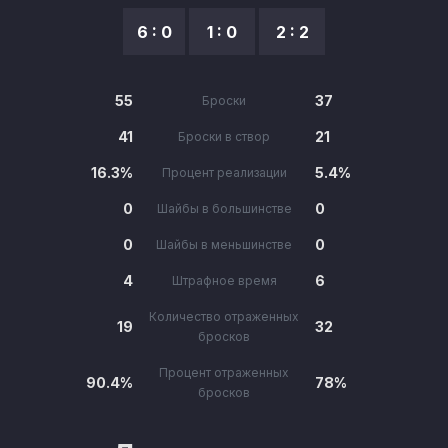
6 : 0
1 : 0
2 : 2
55
37
Броски
41
21
Броски в створ
16.3%
5.4%
Процент реализации
0
0
Шайбы в большинстве
0
0
Шайбы в меньшинстве
4
6
Штрафное время
Количество отраженных
19
32
бросков
Процент отраженных
90.4%
78%
бросков