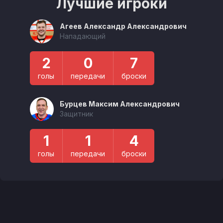
Лучшие игроки
Агеев Александр Александрович
Нападающий
2
0
7
голы
передачи
броски
Бурцев Максим Александрович
Защитник
1
1
4
голы
передачи
броски