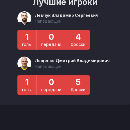
Лучшие игроки
Левчук Владимир Сергеевич
Нападающий
1
0
4
голы
передачи
броски
Лещенко Дмитрий Владимирович
Нападающий
1
0
5
голы
передачи
броски