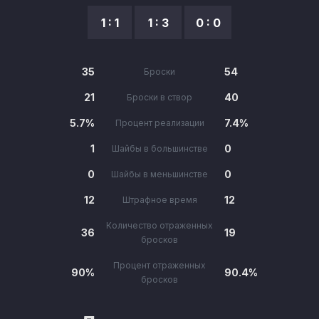
1 : 1
1 : 3
0 : 0
35
54
Броски
21
40
Броски в створ
5.7%
7.4%
Процент реализации
1
0
Шайбы в большинстве
0
0
Шайбы в меньшинстве
12
12
Штрафное время
Количество отраженных
36
19
бросков
Процент отраженных
90%
90.4%
бросков