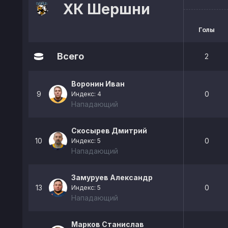
ХК Шершни
Голы
Всего
2
Воронин Иван
9
0
Индекс: 4
Нападающий
Скосырев Дмитрий
10
0
Индекс: 5
Нападающий
Замуруев Александр
13
0
Индекс: 5
Нападающий
Марков Станислав