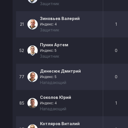
Защитник
Зиновьев Валерий
21
1
Индекс: 4
Защитник
Пунин Артем
52
0
Индекс: 5
Защитник
Денесюк Дмитрий
77
0
Индекс: 5
Нападающий
Соколов Юрий
85
1
Индекс: 4
Нападающий
Котляров Виталий