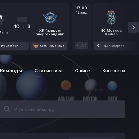
17:00
12 апр.
3
10
:
3
1
ХК Газпром
HC Moscow
 Mama
энергохолдинг
Kraken
LIVE
lay Север гл.
Сезон 2025-2026
ЛДС Айсберг тр.
Команды
Статистика
О лиге
Контакты