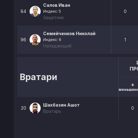
Салов Иван
84
0
Индекс: 5
Защитник
Семейченков Николай
96
1
Индекс: 6
Нападающий
ПР
Вратари
в
меньшин
Шахбазян Ашот
20
0
Вратарь