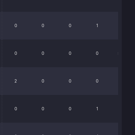
0
0
0
1
0%
0
0
0
0
52.9%
2
0
0
0
0%
0
0
0
1
0%