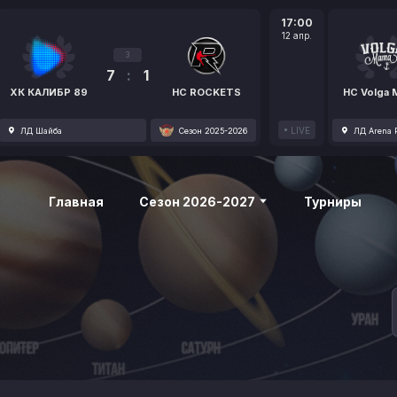
17:00
12 апр.
3
7
:
1
ХК КАЛИБР 89
HC ROCKETS
HC Volga
LIVE
ЛД Шайба
Сезон 2025-2026
ЛД Arena P
Главная
Сезон 2026-2027
Турниры