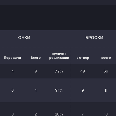
ОЧКИ
БРОСКИ
процент
Передачи
Всего
реализации
в створ
всего
4
9
7.2%
49
69
0
1
9.1%
9
11
0
2
20%
7
10