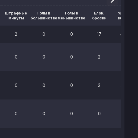
Штрафные
Голы в
Голы в
Блок.
% выигр.
минуты
большинстве
меньшинстве
броски
вбрасыв.
2
0
0
17
48.8%
0
0
0
2
50%
0
0
0
2
42.9%
0
0
0
0
0%