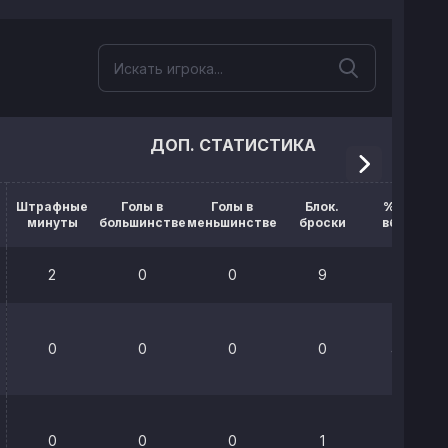
ДОП. СТАТИСТИКА
Штрафные
Голы в
Голы в
Блок.
% выигр.
минуты
большинстве
меньшинстве
броски
вбрасыв.
2
0
0
9
51.2%
0
0
0
0
45.5%
0
0
0
1
100%