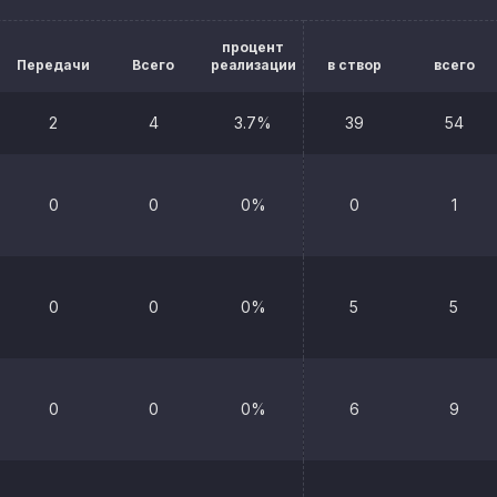
процент
Передачи
Всего
реализации
в створ
всего
2
4
3.7%
39
54
0
0
0%
0
1
0
0
0%
5
5
0
0
0%
6
9