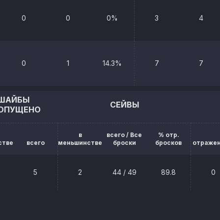
0
0
0%
3
4
0
1
14.3%
7
7
ШАЙБЫ
СЕЙВЫ
ОПУЩЕНО
в
всего / Все
% отр.
стве
всего
меньшинстве
броски
бросков
отраже
5
2
44 / 49
89.8
0