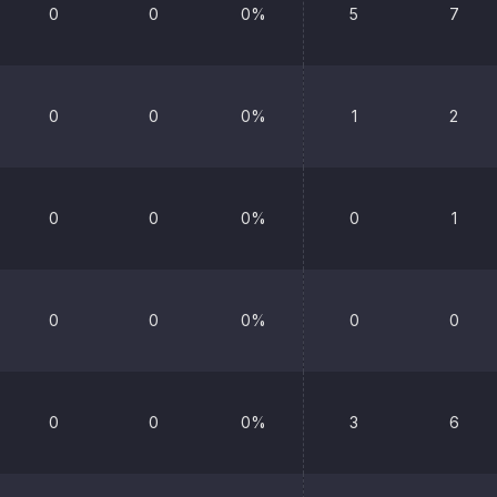
0
0
0%
5
7
0
0
0%
1
2
0
0
0%
0
1
0
0
0%
0
0
0
0
0%
3
6