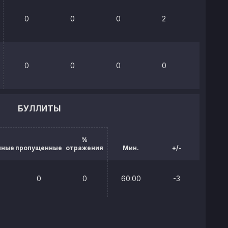
0
0
0
2
0%
0
0
0
0
25%
БУЛЛИТЫ
%
нные
пропущенные
отражения
Мин.
+/-
0
0
60:00
-3