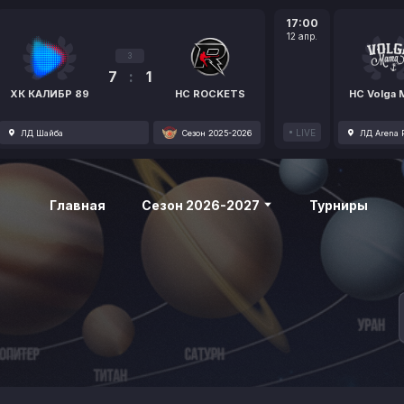
17:00
12 апр.
3
7
:
1
ХК КАЛИБР 89
HC ROCKETS
HC Volga
LIVE
ЛД Шайба
Сезон 2025-2026
ЛД Arena P
Главная
Сезон 2026-2027
Турниры