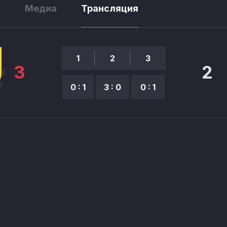
ы
Медиа
Трансляция
1
2
3
3
2
0 : 1
3 : 0
0 : 1