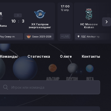
17:00
12 апр.
3
10
:
3
1
ХК Газпром
HC Moscow
 Mama
энергохолдинг
Kraken
LIVE
lay Север гл.
Сезон 2025-2026
ЛДС Айсберг тр.
Команды
Статистика
О лиге
Контакты