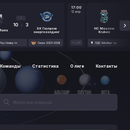
17:00
12 апр.
3
10
:
3
1
ХК Газпром
HC Moscow
 Mama
энергохолдинг
Kraken
LIVE
lay Север гл.
Сезон 2025-2026
ЛДС Айсберг тр.
Команды
Статистика
О лиге
Контакты