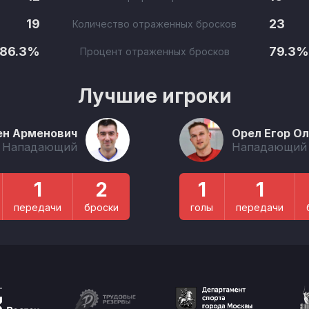
19
23
Количество отраженных бросков
86.3%
79.3%
Процент отраженных бросков
Лучшие игроки
ен Арменович
Орел Егор О
Нападающий
Нападающий
1
2
1
1
передачи
броски
голы
передачи