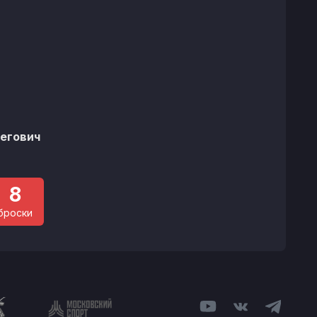
легович
8
броски