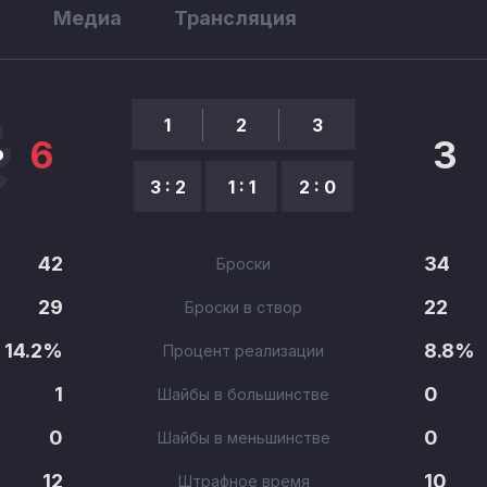
ы
Медиа
Трансляция
1
2
3
6
3
3 : 2
1 : 1
2 : 0
42
34
Броски
29
22
Броски в створ
14.2%
8.8%
Процент реализации
1
0
Шайбы в большинстве
0
0
Шайбы в меньшинстве
12
10
Штрафное время