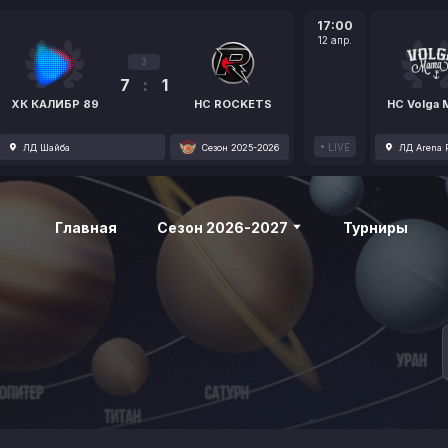
17:00
12 апр.
3
7
:
1
ХК КАЛИБР 89
HC ROCKETS
HC Volga
LIVE
ЛД Шайба
Сезон 2025-2026
ЛД Arena P
Главная
Сезон 2026-2027
Турниры