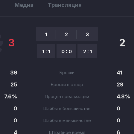
ы
Медиа
Трансляция
1
2
3
3
2
1 : 1
0 : 0
2 : 1
39
41
Броски
25
29
Броски в створ
7.6%
4.8%
Процент реализации
0
0
Шайбы в большинстве
0
0
Шайбы в меньшинстве
4
6
Штрафное время