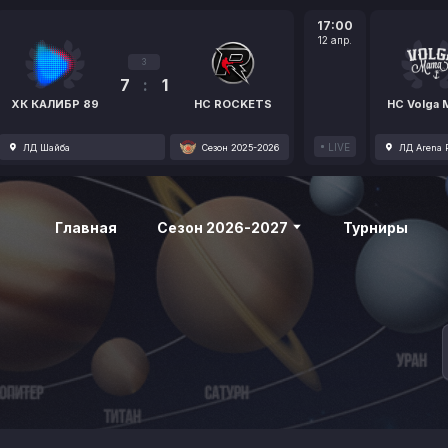
17:00
12 апр.
3
7
:
1
ХК КАЛИБР 89
HC ROCKETS
HC Volga
LIVE
ЛД Шайба
Сезон 2025-2026
ЛД Arena P
Главная
Сезон 2026-2027
Турниры