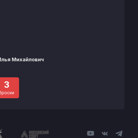
Илья Михайлович
3
броски