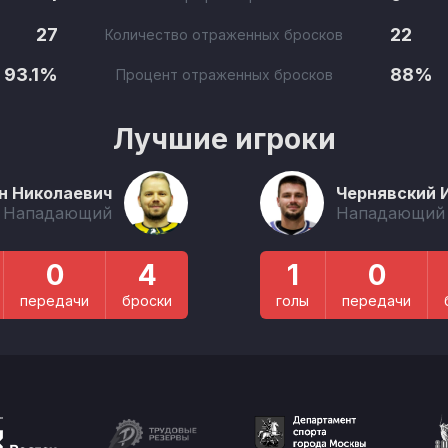
27
22
Количество отраженных бросков
93.1%
88%
Процент отраженных бросков
Лучшие игроки
н Николаевич
Чернявский 
Нападающий
Нападающий
0
4
1
0
передачи
броски
голы
передачи