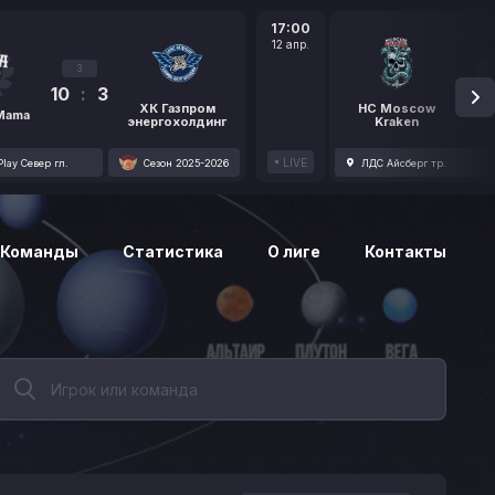
17:00
12 апр.
3
10
:
3
1
ХК Газпром
HC Moscow
 Mama
энергохолдинг
Kraken
LIVE
lay Север гл.
Сезон 2025-2026
ЛДС Айсберг тр.
Команды
Статистика
О лиге
Контакты