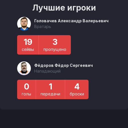
Лучшие игроки
Головачев Александр Валерьевич
Вратарь
19
3
сейвы
пропущено
Фёдоров Фёдор Сергеевич
Нападающий
0
1
4
голы
передачи
броски