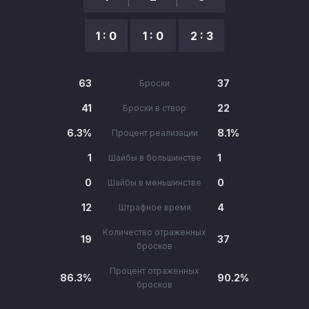
1 : 0
1 : 0
2 : 3
63
37
Броски
41
22
Броски в створ
6.3%
8.1%
Процент реализации
1
1
Шайбы в большинстве
0
0
Шайбы в меньшинстве
12
4
Штрафное время
Количество отраженных
19
37
бросков
Процент отраженных
86.3%
90.2%
бросков