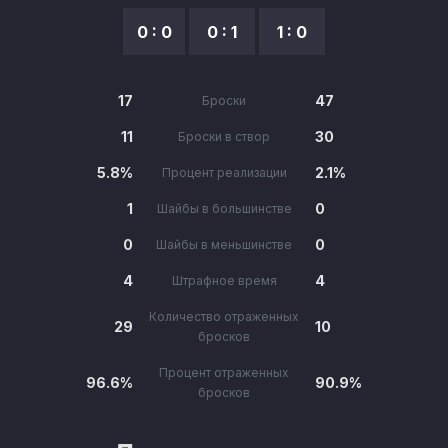
0 : 0
0 : 1
1 : 0
17
47
Броски
11
30
Броски в створ
5.8%
2.1%
Процент реализации
1
0
Шайбы в большинстве
0
0
Шайбы в меньшинстве
4
4
Штрафное время
Количество отраженных
29
10
бросков
Процент отраженных
96.6%
90.9%
бросков