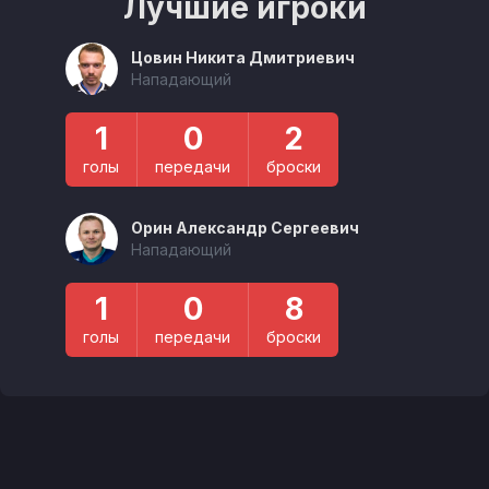
Лучшие игроки
Цовин Никита Дмитриевич
Нападающий
1
0
2
голы
передачи
броски
Орин Александр Сергеевич
Нападающий
1
0
8
голы
передачи
броски