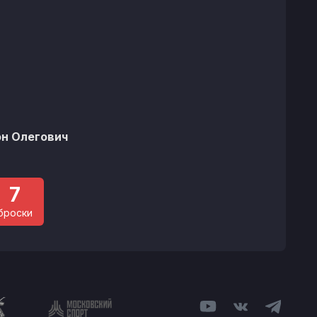
%
н Олегович
7
броски