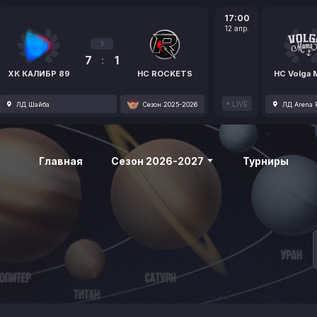
17:00
12 апр.
3
7
:
1
ХК КАЛИБР 89
HC ROCKETS
HC Volga
LIVE
ЛД Шайба
Сезон 2025-2026
ЛД Arena P
Главная
Сезон 2026-2027
Турниры