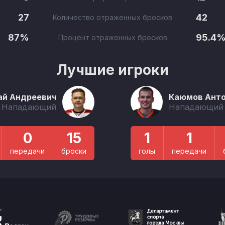
27
42
Количество отраженных бросков
87%
95.4
Процент отраженных бросков
Лучшие игроки
ай Андреевич
Каюмов Анто
Нападающий
Нападающий
0
15
1
1
передачи
броски
голы
передачи