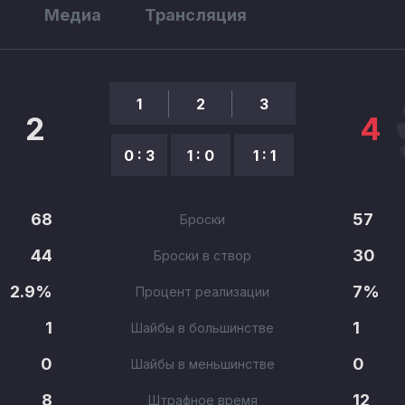
ы
Медиа
Трансляция
1
2
3
2
4
0 : 3
1 : 0
1 : 1
68
57
Броски
44
30
Броски в створ
2.9%
7%
Процент реализации
1
1
Шайбы в большинстве
0
0
Шайбы в меньшинстве
8
12
Штрафное время