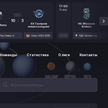
17:00
12 апр.
3
10
:
3
1
ХК Газпром
HC Moscow
 Mama
энергохолдинг
Kraken
LIVE
lay Север гл.
Сезон 2025-2026
ЛДС Айсберг тр.
Команды
Статистика
О лиге
Контакты