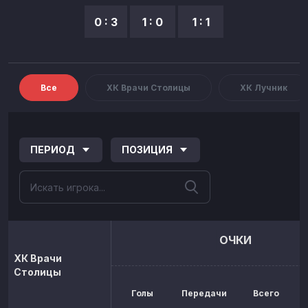
0 : 3
1 : 0
1 : 1
Все
ХК Врачи Столицы
ХК Лучник
ПЕРИОД
ПОЗИЦИЯ
ОЧКИ
ХК Врачи
Столицы
Голы
Передачи
Всего
р