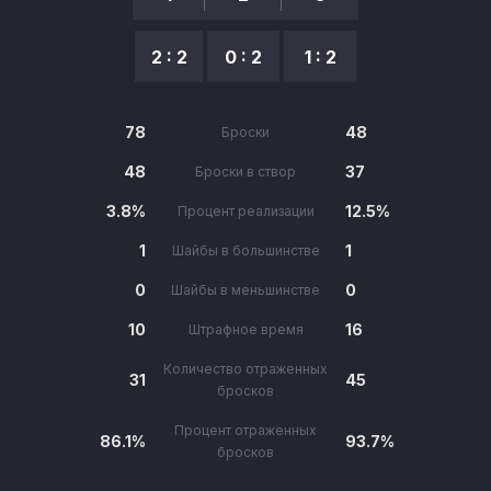
2 : 2
0 : 2
1 : 2
78
48
Броски
48
37
Броски в створ
3.8%
12.5%
Процент реализации
1
1
Шайбы в большинстве
0
0
Шайбы в меньшинстве
10
16
Штрафное время
Количество отраженных
31
45
бросков
Процент отраженных
86.1%
93.7%
бросков