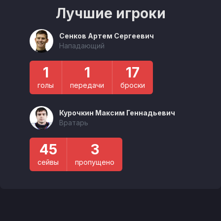
Лучшие игроки
Сенков Артем Сергеевич
Нападающий
1
1
17
голы
передачи
броски
Курочкин Максим Геннадьевич
Вратарь
45
3
сейвы
пропущено