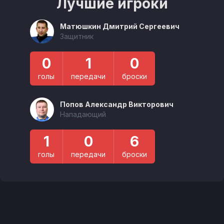
Лучшие игроки
Матюшкин Дмитрий Сергеевич
Защитник
0
1
0
голы
передачи
броски
Попов Александр Викторович
Нападающий
1
0
6
голы
передачи
броски