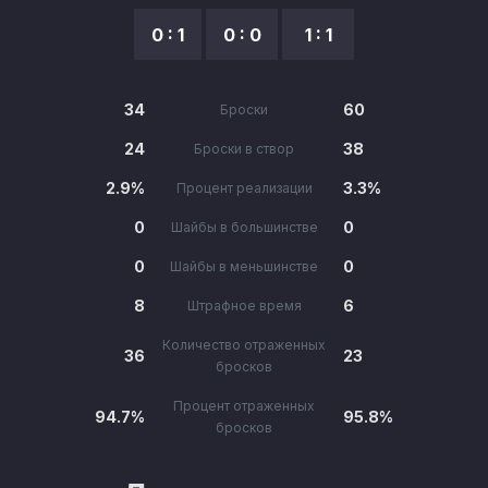
0 : 1
0 : 0
1 : 1
34
60
Броски
24
38
Броски в створ
2.9%
3.3%
Процент реализации
0
0
Шайбы в большинстве
0
0
Шайбы в меньшинстве
8
6
Штрафное время
Количество отраженных
36
23
бросков
Процент отраженных
94.7%
95.8%
бросков