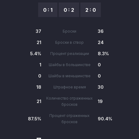
0 : 1
0 : 2
2 : 0
37
36
Броски
21
24
Броски в створ
5.4%
8.3%
Процент реализации
1
0
Шайбы в большинстве
0
0
Шайбы в меньшинстве
18
30
Штрафное время
Количество отраженных
21
19
бросков
Процент отраженных
87.5%
90.4%
бросков