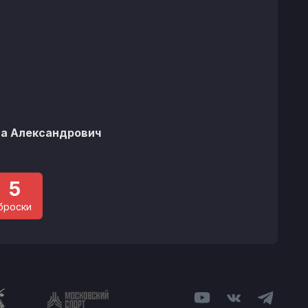
%
та Александрович
5
броски