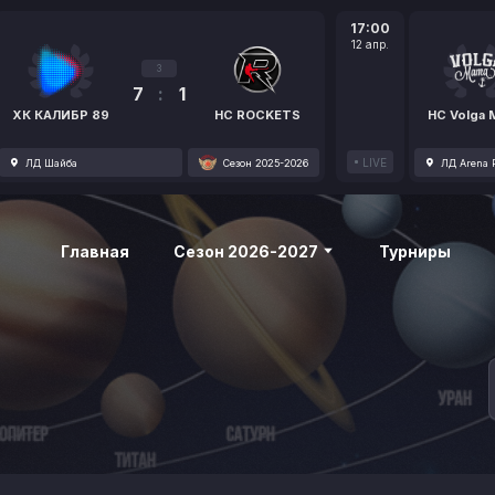
17:00
12 апр.
3
7
:
1
ХК КАЛИБР 89
HC ROCKETS
HC Volga
LIVE
ЛД Шайба
Сезон 2025-2026
ЛД Arena P
Главная
Сезон 2026-2027
Турниры