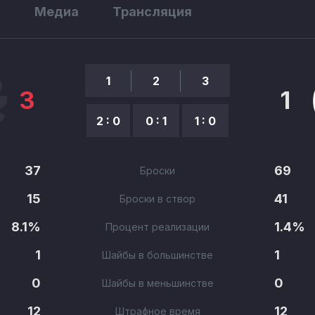
ы
Медиа
Трансляция
1
2
3
3
1
2 : 0
0 : 1
1 : 0
37
69
Броски
15
41
Броски в створ
8.1%
1.4%
Процент реализации
1
1
Шайбы в большинстве
0
0
Шайбы в меньшинстве
12
12
Штрафное время