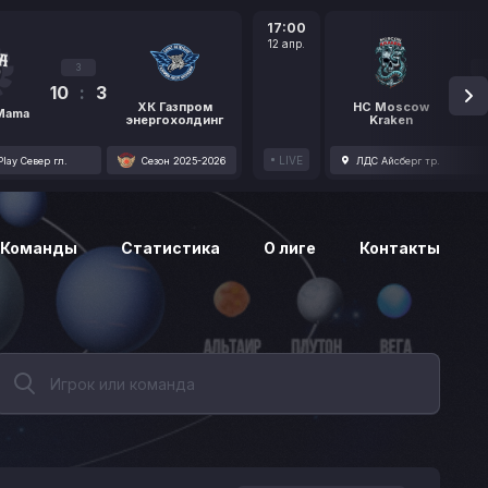
17:00
12 апр.
3
10
:
3
1
ХК Газпром
HC Moscow
 Mama
энергохолдинг
Kraken
LIVE
lay Север гл.
Сезон 2025-2026
ЛДС Айсберг тр.
Команды
Статистика
О лиге
Контакты