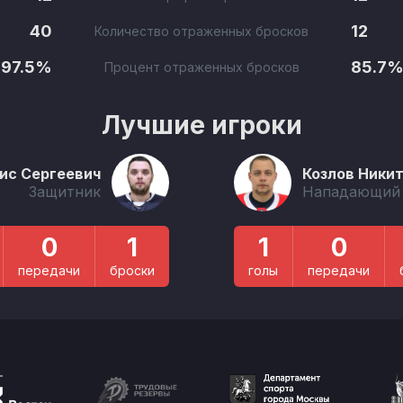
40
12
Количество отраженных бросков
97.5%
85.7
Процент отраженных бросков
Лучшие игроки
ис Сергеевич
Козлов Ники
Защитник
Нападающий
0
1
1
0
передачи
броски
голы
передачи