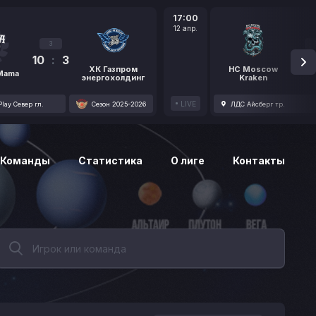
17:00
12 апр.
3
10
:
3
1
ХК Газпром
HC Moscow
 Mama
энергохолдинг
Kraken
LIVE
lay Север гл.
Сезон 2025-2026
ЛДС Айсберг тр.
Команды
Статистика
О лиге
Контакты