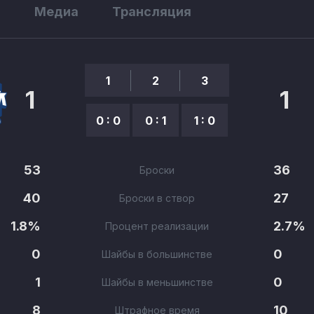
ы
Медиа
Трансляция
1
2
3
1
1
0 : 0
0 : 1
1 : 0
53
36
Броски
40
27
Броски в створ
1.8%
2.7%
Процент реализации
0
0
Шайбы в большинстве
1
0
Шайбы в меньшинстве
8
10
Штрафное время