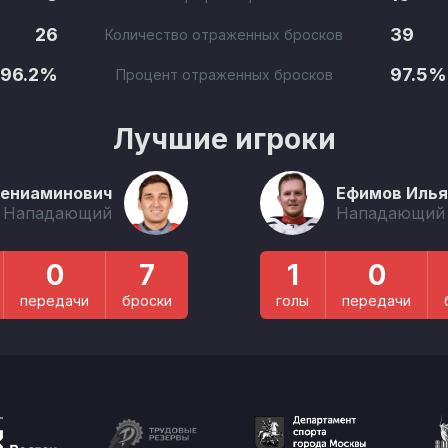
26
39
Количество отраженных бросков
96.2%
97.5%
Процент отраженных бросков
Лучшие игроки
Вениаминович
Ефимов Илья
Нападающий
Нападающий
0
7
1
0
передачи
броски
голы
передачи