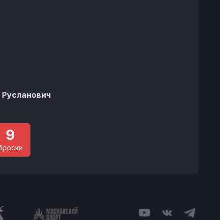
 Русланович
9
броски