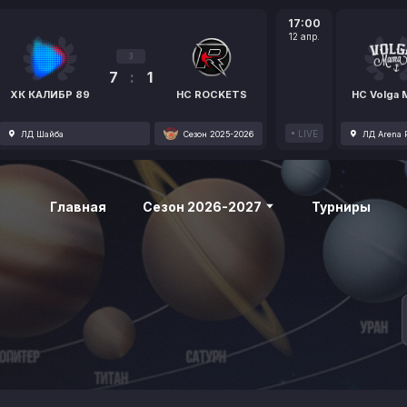
17:00
12 апр.
3
7
:
1
ХК КАЛИБР 89
HC ROCKETS
HC Volga
LIVE
ЛД Шайба
Сезон 2025-2026
ЛД Arena P
Главная
Сезон 2026-2027
Турниры